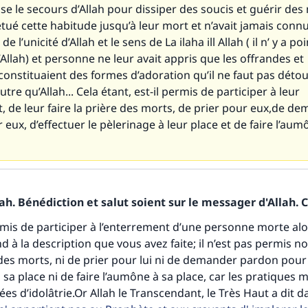
se le secours d’Allah pour dissiper des soucis et guérir des
étué cette habitude jusqu’à leur mort et n’avait jamais connu
de l’unicité d’Allah et le sens de La ilaha ill Allah ( il n’ y a p
Allah) et personne ne leur avait appris que les offrandes et
 constituaient des formes d’adoration qu’il ne faut pas déto
utre qu’Allah... Cela étant, est-il permis de participer à leur
 de leur faire la prière des morts, de prier pour eux,de d
eux, d’effectuer le pèlerinage à leur place et de faire l’aum
h. Bénédiction et salut soient sur le messager d'Allah. C
tes une différence dans la vie de million
ermis de participer à l’enterrement d’une personne morte al
personnes grâce à votre contribution
 à la description que vous avez faite; il n’est pas permis no
 des morts, ni de prier pour lui ni de demander pardon pour l
Aidez nous à apporter des réponses.
à sa place ni de faire l’aumône à sa place, car les pratiques
es d’idolâtrie.Or Allah le Transcendant, le Très Haut a dit d
Le Messager d'Allah (Paix sur lui) a dit: