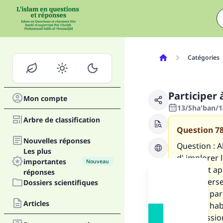
Catégories
Participer
Mon compte
13/Sha'ban/1
Arbre de classification
Question
7
Nouvelles réponses
Question : Al
Les plus
d' implorer 
importantes
Nouveau
il leur est 
réponses
que ce verse
Dossiers scientifiques
proches par
Articles
proches hab
l’intercessi