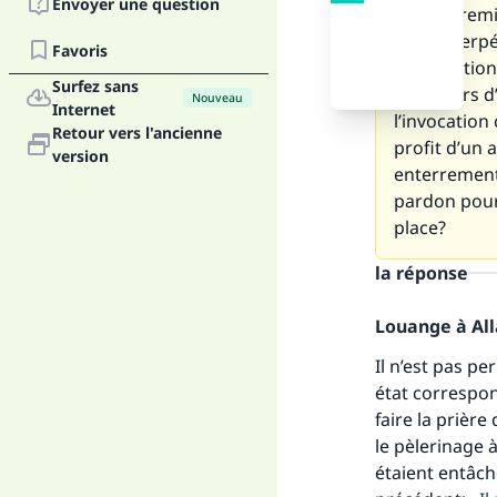
Envoyer une question
leur entremi
ils ont perp
Favoris
signification 
Surfez sans
en dehors d’
Nouveau
Internet
l’invocation
Retour vers l'ancienne
profit d’un a
version
enterrement,
pardon pour 
place?
la réponse
Louange à Alla
Fai
Il n’est pas p
état correspond
faire la prière
le pèlerinage 
étaient entâché