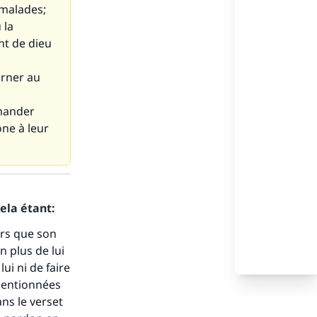
 malades;
 la
oint de dieu
urner au
emander
ône à leur
ela étant:
s de
ors que son
n plus de lui
ui ni de faire
 mentionnées
ans le verset