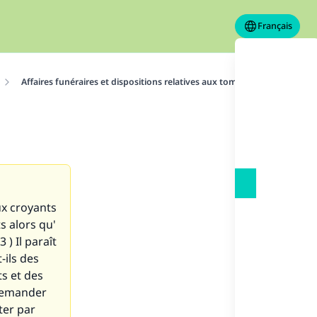
Français
Affaires funéraires et dispositions relatives aux tombes
Particip
ux croyants
s alors qu'
 ) Il paraît
-ils des
s et des
 demander
ter par