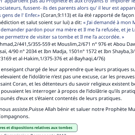
lui qui indique une bonne action obtient la même récomp
 n' appartient pas au Prophète et aux croyants d' implorer 
que celui qui le fait."
ciateurs, fussent- ils des parents alors qu' il leur est appa
 gens de l' Enfer.
(Coran,9:113) et ila été rapporté de façon
(MOUSLIM 1893)
diction et salut soient sur lui) a dit:
J’ai demandé à mon M
demander pardon pour ma mère et Il me l’a refusée, et je Lu
permettre de visiter sa tombe et Il me l’a accordée.
Soutenez IslamQA
hmad,2/441,5/355-559 et Mouslim,2/671 n° 976 et Abou Da
saï, 4/90 n° 2034 et Ibn Madja, 1501n° 1572 et Ibn Shayba,3/
3169 et al-Hakim,1/375-376 et al-Bayhaqi,4/76)
 enseigant chargé de leur apprendre que leurs pratiques s
levaient de l’idolâtrie n’est pas une excuse, car les preuves
 saint Coran, et les détenteurs du savoir religieux existent b
s pouvaient les interroger à propos de l’idolâtrie qu’ils prati
étounés d’eux et s’étaient contentés de leurs pratiques.
i nous assiste.Puisse Allah bénir et saluer notre Prophète
s Compagnons.
aires et dispositions relatives aux tombes