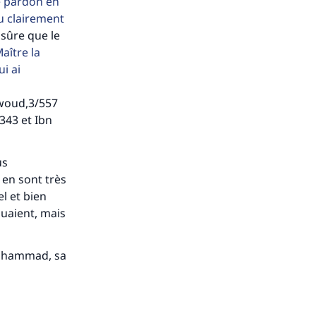
ense
le pardon en
ru clairement
 sûre que le
aître la
i ai
woud,3/557
343 et Ibn
us
 en sont très
el et bien
quaient, mais
 Muhammad, sa