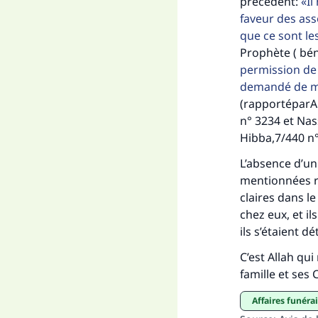
"Ce
précédent:
Il
faveur des asso
que ce sont les
Prophète ( béné
permission de 
demandé de me 
(rapportéparA
n° 3234 et Nas
Hibba,7/440 n°
L’absence d’un
mentionnées re
claires dans le
chez eux, et il
ils s’étaient d
C’est Allah qu
famille et se
Affaires funér