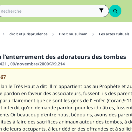
droit et jurisprudence
Droit musulman
Les actes cultuels
 à l’enterrement des adorateurs des tombes
421 , 09/novembre/2000
9,214
867
lah le Très Haut a dit:
Il n' appartient pas au Prophète et a
le pardon en faveur des associateurs, fussent- ils des parent
apparu clairement que ce sont les gens de l' Enfer.
(Coran,9:113
t interdit qu’on demande pardon pour les idolâtres, fussent
ents.Or beaucoup d’entre nous, bédouins, avons des parent
itués à faire des sacrifices animaux autour des tombes, à
on de leurs occupants, à leur dédier des offrandes et à sollici