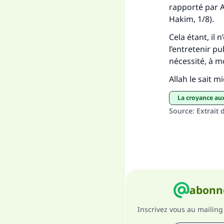
rapporté par A
Hakim, 1/8).
Cela étant, il 
l’entretenir p
nécessité, à mo
Allah le sait m
La croyance au
Source
:
Extrait 
abonne
Inscrivez vous au mailing 