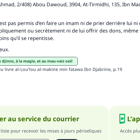
hmad, 2/408) Abou Dawoud, 3904, At-Tirmidhi, 135, Ibn Madj
Soutenez IslamQA
n’est pas permis d’en faire un imam ni de prier derrière lui ni
ubliquement ou secrètement ni de lui offrir des dons, même
ins qu’il se repentisse.
ieux.
x djinns, à la magie, et au mau-vais oeil
du livre al-Lou’lou al-makine min fatawa Ibn Djabrine, p.19
r au service du courrier
L'a
liste pour recevoir les mises à jours périodiques
Accès plu