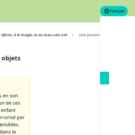
Français
djinns, à la magie, et au mau-vais oeil
Une personne qui prétend conna
 objets
s en son
un de ces
 enfant
rrorisé par
ensibles.
 dans le