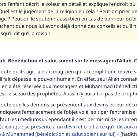
ors l’enfant décrit le voleur en détail et explique l’endroit où 
. Quel est le jugement de la religion en cela ? Peut-on prier d
ge ? Peut-on le soutenir aussi bien en cas de bonheur qu’e
chant que nous lui avons déjà donné des conseils et qu’il n
qu’il dit qu’il a raison.
tes une différence dans la vie de million
h. Bénédiction et salut soient sur le messager d'Allah. C
personnes grâce à votre contribution
 doute qu’il s’agit là d’un magicien qui accomplit une œuvre 
l fait dépasse le pouvoir humain. En effet, seul Allah connaî
Aidez nous à apporter des réponses.
on en a été réservée aux messagers et Muhammad (bénédicti
 est le sceau des prophètes. Aussi n’y aura-t- il pas de prophè
Le Messager d'Allah (Paix sur lui) a dit:
lui qui indique une bonne action obtient la même récomp
 doute que les démons se présentent aux devins et leur décri
que celui qui le fait."
indiquent l’emplacement de l’objet volé, soit par l’entremise
 d’autres (médiums). Cependant il n’est permis ni de les inte
(MOUSLIM 1893)
uiconque se présente à un devin et croit à ce qu’il dit aura 
te à Muhammad (bénédiction et salut soient sur lui)
(hadith