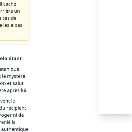
il cache
errière un
n cas de
e les a pas
s de
ela étant:
satanique
t le mystère,
on et salut
te après lui.
ense
vent le
 du récipient
rroger ni de
renié la
 authentique