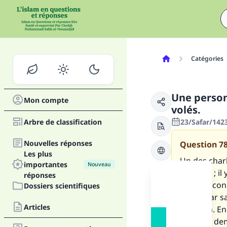
Catégories
Une person
Mon compte
volés.
Arbre de classification
23/Safar/142
Nouvelles réponses
Question
7
Les plus
Un des char
importantes
Nouveau
absence ; il
réponses
moyens consi
Dossiers scientifiques
allaité par 
Articles
un chien. En
Et puis il d