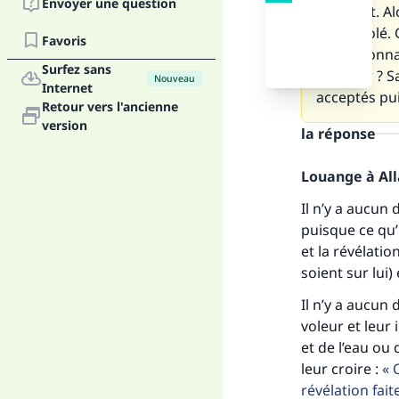
Envoyer une question
récipient. Al
l’objet volé
Favoris
tel personna
Surfez sans
malheur ? Sa
Nouveau
Internet
acceptés puis
Retour vers l'ancienne
version
la réponse
Fai
Louange à Alla
Il n’y a aucun
puisque ce qu’i
et la révélati
soient sur lui)
"Ce
Il n’y a aucun
voleur et leur 
et de l’eau ou
leur croire :
Q
révélation fai