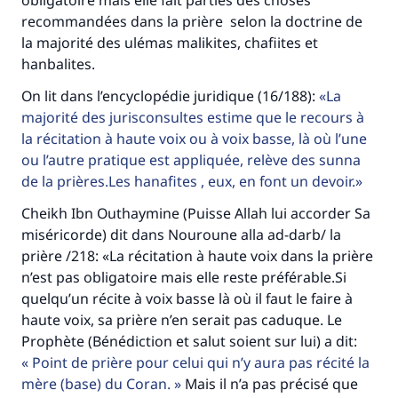
obligatoire mais elle fait parties des choses
recommandées dans la prière selon la doctrine de
la majorité des ulémas malikites, chafiites et
Faites une différence dans la vie de
hanbalites.
millions de personnes grâce à votre
On lit dans l’encyclopédie juridique (16/188):
La
contribution
majorité des jurisconsultes estime que le recours à
la récitation à haute voix ou à voix basse, là où l’une
Aidez nous à apporter des réponses.
ou l’autre pratique est appliquée, relève des sunna
Le Messager d'Allah (Paix sur lui) a dit:
de la prières.Les hanafites , eux, en font un devoir.
"Celui qui indique une bonne action obtient la
Cheikh Ibn Outhaymine (Puisse Allah lui accorder Sa
même récompense que celui qui le fait."
miséricorde) dit dans Nouroune alla ad-darb/ la
(MOUSLIM 1893)
prière /218: «La récitation à haute voix dans la prière
n’est pas obligatoire mais elle reste préférable.Si
quelqu’un récite à voix basse là où il faut le faire à
Soutenez IslamQA
haute voix, sa prière n’en serait pas caduque. Le
Prophète (Bénédiction et salut soient sur lui) a dit:
Point de prière pour celui qui n’y aura pas récité la
mère (base) du Coran.
Mais il n’a pas précisé que