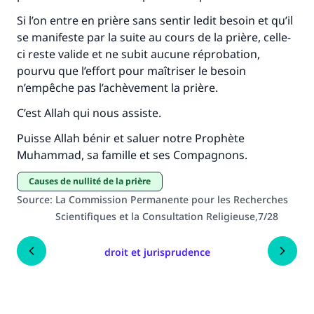
contribution
Si l’on entre en prière sans sentir ledit besoin et qu’il
se manifeste par la suite au cours de la prière, celle-
Aidez nous à apporter des réponses.
ci reste valide et ne subit aucune réprobation,
pourvu que l’effort pour maîtriser le besoin
Le Messager d'Allah (Paix sur lui) a dit:
n’empêche pas l’achèvement la prière.
"Celui qui indique une bonne action obtient la
même récompense que celui qui le fait."
C’est Allah qui nous assiste.
(MOUSLIM 1893)
Puisse Allah bénir et saluer notre Prophète
Muhammad, sa famille et ses Compagnons.
Soutenez IslamQA
causes de nullité de la prière
Source
:
La Commission Permanente pour les Recherches
Scientifiques et la Consultation Religieuse,7/28
droit et jurisprudence