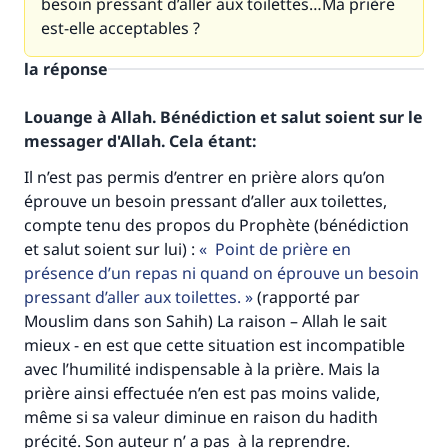
besoin pressant d’aller aux toilettes…Ma prière
est-elle acceptables ?
la réponse
Louange à Allah. Bénédiction et salut soient sur le
messager d'Allah. Cela étant:
Il n’est pas permis d’entrer en prière alors qu’on
éprouve un besoin pressant d’aller aux toilettes,
compte tenu des propos du Prophète (bénédiction
et salut soient sur lui) :
Point de prière en
présence d’un repas ni quand on éprouve un besoin
pressant d’aller aux toilettes.
(rapporté par
Mouslim dans son Sahih) La raison – Allah le sait
mieux - en est que cette situation est incompatible
avec l’humilité indispensable à la prière. Mais la
prière ainsi effectuée n’en est pas moins valide,
Faites une différence dans la vie de
même si sa valeur diminue en raison du hadith
millions de personnes grâce à votre
précité. Son auteur n’ a pas à la reprendre.