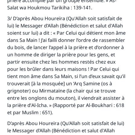
prière accomplie par un groupe ensemble. »
As-
Salat wa Houkmou Tarikiha :
139-141.
3/ D’après Abou Houreïra (Qu'Allah soit satisfait de
lui) le Messager d’Allah (Bénédiction et salut d'Allah
soient sur lui) a dit : « Par Celui qui détient mon âme
dans Sa Main ! J’ai failli donner l’ordre de rassembler
du bois, de lancer l’appel à la prière et d’ordonner à
un homme de diriger la prière pour les gens, et
partir ensuite chez les hommes restés chez eux
pour les brûler dans leurs maisons ! Par Celui qui
tient mon âme dans Sa Main, si l’un d’eux savait qu’il
trouverait [à la mosquée] un
‘Arq Samine
(os à
grignoter) ou
Mirmataïne
(la chair qui se trouve
entre les onglons du mouton), il viendrait assister à
la prière d’
Al-Icha
. » (Rapporté par Al-Boukhari : 618
et par Muslim : 651).
D’après Abou Houreïra (Qu’Allah soit satisfait de lui)
le Messager d’Allah (Bénédiction et salut d'Allah
Faites une différence dans la vie de