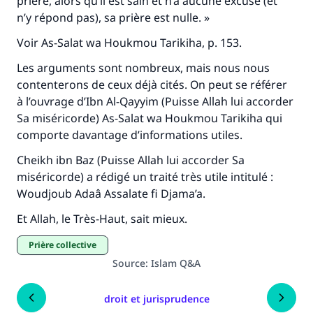
prière, alors qu’il est sain et n’a aucune excuse (et
n’y répond pas), sa prière est nulle. »
Voir
As-Salat wa Houkmou Tarikiha
, p. 153.
Les arguments sont nombreux, mais nous nous
contenterons de ceux déjà cités. On peut se référer
à l’ouvrage d’Ibn Al-Qayyim (Puisse Allah lui accorder
Sa miséricorde)
As-Salat wa Houkmou Tarikiha
qui
comporte davantage d’informations utiles.
Cheikh ibn Baz (Puisse Allah lui accorder Sa
miséricorde) a rédigé un traité très utile intitulé :
Woudjoub Adaâ Assalate fi Djama’a
.
Et Allah, le Très-Haut, sait mieux.
prière collective
Source
:
Islam Q&A
droit et jurisprudence