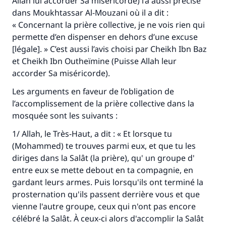
Allah lui accorder Sa miséricorde) l’a aussi précisé
dans
Moukhtassar Al-Mouzani
où il a dit :
« Concernant la prière collective, je ne vois rien qui
permette d’en dispenser en dehors d’une excuse
[légale]. » C’est aussi l’avis choisi par Cheikh Ibn Baz
et Cheikh Ibn Outheïmine (Puisse Allah leur
accorder Sa miséricorde).
Les arguments en faveur de l’obligation de
l’accomplissement de la prière collective dans la
mosquée sont les suivants :
1/ Allah, le Très-Haut, a dit : « Et lorsque tu
(Mohammed) te trouves parmi eux, et que tu les
diriges dans la
Salât
(la prière), qu' un groupe d'
entre eux se mette debout en ta compagnie, en
gardant leurs armes. Puis lorsqu'ils ont terminé la
prosternation qu'ils passent derrière vous et que
vienne l'autre groupe, ceux qui n'ont pas encore
célébré la
Salât
. À ceux-ci alors d'accomplir la
Salât