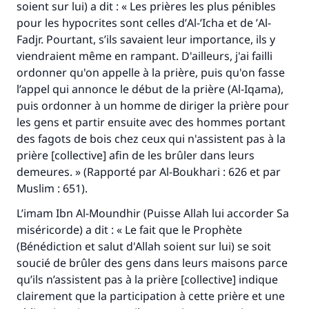
soient sur lui) a dit : « Les prières les plus pénibles
millions de personnes grâce à votre
pour les hypocrites sont celles d’
Al-’Icha
et de ’
Al-
Fadjr.
Pourtant, s’ils savaient leur importance, ils y
contribution
viendraient même en rampant. D'ailleurs, j'ai failli
Aidez nous à apporter des réponses.
ordonner qu'on appelle à la prière, puis qu'on fasse
l’appel qui annonce le début de la prière (
Al-Iqama
),
Le Messager d'Allah (Paix sur lui) a dit:
puis ordonner à un homme de diriger la prière pour
"Celui qui indique une bonne action obtient la
les gens et partir ensuite avec des hommes portant
même récompense que celui qui le fait."
des fagots de bois chez ceux qui n'assistent pas à la
(MOUSLIM 1893)
prière [collective] afin de les brûler dans leurs
demeures. » (Rapporté par Al-Boukhari : 626 et par
Muslim : 651).
Soutenez IslamQA
L’imam Ibn Al-Moundhir (Puisse Allah lui accorder Sa
miséricorde) a dit : « Le fait que le Prophète
(Bénédiction et salut d'Allah soient sur lui) se soit
soucié de brûler des gens dans leurs maisons parce
qu’ils n’assistent pas à la prière [collective] indique
clairement que la participation à cette prière et une