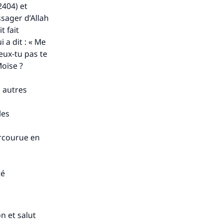
ense
2404) et
ssager d’Allah
t fait
i a dit : « Me
veux-tu pas te
oïse ?
s autres
les
arcourue en
té
n et salut