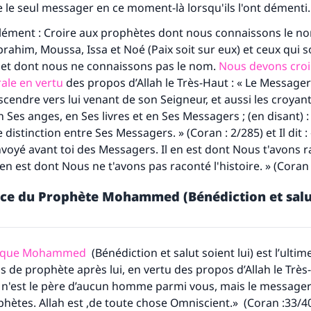
ue le seul messager en ce moment-là lorsqu'ils l'ont démenti.
lément : Croire aux prophètes dont nous connaissons le no
him, Moussa, Issa et Noé (Paix soit sur eux) et ceux qui 
et dont nous ne connaissons pas le nom.
Nous devons croi
ale en vertu
des propos d’Allah le Très-Haut : « Le Messager
scendre vers lui venant de son Seigneur, et aussi les croyant
n Ses anges, en Ses livres et en Ses Messagers ; (en disant) 
distinction entre Ses Messagers. » (Coran : 2/285) et Il dit : 
oyé avant toi des Messagers. Il en est dont Nous t'avons 
 il en est dont Nous ne t'avons pas raconté l'histoire. » (Coran
nce du Prophète Mohammed (Bénédiction et salu
tes une différence dans la vie de million
personnes grâce à votre contribution
s que Mohammed
(Bénédiction et salut soient lui) est l’ulti
pas de prophète après lui, en vertu des propos d’Allah le Très
Aidez nous à apporter des réponses.
est le père d’aucun homme parmi vous, mais le messager d
Le Messager d'Allah (Paix sur lui) a dit:
hètes. Allah est ,de toute chose Omniscient.» (Coran :33/40