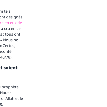
m tels
sont désignés
re en eux de
 a cru en ce
s : tous ont
: « Nous ne
« Certes,
raconté
 40/78).
t soient
s de
me prophète,
-Haut :
' Allah et le
).