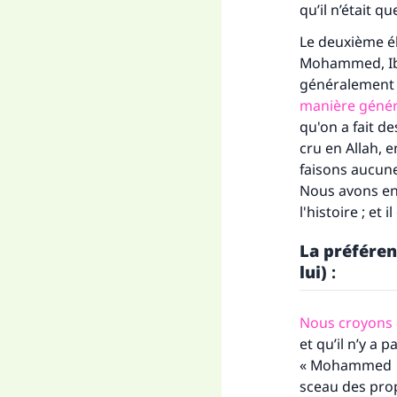
qu’il n’était q
Le deuxième é
Mohammed, Ibra
généralement 
manière génér
qu'on a fait de
cru en Allah, e
faisons aucune 
Nous avons env
l'histoire ; et
La préfére
Fai
lui)
:
Nous croyon
et qu’il n’y a 
« Mohammed n'
sceau des prop