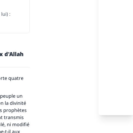
ui) :
x d'Allah
orte quatre
 peuple un
 la divinité
les prophètes
nt transmis
ulé, ni modifié
e-t-il aux