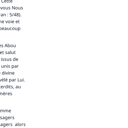
. Cette
re vous Nous
n : 5/48).
une voie et
t beaucoup
rès Abou
et salut
t issus de
t unis par
é divine
élé par Lui.
erdits, au
 mères
 comme
ssagers
ssagers alors