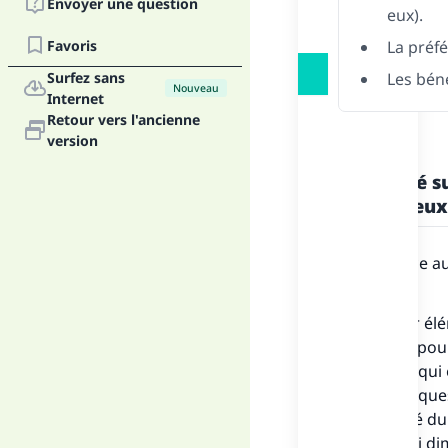
Envoyer une question
eux).
Favoris
La préf
Surfez sans
Les bén
Nouveau
Internet
Retour vers l'ancienne
version
La réalité 
soit sur eux
La croyance au
éléments :
Le premier élé
messager pour 
de tout ce qui
sont véridiques
l’intégralité d
ni ajouté ni di