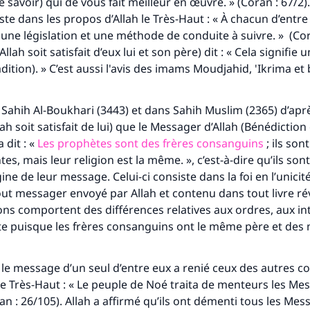
 savoir) qui de vous fait meilleur en œuvre. » (Coran : 67/2)
teste dans les propos d’Allah le Très-Haut : « À chacun d’ent
une législation et une méthode de conduite à suivre. » (Cora
llah soit satisfait d’eux lui et son père) dit : « Cela signifie 
adition). » C’est aussi l'avis des imams Moudjahid, 'Ikrima e
ns Sahih Al-Boukhari (3443) et dans Sahih Muslim (2365) d’ap
ah soit satisfait de lui) que le Messager d’Allah (Bénédiction 
a dit : «
Les prophètes sont des frères consanguins
; ils son
es, mais leur religion est la même. », c’est-à-dire qu’ils son
gine de leur message. Celui-ci consiste dans la foi en l’unicit
ut messager envoyé par Allah et contenu dans tout livre rév
ions comportent des différences relatives aux ordres, aux int
llicite puisque les frères consanguins ont le même père et des
e le message d’un seul d’entre eux a renié ceux des autres
h le Très-Haut : « Le peuple de Noé traita de menteurs les Me
ran : 26/105). Allah a affirmé qu’ils ont démenti tous les Me