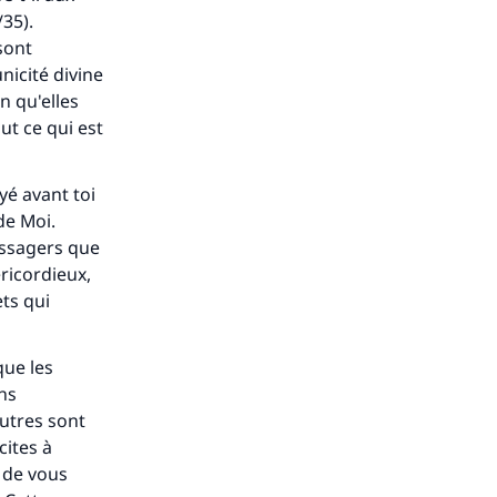
35).
sont
nicité divine
n qu'elles
ut ce qui est
yé avant toi
de Moi.
essagers que
ricordieux,
ets qui
que les
ins
autres sont
cites à
n de vous