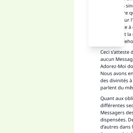
Messagers sino
Aussi, croire 
accordés sur l'
qui consiste à 
concernent la 
adoré en dehor
Ceci s’atteste 
aucun Messager
Adorez-Moi don
Nous avons env
des divinités 
parlent du mê
Quant aux obli
différentes sec
Messagers des 
dispensées. De
d’autres dans 