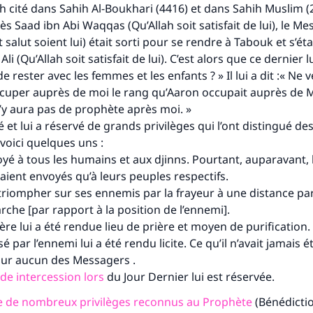
lui qui indique une bonne action obtient la même récomp
h cité dans Sahih Al-Boukhari (4416) et dans Sahih Muslim (
que celui qui le fait."
s Saad ibn Abi Waqqas (Qu’Allah soit satisfait de lui), le Me
 salut soient lui) était sorti pour se rendre à Tabouk et s’étai
(MOUSLIM 1893)
i (Qu’Allah soit satisfait de lui). C’est alors que ce dernier lu
rester avec les femmes et les enfants ? » Il lui a dit :« Ne 
cuper auprès de moi le rang qu’Aaron occupait auprès de M
Soutenez IslamQA
’y aura pas de prophète après moi. »
ré et lui a réservé de grands privilèges qui l’ont distingué de
voici quelques uns :
voyé à tous les humains et aux djinns. Pourtant, auparavant, 
aient envoyés qu’à leurs peuples respectifs.
ait triompher sur ses ennemis par la frayeur à une distance p
che [par rapport à la position de l’ennemi].
ière lui a été rendue lieu de prière et moyen de purification.
sé par l’ennemi lui a été rendu licite. Ce qu’il n’avait jamais é
ur aucun des Messagers .
de intercession lors
du Jour Dernier lui est réservée.
re de nombreux privilèges reconnus au Prophète
(Bénédictio