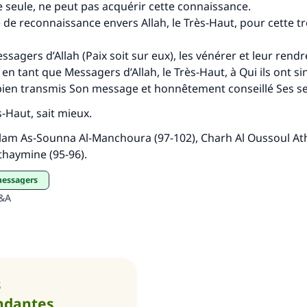
e seule, ne peut pas acquérir cette connaissance.
e de reconnaissance envers Allah, le Très-Haut, pour cette t
essagers d’Allah (Paix soit sur eux), les vénérer et leur ren
t en tant que Messagers d’Allah, le Très-Haut, à Qui ils ont 
 bien transmis Son message et honnêtement conseillé Ses se
ès-Haut, sait mieux.
’lam As-Sounna Al-Manchoura (97-102), Charh Al Oussoul At
thaymine (95-96).
messagers
Q&A
s
ndantes