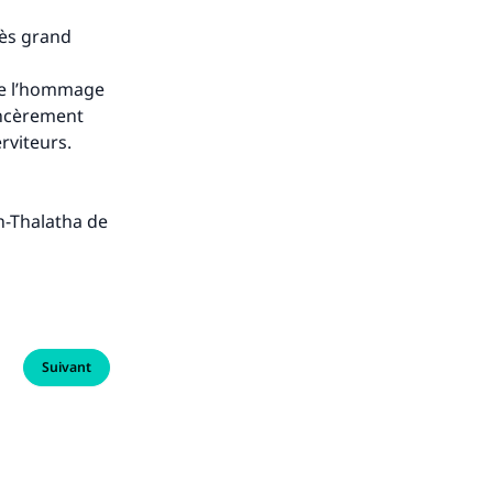
rès grand
dre l’hommage
sincèrement
rviteurs.
h-Thalatha de
Suivant