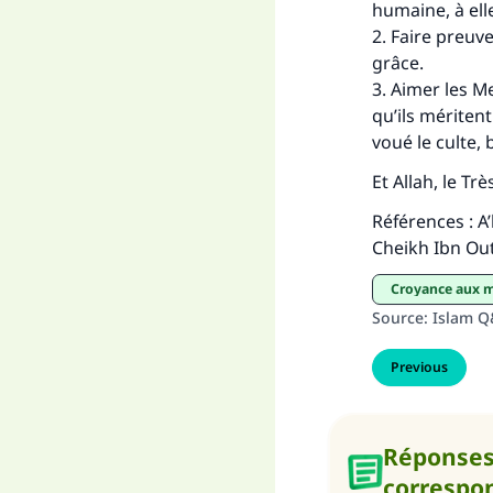
humaine, à ell
2. Faire preuv
grâce.
3. Aimer les M
qu’ils mériten
voué le culte,
Et Allah, le Tr
Références : A
Cheikh Ibn Ou
croyance aux 
Source
:
Islam 
Previous
Réponse
correspo