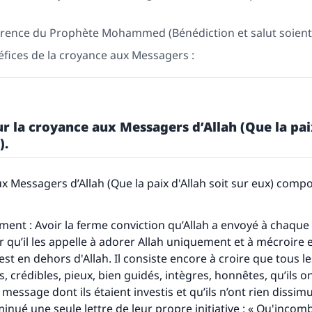
érence du Prophète Mohammed (Bénédiction et salut soient l
éfices de la croyance aux Messagers :
sur la croyance aux Messagers d’Allah (Que la pai
).
x Messagers d’Allah (Que la paix d'Allah soit sur eux) comp
ment : Avoir la ferme conviction qu’Allah a envoyé à chaque
qu’il les appelle à adorer Allah uniquement et à mécroire en
 est en dehors d'Allah. Il consiste encore à croire que tous 
, crédibles, pieux, bien guidés, intègres, honnêtes, qu’ils o
u message dont ils étaient investis et qu’ils n’ont rien dissim
minué une seule lettre de leur propre initiative : « Qu'incomb