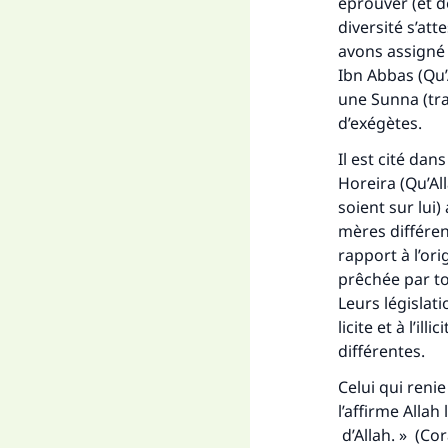
éprouver (et de
diversité s’at
avons assigné 
Ibn Abbas (Qu’A
une
Sunna
(tr
d’exégètes.
Il est cité da
Horeira (Qu’All
soient sur lui) 
mères différent
rapport à l’ori
prêchée par to
Leurs législat
licite et à l’i
différentes.
Celui qui reni
l’affirme Alla
d’Allah. » (Co