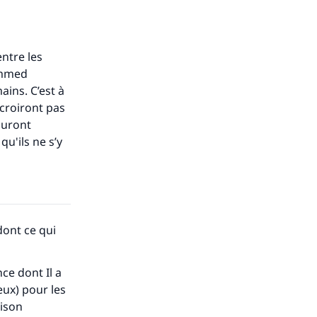
entre les
ammed
ains. C’est à
 croiront pas
auront
u'ils ne s’y
ont ce qui
nce dont Il a
eux) pour les
aison