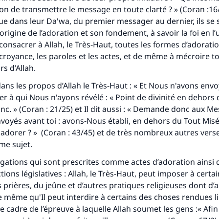
n de transmettre le message en toute clarté ? » (Coran :16/
que dans leur
Da'wa
, du premier messager au dernier, ils se 
origine de l’adoration et son fondement, à savoir la foi en l’u
consacrer à Allah, le Très-Haut, toutes les formes d’adoratio
croyance, les paroles et les actes, et de même à mécroire to
s d’Allah.
dans les propos d’Allah le Très-Haut : « Et Nous n'avons envo
 à qui Nous n'ayons révélé : « Point de divinité en dehors 
c. » (Coran : 21/25) et Il dit aussi : « Demande donc aux M
oyés avant toi : avons-Nous établi, en dehors du Tout Misé
à adorer ? » (Coran : 43/45) et de très nombreux autres vers
me sujet.
gations qui sont prescrites comme actes d’adoration ainsi 
tions législatives : Allah, le Très-Haut, peut imposer à certa
prières, du jeûne et d’autres pratiques religieuses dont d’
 même qu'Il peut interdire à certains des choses rendues li
le cadre de l’épreuve à laquelle Allah soumet les gens :« Afi