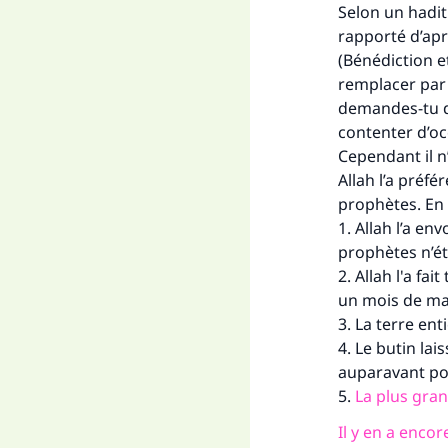
"Ce
Selon un hadit
rapporté d’aprè
(Bénédiction et
remplacer par Al
demandes-tu de 
contenter d’oc
Cependant il n
Allah l’a préfé
prophètes. En 
1. Allah l’a en
prophètes n’ét
2. Allah l'a f
un mois de mar
3. La terre ent
4. Le butin lais
auparavant po
5.
La plus gran
Il y en a enco