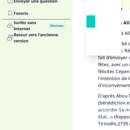
Envoyer une question
la réponse
Favoris
Louange à Alla
Surfez sans
Nouveau
Internet
Louanges à Al
Retour vers l'ancienne
version
Il est prohibé 
mentionné. Réf
fait d'envoyer
fêtes, avec un
féliciter. Cep
l'intention de 
d'inconvénient 
D'après Abou M
Fai
(bénédiction et
accorder Sa m
état…
(Rappor
Tirmidhi,2739 