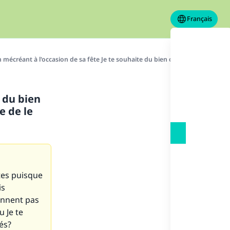
Français
n mécréant à l'occasion de sa fête Je te souhaite du bien ou le meilleur peut 
e du bien
e de le
êtes puisque
is
ennent pas
u
Je te
és?