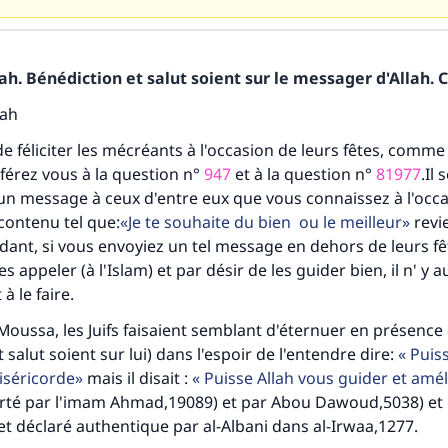
h. Bénédiction et salut soient sur le messager d'Allah. C
lah
de féliciter les mécréants à l'occasion de leurs fêtes, comme
érez vous à la question n°
947
et à la question n°
81977
.Il
 un message à ceux d'entre eux que vous connaissez à l'occa
 contenu tel que:
Je te souhaite du bien ou le meilleur
revie
endant, si vous envoyiez un tel message en dehors de leurs f
les appeler (à l'Islam) et par désir de les guider bien, il n' y a
à le faire.
oussa, les Juifs faisaient semblant d'éternuer en présenc
tes une différence dans la vie de million
 salut soient sur lui) dans l'espoir de l'entendre dire:
Puiss
iséricorde
mais il disait :
Puisse Allah vous guider et amél
personnes grâce à votre contribution
té par l'imam Ahmad,19089) et par Abou Dawoud,5038) et 
et déclaré authentique par al-Albani dans al-Irwaa,1277.
Aidez nous à apporter des réponses.