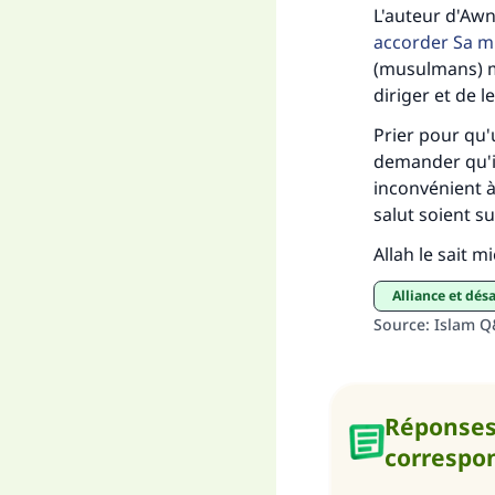
L'auteur d'Awn 
accorder Sa m
"Ce
(musulmans) ma
diriger et de l
Prier pour qu'
demander qu'il
inconvénient à
salut soient sur
Allah le sait m
alliance et dé
Source
:
Islam 
Réponse
correspo