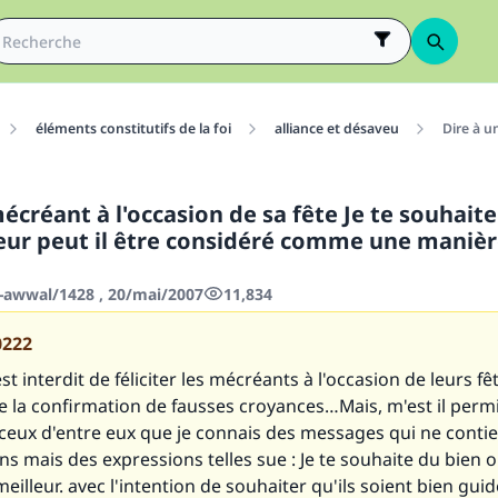
éléments constitutifs de la foi
alliance et désaveu
Dire à u
écréant à l'occasion de sa fête Je te souhait
leur peut il être considéré comme une manièr
-awwal/1428 , 20/mai/2007
11,834
0222
 est interdit de féliciter les mécréants à l'occasion de leurs f
e la confirmation de fausses croyances…Mais, m'est il perm
 ceux d'entre eux que je connais des messages qui ne conti
ions mais des expressions telles sue :
Je te souhaite du bien
o
eilleur.
avec l'intention de souhaiter qu'ils soient bien guid