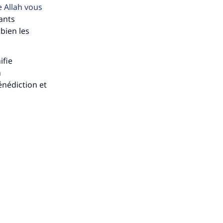
 Allah vous
ants
ense
 bien les
ifie
n
énédiction et