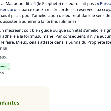
al-Maaboud dit:« Il (le Prophète) ne leur disait pas :
Puisse
Le Messager d'Allah (Paix sur lui) a dit:
iséricorde
parce que Sa miséricorde est réservée aux croy
lui qui indique une bonne action obtient la même récomp
is il priait pour l'amélioration de leur état dans le sens de
que celui qui le fait."
es assister à adhérer à la foi (musulmane)
(MOUSLIM 1893)
un mécréant soit bien guidé ou que son état s'améliore sign
 adhère à la foi (musulmane) Par conséquent, il n'y a aucu
 le faire. Mieux, cela s'atteste dans la Sunna du Prophète (b
Soutenez IslamQA
 lui)
ieux.
saveu
Q&A
s
ndantes