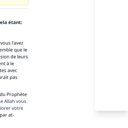
ela étant:
 vous l'avez
 semble que le
sion de leurs
nt à le
êtes avec
urait pas
e du Prophète
s de
e Allah vous
iorer votre
par at-