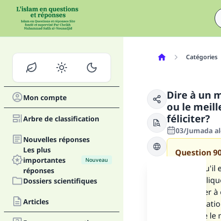
Catégories
Dire à un m
Mon compte
ou le meil
féliciter?
Arbre de classification
03/Jumada al
Nouvelles réponses
Les plus
Question
9
importantes
Nouveau
Je sais qu'il
réponses
cela impliqu
Dossiers scientifiques
d'envoyer à
Articles
de félicitat
souhaite le m