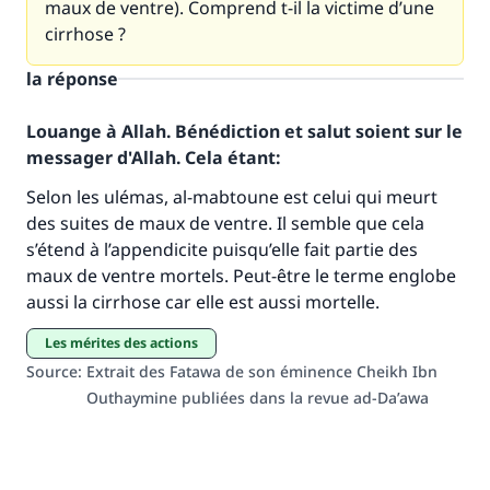
maux de ventre). Comprend t-il la victime d’une
cirrhose ?
la réponse
Louange à Allah. Bénédiction et salut soient sur le
messager d'Allah. Cela étant:
Selon les ulémas, al-mabtoune est celui qui meurt
Faites une différence dans la vie de
des suites de maux de ventre. Il semble que cela
millions de personnes grâce à votre
s’étend à l’appendicite puisqu’elle fait partie des
maux de ventre mortels. Peut-être le terme englobe
contribution
aussi la cirrhose car elle est aussi mortelle.
Aidez nous à apporter des réponses.
Les mérites des actions
Le Messager d'Allah (Paix sur lui) a dit:
Source
:
Extrait des Fatawa de son éminence Cheikh Ibn
"Celui qui indique une bonne action obtient la
Outhaymine publiées dans la revue ad-Da’awa
même récompense que celui qui le fait."
(MOUSLIM 1893)