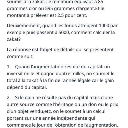
soumis à la zakat. Le minimum équivaut à 85
grammes d’or ou 595 grammes d’argent.Et le
montant à prélever est 2.5 pour cent.
Deuxièmement, quand les fonds atteigent 1000 par
exemple puis passent à 5000, comment calculer la
zakat?
La réponse est l’objet de détails qui se présentent
comme suit:
1. Quand l’augmentation résulte du capital: on
inversit mille et gagne quatre milles, on soumet le
total à la zakat à la fin de l’année légale car le gain
dépend du capital.
2. Si le gain ne résulte pas du capital mais d’une
autre source comme l’héritage ou un don ou le prix
Faites une différence dans la vie de
d’un objet vendu,etc, on le soumet à un calcul
portant sur une année indépendante qui
millions de personnes grâce à votre
commence le jour de l’obtention de l’augmentation.