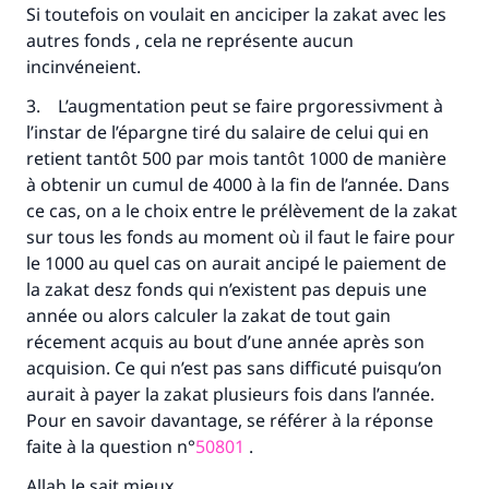
contribution
Si toutefois on voulait en anciciper la zakat avec les
autres fonds , cela ne représente aucun
Aidez nous à apporter des réponses.
incinvéneient.
Le Messager d'Allah (Paix sur lui) a dit:
3. L’augmentation peut se faire prgoressivment à
"Celui qui indique une bonne action obtient la
l’instar de l’épargne tiré du salaire de celui qui en
même récompense que celui qui le fait."
retient tantôt 500 par mois tantôt 1000 de manière
(MOUSLIM 1893)
à obtenir un cumul de 4000 à la fin de l’année. Dans
ce cas, on a le choix entre le prélèvement de la zakat
sur tous les fonds au moment où il faut le faire pour
Soutenez IslamQA
le 1000 au quel cas on aurait ancipé le paiement de
la zakat desz fonds qui n’existent pas depuis une
année ou alors calculer la zakat de tout gain
récement acquis au bout d’une année après son
acquision. Ce qui n’est pas sans difficuté puisqu’on
aurait à payer la zakat plusieurs fois dans l’année.
Pour en savoir davantage, se référer à la réponse
faite à la question n°
50801
.
Allah le sait mieux.