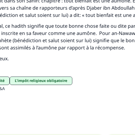
dit dans son
Sahih
: chapitre :
tout bienfait est une aum
ô
ne
. 
vers sa chaîne de rapporteurs d’après Djaber ibn Abdoullah 
iction et salut soient sur lui) a dit: « tout bienfait est un
al, ce hadith signifie que toute bonne chose faite ou dite pa
 inscrite en sa faveur comme une aumône. Pour an-Nawawi
ète (bénédiction et salut soient sur lui) signifie que le bon 
ont assimilés à l’aumône par rapport à la récompense.
ieux.
ité
l’impôt religieux obligatoire
Q&A