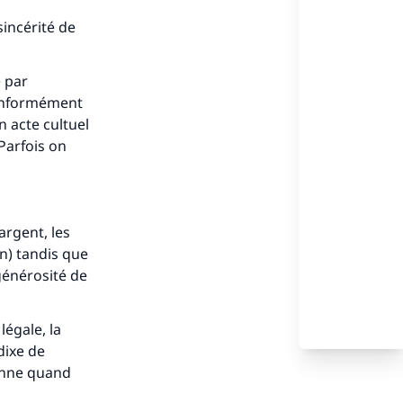
sincérité de
e par
 conformément
n acte cultuel
 Parfois on
’argent, les
n) tandis que
générosité de
égale, la
dixe de
donne quand