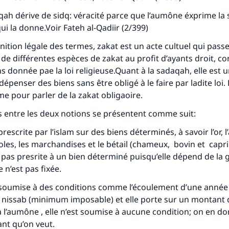
qah
dérive de
sidq
: véracité parce que l’aumône éxprime la 
 qui la donne.Voir
Fateh al-Qadiir
(2/399)
inition légale des termes, zakat est un acte cultuel qui pass
 de différentes espèces de zakat au profit d’ayants droit,
ns donnée pae la loi religieuse.Quant à la
sadaqah,
elle est u
dépenser des biens sans être obligé à le faire par ladite loi.
me pour parler de la zakat obligaoire.
s entre les deux notions se présentent comme suit:
prescrite par l’islam sur des biens déterminés, à savoir l’or, l
oles, les marchandises et le bétail (chameux, bovin et capri
 pas presrite à un bien déterminé puisqu’elle dépend de la 
le n’est pas fixée.
 soumise à des conditions comme l’écoulement d’une année l
 nissab (minimum imposable) et elle porte sur un montant 
 l’aumône , elle n’est soumise à aucune condition; on en 
ant qu’on veut.