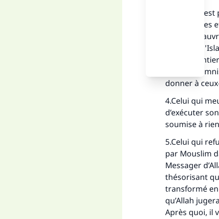
3.La zakat est
déterminées et
pour les pauvre
gagner (à l'Is
dans le sentier
Allah est Omni
donner à ceux-l
4.Celui qui meu
d’exécuter son
soumise à rien
5.Celui qui ref
par Mouslim 
Messager d’Alla
thésorisant qu
transformé en 
qu’Allah juger
Après quoi, il 