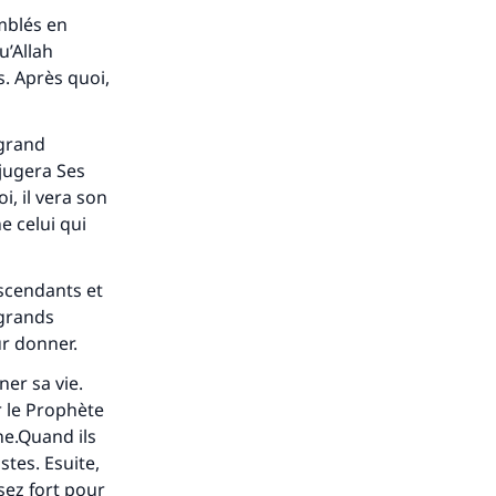
s de
mblés en
u’Allah
. Après quoi,
 grand
 jugera Ses
ense
, il vera son
e celui qui
nscendants et
 grands
ur donner.
er sa vie.
r le Prophète
ne.Quand ils
stes. Esuite,
sez fort pour