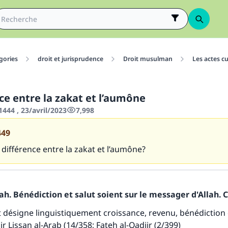
gories
droit et jurisprudence
Droit musulman
Les actes cu
ce entre la zakat et l’aumône
444 , 23/avril/2023
7,998
449
a différence entre la zakat et l’aumône?
h. Bénédiction et salut soient sur le messager d'Allah. C
 désigne linguistiquement croissance, revenu, bénédiction 
oir
Lissan al-Arab
(14/358;
Fateh al-Qadiir
(2/399)