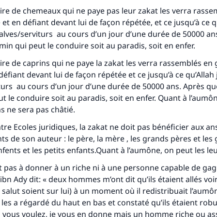
tes une différence dans la vie de million
ire de chemeaux qui ne paye pas leur zakat les verra rasse
t en défiant devant lui de façon répétée, et ce jusqu’à ce q
personnes grâce à votre contribution
alves/serviturs au cours d’un jour d’une durée de 50000 ans
min qui peut le conduire soit au paradis, soit en enfer.
Aidez nous à apporter des réponses.
ire de caprins qui ne paye la zakat les verra rassemblés en
Le Messager d'Allah (Paix sur lui) a dit:
éfiant devant lui de façon répétée et ce jusqu’à ce qu’Allah
lui qui indique une bonne action obtient la même récomp
turs au cours d’un jour d’une durée de 50000 ans. Après quoi
que celui qui le fait."
t le conduire soit au paradis, soit en enfer. Quant à l’aumôn
(MOUSLIM 1893)
s ne sera pas châtié.
atre Ecoles juridiques, la zakat ne doit pas bénéficier aux a
s de son auteur : le père, la mère , les grands pères et les
Soutenez IslamQA
nfents et les petits enfants.Quant à l’aumône, on peut les le
st pas à donner à un riche ni à une personne capable de gagn
bn Ady dit: « deux hommes m’ont dit qu’ils étaient allés voi
 salut soient sur lui) à un moment où il redistribuait l’aumô
, il les a régardé du haut en bas et constaté qu’ils étaient robu
 « si vous voulez, je vous en donne mais un homme riche ou as