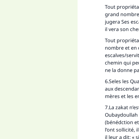
Fai
Tout propriéta
grand nombre e
jugera Ses esc
il vera son che
Tout propriéta
nombre et en d
"Ce
escalves/servi
chemin qui peu
ne la donne pa
6.Seles les Qu
aux descendant
mères et les e
7.La zakat n’e
Oubaydoullah i
(bénédction et
l’ont sollicité
il leur a dit: