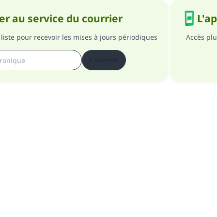
r au service du courrier
L'a
liste pour recevoir les mises à jours périodiques
Accès plu
S'abonner
pos du site
A propos du superviseur général
Politique de confident
Tous droits réservés au site Islam en QR 1997-2025 ©