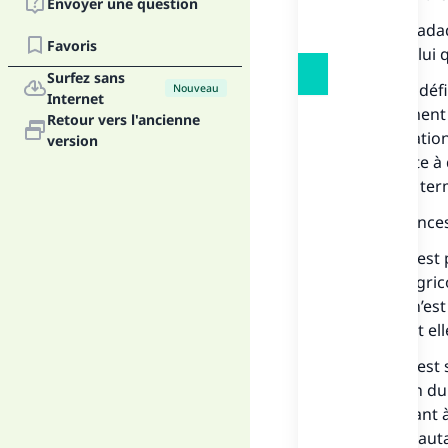
Envoyer une question
Le terme
sada
Favoris
la foi de celui
Surfez sans
Quant à la déf
Nouveau
Internet
l’acquittement
Retour vers l'ancienne
aux explicatio
version
qui consiste à 
emploie le ter
Les différence
1.La zakat est 
produits agric
l’aumône n’est
l’individu et el
2.La zakat est
possession du
biens.Qauant à
on veut et aut