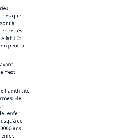
ries
stinés que
 sont à
t endettés,
Allah ! Et
on peut la
 avant
e n’est
ce hadith cité
rmes: «le
 un
e l’enfer
jusqu’à ce
50000 ans.
 enfer.