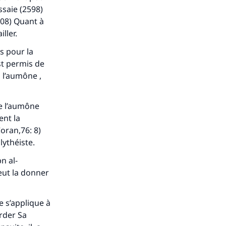
ssaie (2598)
08) Quant à
ller.
ys pour la
st permis de
 l’aumône ,
ue l’aumône
ent la
Coran,76: 8)
lythéiste.
n al-
eut la donner
e s’applique à
order Sa