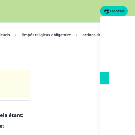
Français
ltuels
l’impôt religieux obligatoire
actions de charité
La di
ela étant:
et