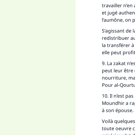
travailler n’e
et jugé authen
l’aumône, on p
S’agissant de l
redistribuer a
la transférer 
elle peut prof
9. La zakat n’
peut leur être 
nourriture, ma
Pour al-Qourtu
10. Il n’est p
Moundhir a ra
à son épouse.
Voilà quelques
toute oeuvre c