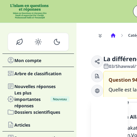
Caté
La différen
Mon compte
03/Shawwal/1
Arbre de classification
Question
9
Nouvelles réponses
Quelle est l
Les plus
importantes
Nouveau
la réponse
réponses
Dossiers scientifiques
Louange à Alla
Articles
Le terme zakat
purification.V