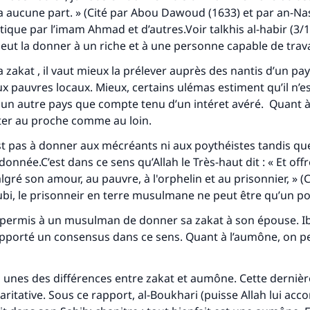
n a aucune part. » (Cité par Abou Dawoud (1633) et par an-Na
tique par l’imam Ahmad et d’autres.Voir
talkhis al-habir
(3/1
eut la donner à un riche et à une personne capable de travai
a zakat , il vaut mieux la prélever auprès des nantis d’un pa
ux pauvres locaux. Mieux, certains ulémas estiment qu’il n’e
à un autre pays que compte tenu d’un intéret avéré. Quant à
iter au proche comme au loin.
est pas à donner aux mécréants ni aux poythéistes tandis q
donnée.C’est dans ce sens qu’Allah le Très-haut dit : « Et offr
lgré son amour, au pauvre, à l'orphelin et au prisonnier, » (
bi, le prisonneir en terre musulmane ne peut être qu’un po
as permis à un musulman de donner sa zakat à son épouse. Ib
pporté un consensus dans ce sens. Quant à l’aumône, on p
 unes des différences entre zakat et aumône. Cette dernièr
aritative. Sous ce rapport, al-Boukhari (puisse Allah lui acc