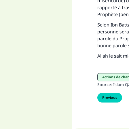
miséricorde) 
rapporté à tra
Prophète (bénéd
Selon Ibn Batt
personne sera
parole du Proph
bonne parole s
Allah le sait m
actions de char
Source
:
Islam 
Previous