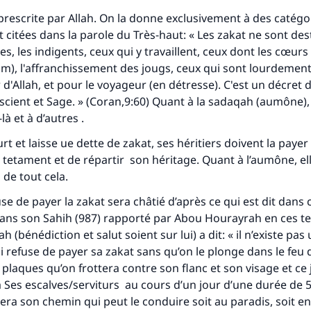
 prescrite par Allah. On la donne exclusivement à des catégo
 citées dans la parole du Très-haut: « Les zakat ne sont de
s, les indigents, ceux qui y travaillent, ceux dont les cœurs
lam), l'affranchissement des jougs, ceux qui sont lourdemen
 d'Allah, et pour le voyageur (en détresse). C'est un décret d'
scient et Sage. » (Coran,9:60) Quant à la
sadaqah
(aumône), 
à et à d’autres .
rt et laisse ue dette de zakat, ses héritiers doivent la payer
 tetament et de répartir son héritage. Quant à l’aumône, ell
 de tout cela.
use de payer la zakat sera châtié d’après ce qui est dit dans 
dans son
Sahih
(987) rapporté par Abou Hourayrah en ces te
h (bénédiction et salut soient sur lui) a dit: « il n’existe pas
i refuse de payer sa zakat sans qu’on le plonge dans le feu d
plaques qu’on frottera contre son flanc et son visage et ce 
a Ses escalves/serviturs au cours d’un jour d’une durée de 
vera son chemin qui peut le conduire soit au paradis, soit en