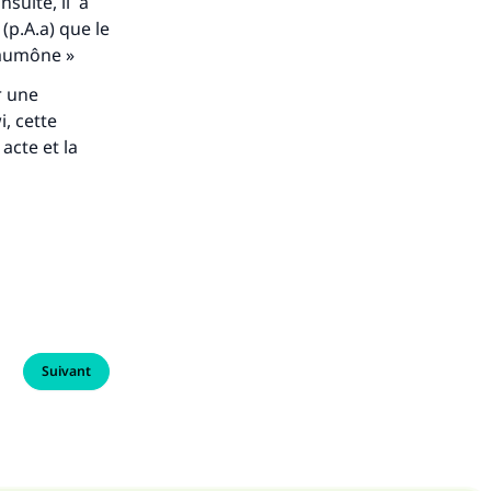
Ensuite, il a
(p.A.a) que le
e aumône »
r une
, cette
acte et la
Suivant