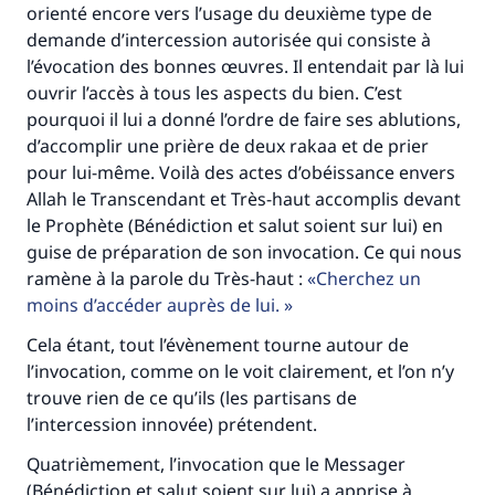
orienté encore vers l’usage du deuxième type de
demande d’intercession autorisée qui consiste à
l’évocation des bonnes œuvres. Il entendait par là lui
ouvrir l’accès à tous les aspects du bien. C’est
pourquoi il lui a donné l’ordre de faire ses ablutions,
d’accomplir une prière de deux rakaa et de prier
pour lui-même. Voilà des actes d’obéissance envers
Faites une différence dans la vie de
Allah le Transcendant et Très-haut accomplis devant
millions de personnes grâce à votre
le Prophète (Bénédiction et salut soient sur lui) en
guise de préparation de son invocation. Ce qui nous
contribution
ramène à la parole du Très-haut :
Cherchez un
moins d’accéder auprès de lui.
Aidez nous à apporter des réponses.
Cela étant, tout l’évènement tourne autour de
Le Messager d'Allah (Paix sur lui) a dit:
l’invocation, comme on le voit clairement, et l’on n’y
"Celui qui indique une bonne action obtient la
trouve rien de ce qu’ils (les partisans de
même récompense que celui qui le fait."
l’intercession innovée) prétendent.
(MOUSLIM 1893)
Quatrièmement, l’invocation que le Messager
(Bénédiction et salut soient sur lui) a apprise à