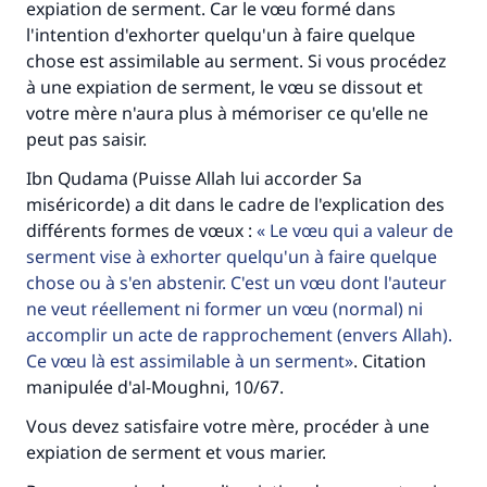
expiation de serment. Car le vœu formé dans
l'intention d'exhorter quelqu'un à faire quelque
chose est assimilable au serment. Si vous procédez
à une expiation de serment, le vœu se dissout et
votre mère n'aura plus à mémoriser ce qu'elle ne
peut pas saisir.
Ibn Qudama (Puisse Allah lui accorder Sa
Faites une différence dans la vie de
miséricorde) a dit dans le cadre de l'explication des
millions de personnes grâce à votre
différents formes de vœux :
Le vœu qui a valeur de
serment vise à exhorter quelqu'un à faire quelque
contribution
chose ou à s'en abstenir. C'est un vœu dont l'auteur
ne veut réellement ni former un vœu (normal) ni
Aidez nous à apporter des réponses.
accomplir un acte de rapprochement (envers Allah).
Le Messager d'Allah (Paix sur lui) a dit:
Ce vœu là est assimilable à un serment
. Citation
"Celui qui indique une bonne action obtient la
manipulée d'al-Moughni, 10/67.
même récompense que celui qui le fait."
Vous devez satisfaire votre mère, procéder à une
(MOUSLIM 1893)
expiation de serment et vous marier.