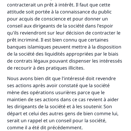
contracterait un prêt à intérêt. Il faut que cette
attitude soit portée à la connaissance du public
pour acquis de conscience et pour donner un
conseil aux dirigeants de la société dans l'espoir
qu'ils reviendront sur leur décision de contracter le
Faites une différence dans la vie de
prêt incriminé. Il est bien connu que certaines
banques islamiques peuvent mettre à la disposition
millions de personnes grâce à votre
de la société des liquidités appropriées par le biais
contribution
de contrats légaux pouvant dispenser les intéressés
de recourir à des pratiques illicites.
Aidez nous à apporter des réponses.
Nous avons bien dit que l'intéressé doit revendre
Le Messager d'Allah (Paix sur lui) a dit:
ses actions après avoir constaté que la société
"Celui qui indique une bonne action obtient la
mène des opérations usurières parce que le
même récompense que celui qui le fait."
maintien de ses actions dans ce cas revient à aider
les dirigeants de la société et à les soutenir. Son
(MOUSLIM 1893)
départ et celui des autres gens de bien comme lui,
serait un rappel et un conseil pour la société,
comme il a été dit précédemment.
Soutenez IslamQA