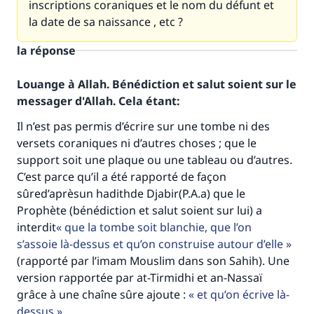
inscriptions coraniques et le nom du défunt et
la date de sa naissance , etc ?
la réponse
Louange à Allah. Bénédiction et salut soient sur le
messager d'Allah. Cela étant:
Il n’est pas permis d’écrire sur une tombe ni des
versets coraniques ni d’autres choses ; que le
support soit une plaque ou une tableau ou d’autres.
C’est parce qu’il a été rapporté de façon
sûred’aprèsun hadithde Djabir(P.A.a) que le
Faites une différence dans la vie de
Prophète (bénédiction et salut soient sur lui) a
interdit
que la tombe soit blanchie, que l’on
millions de personnes grâce à votre
s’assoie là-dessus et qu’on construise autour d’elle
contribution
(rapporté par l’imam Mouslim dans son Sahih). Une
version rapportée par at-Tirmidhi et an-Nassaï
Aidez nous à apporter des réponses.
grâce à une chaîne sûre ajoute :
et qu’on écrive là-
Le Messager d'Allah (Paix sur lui) a dit:
dessus
.