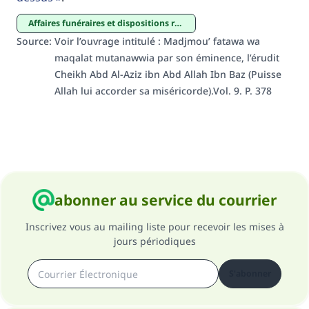
"Celui qui indique une bonne action obtient la
Affaires funéraires et dispositions relatives aux tombes
même récompense que celui qui le fait."
Source
:
Voir l’ouvrage intitulé : Madjmou’ fatawa wa
(MOUSLIM 1893)
maqalat mutanawwia par son éminence, l’érudit
Cheikh Abd Al-Aziz ibn Abd Allah Ibn Baz (Puisse
Allah lui accorder sa miséricorde).Vol. 9. P. 378
Soutenez IslamQA
abonner au service du courrier
Inscrivez vous au mailing liste pour recevoir les mises à
jours périodiques
S'abonner