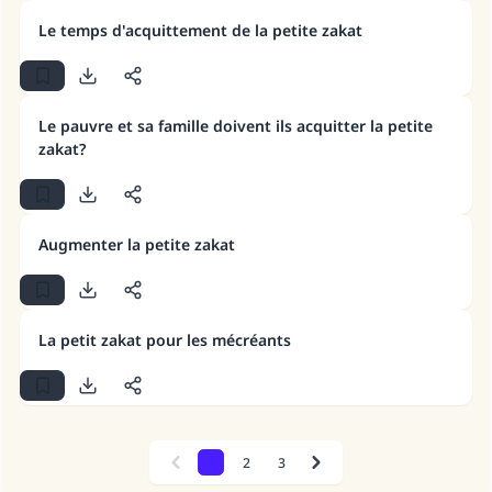
millions de personnes grâce à votre
Le temps d'acquittement de la petite zakat
contribution
Aidez nous à apporter des réponses.
Le pauvre et sa famille doivent ils acquitter la petite
Le Messager d'Allah (Paix sur lui) a dit:
zakat?
"Celui qui indique une bonne action obtient la
même récompense que celui qui le fait."
(MOUSLIM 1893)
Augmenter la petite zakat
Soutenez IslamQA
La petit zakat pour les mécréants
1
2
3
Previous
Next