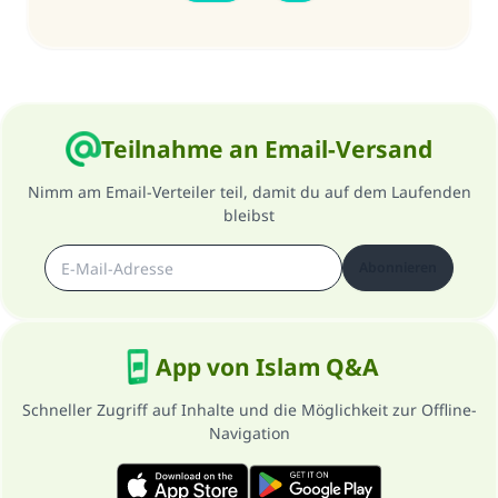
Ehe.
Unterstütze die Arbeit von Islam Q&A
Der Prophet -Allahs Segen und Frieden auf
ihm- sagte:
Teilnahme an Email-Versand
"Wer zum Guten aufruft, hat den Lohn
desjenigen, der sie durchführt."
Nimm am Email-Verteiler teil, damit du auf dem Laufenden
(MUSLIM 1893)
bleibst
Abonnieren
Beitrag dazu
App von Islam Q&A
Schneller Zugriff auf Inhalte und die Möglichkeit zur Offline-
Navigation