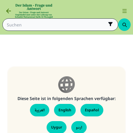
Diese Seite ist in folgenden Sprachen verfügbar:
العربية
English
Español
Die Antwort Nr. 110845 rettete eine
Uygur
اردو