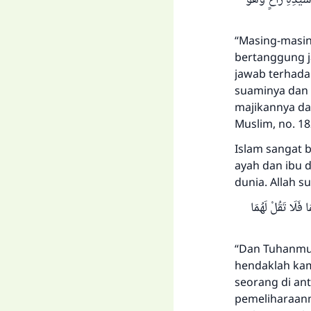
“Masing-masin
bertanggung j
jawab terhadap
suaminya dan 
majikannya da
Muslim, no. 18
Islam sangat
ayah dan ibu 
dunia. Allah s
ا فَلَا تَقُلْ لَهُمَا
“Dan Tuhanmu
hendaklah kam
seorang di an
pemeliharaanm