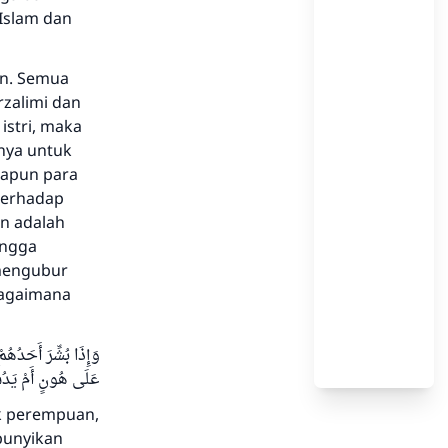
Islam dan
an. Semua
rzalimi dan
istri, maka
gnya untuk
dapun para
terhadap
n adalah
ingga
 mengubur
bagaimana
وَإِذَا بُشِّرَ أَحَدُهُ
عَلَى هُونٍ أَمْ يَدُ)
ak perempuan,
bunyikan