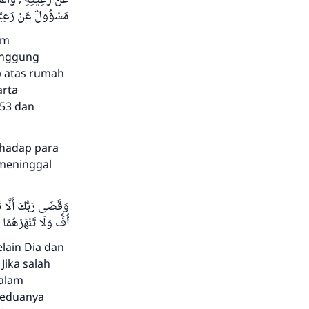
مَسْؤُولٌ عَنْ رَعِيَّتِهِ )
am
anggung
b atas rumah
arta
853 dan
hadap para
 meninggal
وَقَضَى رَبُّكَ أَلَّا تَعْ
أُفٍّ وَلَا تَنْهَرْهُم)
ain Dia dan
Jika salah
dalam
keduanya