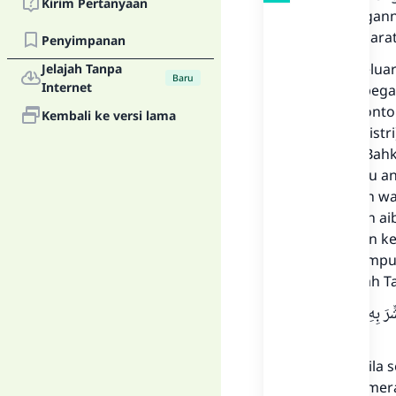
Kirim Pertanyaan
perlindungann
menurut barat
Penyimpanan
Dahulu keluar
Jelajah Tanpa
Baru
Internet
urusan dipega
terhina. Conto
Kembali ke versi lama
anak dari (is
menikah. Bahk
wanita atau a
kedudukan wan
pandangan ai
menjadikan ke
anak perempua
firman Allah Ta
َ بِهِ أَيُمْسِكُهُ
“Dan apabila 
hitamlah (mer