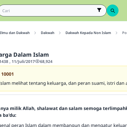
Ilmu dan Dakwah
Dakwah
Dakwah Kepada Non Islam
Po
uarga Dalam Islam
438 , 11/Juli/2017
68,924
10001
slam melihat tentang keluarga, dan peran suami, istri dan
hanya milik Allah, shalawat dan salam semoga terlimpa
a ba'du:
enal peran Islam dalam membangun dan mengatur keluar