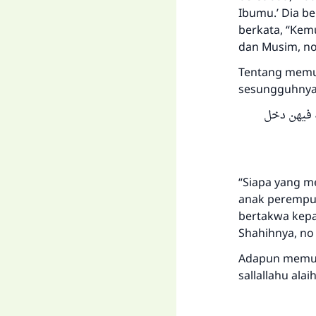
Ibumu.’ Dia be
berkata, “Kemu
dan Musim, no.
Tentang memul
sesungguhnya R
" فيهن دخل
“Siapa yang m
anak perempua
bertakwa kepa
Shahihnya, no 
Adapun memulia
sallallahu ala