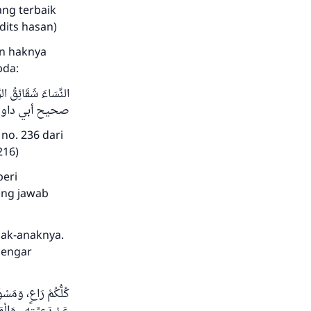
ang terbaik
dits hasan)
an haknya
bda:
صحيح أبي داود، )
no. 236 dari
216)
beri
ung jawab
nak-anaknya.
dengar
كُلُّكُمْ رَاعٍ، وَمَسْ
عَنْ رَعِيَّتِهِ , وَالْ