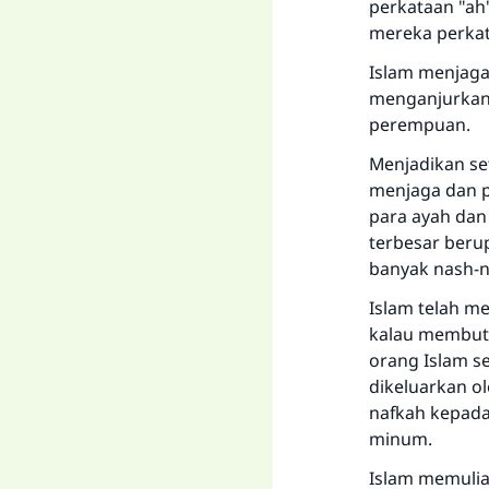
perkataan "a
mereka perkata
Islam menjaga
menganjurkan 
perempuan.
Menjadikan se
menjaga dan p
para ayah dan
terbesar beru
banyak nash-n
Islam telah m
kalau membutu
orang Islam s
dikeluarkan o
nafkah kepad
minum.
Islam memulia