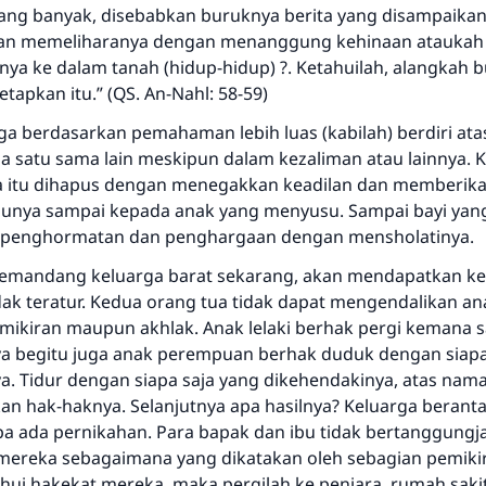
orang banyak, disebabkan buruknya berita yang disampaika
kan memeliharanya dengan menanggung kehinaan ataukah
a ke dalam tanah (hidup-hidup) ?. Ketahuilah, alangkah 
tapkan itu.” (QS. An-Nahl: 58-59)
ga berdasarkan pemahaman lebih luas (kabilah) berdiri ata
a satu sama lain meskipun dalam kezaliman atau lainnya. K
a itu dihapus dengan menegakkan keadilan dan memberik
unya sampai kepada anak yang menyusu. Sampai bayi yan
penghormatan dan penghargaan dengan mensholatinya.
emandang keluarga barat sekarang, akan mendapatkan ke
dak teratur. Kedua orang tua tidak dapat mengendalikan a
emikiran maupun akhlak. Anak lelaki berhak pergi kemana s
a begitu juga anak perempuan berhak duduk dengan siapa
a. Tidur dengan siapa saja yang dikehendakinya, atas na
n hak-haknya. Selanjutnya apa hasilnya? Keluarga beranta
npa ada pernikahan. Para bapak dan ibu tidak bertanggung
mereka sebagaimana yang dikatakan oleh sebagian pemikir
hui hakekat mereka, maka pergilah ke penjara, rumah sakit