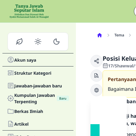
Tema
Posisi Kel
Akun saya
17/Shawwal/1
Struktur Kategori
Pertanyaan
Jawaban-jawaban baru
Bagaimana I
Kumpulan Jawaban
Baru
Teks Jawaban
Terpenting
Berkas Ilmiah
Segala puji 
Rasulullah, w
Artikel
Sebelum meng