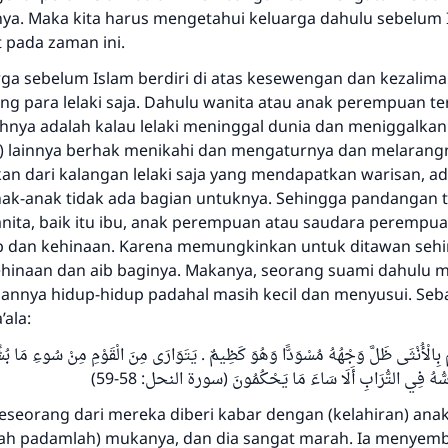
ya. Maka kita harus mengetahui keluarga dahulu sebelum 
 pada zaman ini.
ga sebelum Islam berdiri di atas kesewengan dan kezalim
ng para lelaki saja. Dahulu wanita atau anak perempuan te
hnya adalah kalau lelaki meninggal dunia dan meniggalkan 
tri) lainnya berhak menikahi dan mengaturnya dan melaran
an dari kalangan lelaki saja yang mendapatkan warisan, a
nak-anak tidak ada bagian untuknya. Sehingga pandangan 
ita, baik itu ibu, anak perempuan atau saudara perempua
b dan kehinaan. Karena memungkinkan untuk ditawan seh
hinaan dan aib baginya. Makanya, seorang suami dahulu
nnya hidup-hidup padahal masih kecil dan menyusui. Se
’ala:
مْ بِالْأُنْثَى ظَلَّ وَجْهُهُ مُسْوَدًّا وَهُوَ كَظِيمٌ . يَتَوَارَى مِنَ الْقَوْمِ مِنْ سُوءِ مَا بُشِّر
سُّهُ فِي التُّرَابِ أَلَا سَاءَ مَا يَحْكُمُونَ (سورة النحل: 58-59
seseorang dari mereka diberi kabar dengan (kelahiran) an
ah padamlah) mukanya, dan dia sangat marah. Ia menyem