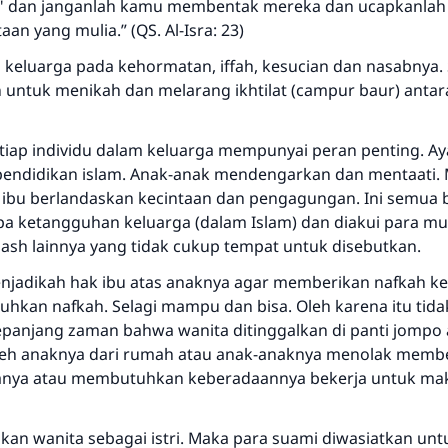
h" dan janganlah kamu membentak mereka dan ucapkanlah
an yang mulia.” (QS. Al-Isra: 23)
 keluarga pada kehormatan, iffah, kesucian dan nasabnya.
untuk menikah dan melarang ikhtilat (campur baur) antara
tiap individu dalam keluarga mempunyai peran penting. Ay
endidikan islam. Anak-anak mendengarkan dan mentaati.
 ibu berlandaskan kecintaan dan pengagungan. Ini semua 
pa ketangguhan keluarga (dalam Islam) dan diakui para m
ash lainnya yang tidak cukup tempat untuk disebutkan.
enjadikah hak ibu atas anaknya agar memberikan nafkah k
hkan nafkah. Selagi mampu dan bisa. Oleh karena itu tida
epanjang zaman bahwa wanita ditinggalkan di panti jompo 
leh anaknya dari rumah atau anak-anaknya menolak memb
anya atau membutuhkan keberadaannya bekerja untuk ma
kan wanita sebagai istri. Maka para suami diwasiatkan unt