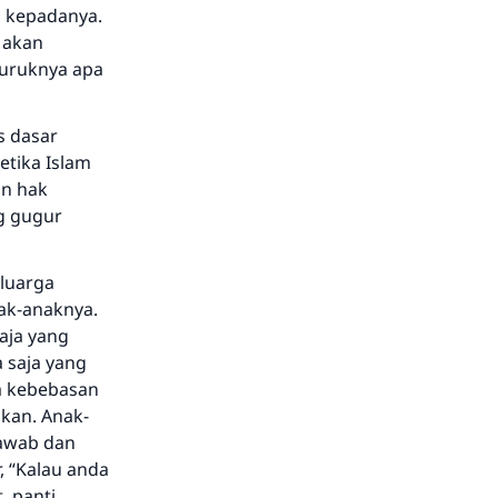
n kepadanya.
 akan
buruknya apa
s dasar
etika Islam
an hak
g gugur
luarga
nak-anaknya.
aja yang
 saja yang
ma kebebasan
kan. Anak-
jawab dan
, “Kalau anda
, panti