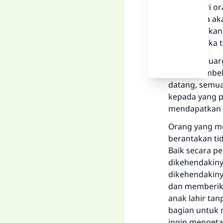
dirinya dari 
Apakah dia a
menguburkanny
yang mereka te
Dahulu keluar
saling membel
datang, semu
kepada yang p
mendapatkan 
Orang yang m
berantakan ti
Baik secara p
dikehendakiny
dikehendakiny
dan memberika
anak lahir ta
bagian untuk 
ingin mengeta