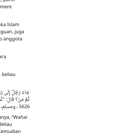
oment
aka Islam
guan, juga
ap anggota
ara
 beliau
جَاءَ رَجُلٌ إِلَى رَ:
ثُمَّ مَنْ؟ قَالَ: "ثُ
5626 ، ومسلم، رقم 2548)
anya, “Wahai
Beliau
 “Kemudian