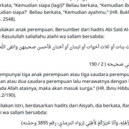
rkata, “Kemudian siapa (lagi)?’ Beliau berkata, “Kemudian I
dian siapa?’ Beliau berkata, “Kemudian ayahmu.” (HR. Bukh
 2548).
iakan anak perempuan. Bersumber dari hadits Abi Said Al-
asulullah sallallahu alaihi wa sallam bersabda:
 بنات أو ثلاث أخوات أو ابنتان أو أختان فأحسن صحبتهن واتقى الله 
صحيحه ( 2 / 190
empunyai tiga anak perempuan atau tiga saudara peremp
n atau dua saudara perempuan lalu merawatnya dengan b
Jawaban no. 110845 menyelamatkan
da Allah atasnya, maka akan masuk surga.” (HR. Ibnu Hibb
pernikahan.
.2/190).
kan istri, berdasarkan hadits dari Aisyah, dia berkata, Ra
Bantu kami dalam memberikan jawaban untuk umat
ihi wa sallam bersabda:
Rasulullah ﷺ bersabda
ِهْلِهِ، وَأنَا خَيْرُكُمْ لأَهْلِي (رواه الترمذي، رقم 3895 وحسَّنه
"Siapa yang menunjukkan suatu kebaikan, meka dia akan