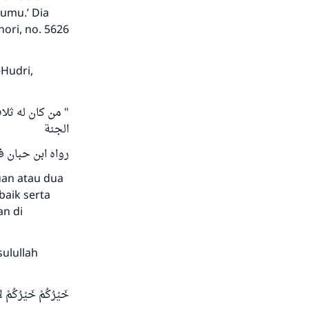
bumu.’ Dia
ori, no. 5626
Hudri,
من كان له ثلاث
الجنة
رواه ابن حبان في 
uan atau dua
aik serta
an di
sulullah
خَيْرُكُمْ خَيْرُكُمْ لأ)