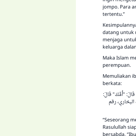
jompo. Para a
tertentu.”
Kesimpulannya
datang untuk 
menjaga untuk
keluarga dala
Maka Islam me
perempuan.
Memuliakan ib
berkata:
 قَالَ: "أُمُّكَ" قَالَ
 (رواه البخاري، رقم
“Seseorang men
Rasulullah sia
bersabda, “Ibu