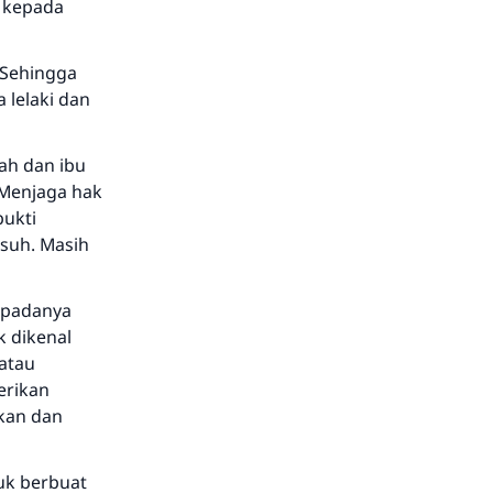
 kepada
 Sehingga
 lelaki dan
ah dan ibu
 Menjaga hak
bukti
usuh. Masih
epadanya
k dikenal
atau
erikan
kan dan
uk berbuat