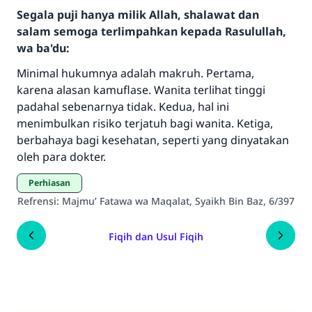
Segala puji hanya milik Allah, shalawat dan
salam semoga terlimpahkan kepada Rasulullah,
wa ba'du:
Minimal hukumnya adalah makruh. Pertama,
karena alasan kamuflase. Wanita terlihat tinggi
padahal sebenarnya tidak. Kedua, hal ini
Jawaban no. 110845
menimbulkan risiko terjatuh bagi wanita. Ketiga,
berbahaya bagi kesehatan, seperti yang dinyatakan
menyelamatkan pernikahan.
oleh para dokter.
Bantu kami dalam memberikan jawaban untuk umat
Perhiasan
Rasulullah ﷺ bersabda
Refrensi
:
Majmu’ Fatawa wa Maqalat, Syaikh Bin Baz, 6/397
"Siapa yang menunjukkan suatu kebaikan,
meka dia akan mendapatkan pahala yang
Fiqih dan Usul Fiqih
sama dengan orang yang melakukannya"
MUSLIM, 1893