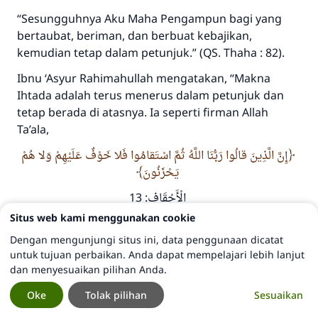
“Sesungguhnya Aku Maha Pengampun bagi yang
bertaubat, beriman, dan berbuat kebajikan,
kemudian tetap dalam petunjuk.”
(QS. Thaha : 82).
Ibnu ‘Asyur
Rahimahullah
mengatakan, “Makna
Ihtada
adalah terus menerus dalam petunjuk dan
tetap berada di atasnya. Ia seperti firman Allah
Ta’ala,
إِنَّ الَّذِينَ قالُوا رَبُّنَا اللَّهُ ثُمَّ اسْتَقامُوا فَلا خَوْفٌ عَلَيْهِمْ وَلا هُمْ
يَحْزَنُونَ
الْأَحْقَاف: 13
Situs web kami menggunakan cookie
“Sesungguhnya orang-orang yang berkata, ‘Tuhan
kami adalah Allah,’ kemudian tetap istikamah, tidak
Dengan mengunjungi situs ini, data penggunaan dicatat
untuk tujuan perbaikan. Anda dapat mempelajari lebih lanjut
ada rasa takut pada mereka, dan mereka tidak
dan menyesuaikan pilihan Anda.
(pula) bersedih.”
(QS. Al-Ahqaf : 13).” (At-Tahrir wat
Tanwir, 16/276).
Oke
Tolak pilihan
Sesuaikan
Dengan begitu jelaslah kedudukan penyesalan pada