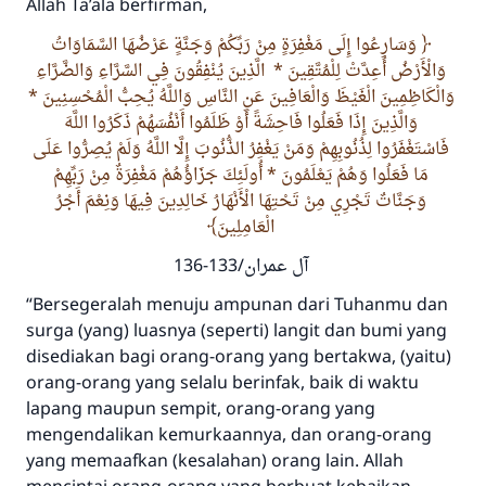
Allah
Ta’ala
berfirman,
وَسَارِعُوا إِلَى مَغْفِرَةٍ مِنْ رَبِّكُمْ وَجَنَّةٍ عَرْضُهَا السَّمَاوَاتُ
وَالْأَرْضُ أُعِدَّتْ لِلْمُتَّقِينَ * الَّذِينَ يُنْفِقُونَ فِي السَّرَّاءِ وَالضَّرَّاءِ
وَالْكَاظِمِينَ الْغَيْظَ وَالْعَافِينَ عَنِ النَّاسِ وَاللَّهُ يُحِبُّ الْمُحْسِنِينَ *
وَالَّذِينَ إِذَا فَعَلُوا فَاحِشَةً أَوْ ظَلَمُوا أَنْفُسَهُمْ ذَكَرُوا اللَّهَ
فَاسْتَغْفَرُوا لِذُنُوبِهِمْ وَمَنْ يَغْفِرُ الذُّنُوبَ إِلَّا اللَّهُ وَلَمْ يُصِرُّوا عَلَى
مَا فَعَلُوا وَهُمْ يَعْلَمُونَ * أُولَئِكَ جَزَاؤُهُمْ مَغْفِرَةٌ مِنْ رَبِّهِمْ
وَجَنَّاتٌ تَجْرِي مِنْ تَحْتِهَا الْأَنْهَارُ خَالِدِينَ فِيهَا وَنِعْمَ أَجْرُ
الْعَامِلِينَ
آل عمران/133-136
“Bersegeralah menuju ampunan dari Tuhanmu dan
surga (yang) luasnya (seperti) langit dan bumi yang
disediakan bagi orang-orang yang bertakwa, (yaitu)
orang-orang yang selalu berinfak, baik di waktu
lapang maupun sempit, orang-orang yang
mengendalikan kemurkaannya, dan orang-orang
yang memaafkan (kesalahan) orang lain. Allah