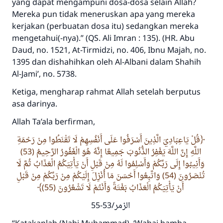
yang dapat mengampuni dosa-dosa selain Allah?
Mereka pun tidak meneruskan apa yang mereka
kerjakan (perbuatan dosa itu) sedangkan mereka
mengetahui(-nya).” (QS. Ali Imran : 135).
(HR. Abu
Daud, no. 1521, At-Tirmidzi, no. 406, Ibnu Majah, no.
1395 dan dishahihkan oleh Al-Albani dalam Shahih
Al-Jami’, no. 5738.
Ketiga, mengharap rahmat Allah setelah berputus
asa darinya.
Allah
Ta’ala
berfirman,
قُلْ يَاعِبَادِيَ الَّذِينَ أَسْرَفُوا عَلَى أَنْفُسِهِمْ لَا تَقْنَطُوا مِنْ رَحْمَةِ
اللَّهِ إِنَّ اللَّهَ يَغْفِرُ الذُّنُوبَ جَمِيعًا إِنَّهُ هُوَ الْغَفُورُ الرَّحِيمُ (53)
وَأَنِيبُوا إِلَى رَبِّكُمْ وَأَسْلِمُوا لَهُ مِنْ قَبْلِ أَنْ يَأْتِيَكُمُ الْعَذَابُ ثُمَّ لَا
تُنْصَرُونَ (54) وَاتَّبِعُوا أَحْسَنَ مَا أُنْزِلَ إِلَيْكُمْ مِنْ رَبِّكُمْ مِنْ قَبْلِ
أَنْ يَأْتِيَكُمُ الْعَذَابُ بَغْتَةً وَأَنْتُمْ لَا تَشْعُرُونَ (55)
الزمر/53-55