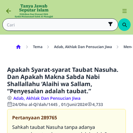
Tema
Adab, Akhlak Dan Pensucian Jiwa
Menci
Apakah Syarat-syarat Taubat Nasuha.
Dan Apakah Makna Sabda Nabi
Shallallahu ‘Alaihi wa Sallam,
“Penyesalan adalah taubat.”
Adab, Akhlak Dan Pensucian Jiwa
24/Dhu al-Qi'dah/1445 , 01/Juni/2024
4,733
Pertanyaan
289765
Sahkah taubat Nasuha tanpa adanya