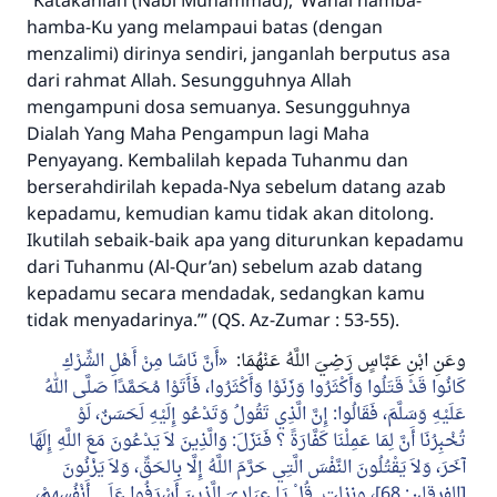
“Katakanlah (Nabi Muhammad), ‘Wahai hamba-
hamba-Ku yang melampaui batas (dengan
menzalimi) dirinya sendiri, janganlah berputus asa
dari rahmat Allah. Sesungguhnya Allah
mengampuni dosa semuanya. Sesungguhnya
Dialah Yang Maha Pengampun lagi Maha
Penyayang. Kembalilah kepada Tuhanmu dan
berserahdirilah kepada-Nya sebelum datang azab
kepadamu, kemudian kamu tidak akan ditolong.
Ikutilah sebaik-baik apa yang diturunkan kepadamu
dari Tuhanmu (Al-Qur’an) sebelum azab datang
kepadamu secara mendadak, sedangkan kamu
tidak menyadarinya.’” (QS. Az-Zumar : 53-55).
وعَنِ ابْنِ عَبَّاسٍ رَضِيَ اللَّهُ عَنْهُمَا:
أَنَّ نَاسًا مِنْ أَهْلِ الشِّرْكِ
كَانُوا قَدْ قَتَلُوا وَأَكْثَرُوا وَزَنَوْا وَأَكْثَرُوا، فَأَتَوْا مُحَمَّدًا صَلَّى اللهُ
عَلَيْهِ وَسَلَّمَ، فَقَالُوا: إِنَّ الَّذِي تَقُولُ وَتَدْعُو إِلَيْهِ لَحَسَنٌ، لَوْ
تُخْبِرُنَا أَنَّ لِمَا عَمِلْنَا كَفَّارَةً ؟ فَنَزَلَ: وَالَّذِينَ لاَ يَدْعُونَ مَعَ اللَّهِ إِلَهًا
آخَرَ، وَلاَ يَقْتُلُونَ النَّفْسَ الَّتِي حَرَّمَ اللَّهُ إِلَّا بِالحَقِّ، وَلاَ يَزْنُونَ
[الفرقان: 68]، ونزلت قُلْ يَا عِبَادِيَ الَّذِينَ أَسْرَفُوا عَلَى أَنْفُسِهِمْ،