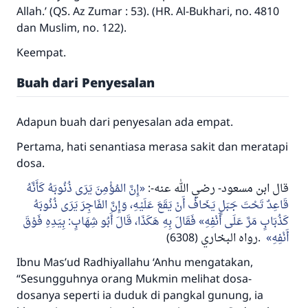
meka dia akan mendapatkan pahala yang
Allah.’
(QS. Az Zumar : 53). (HR. Al-Bukhari, no. 4810
sama dengan orang yang melakukannya"
dan Muslim, no. 122).
MUSLIM, 1893
Keempat.
Buah dari Penyesalan
Saham
Adapun buah dari penyesalan ada empat.
Pertama, hati senantiasa merasa sakit dan meratapi
dosa.
إِنَّ المُؤْمِنَ يَرَى ذُنُوبَهُ كَأَنَّهُ
-:
قال ابن مسعود- رضي الله عنه
قَاعِدٌ تَحْتَ جَبَلٍ يَخَافُ أَنْ يَقَعَ عَلَيْهِ، وَإِنَّ الفَاجِرَ يَرَى ذُنُوبَهُ
كَذُبَابٍ مَرَّ عَلَى أَنْفِهِ» فَقَالَ بِهِ هَكَذَا، قَالَ أَبُو شِهَابٍ: بِيَدِهِ فَوْقَ
(6308)
رواه البخاري
.
أَنْفِهِ
Ibnu Mas’ud
Radhiyallahu ‘Anhu
mengatakan,
“Sesungguhnya orang Mukmin melihat dosa-
dosanya seperti ia duduk di pangkal gunung, ia