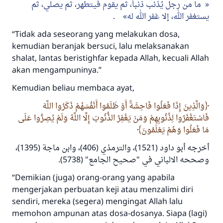
ما من رجل يُذنب ذنباً، ثم يقوم فيتطهر، ثم يصلي، ثم
.
يستغفر الله، إلا غفر الله له
“
Tidak ada seseorang yang melakukan dosa,
kemudian beranjak bersuci, lalu melaksanakan
shalat, lantas beristighfar kepada Allah, kecuali Allah
akan mengampuninya.”
Kemudian beliau membaca ayat,
وَالَّذِينَ إِذَا فَعَلُوا فَاحِشَةً أَوْ ظَلَمُوا أَنْفُسَهُمْ ذَكَرُوا اللَّهَ
فَاسْتَغْفَرُوا لِذُنُوبِهِمْ وَمَنْ يَغْفِرُ الذُّنُوبَ إِلَّا اللَّهُ وَلَمْ يُصِرُّوا عَلَى
مَا فَعَلُوا وَهُمْ يَعْلَمُونَ
أخرجه أبو داود (1521)، والترمذي (406)، وابن ماجة (1395)،
" (5738).
وصححه الالباني في "صحيح الجامع
“Demikian (juga) orang-orang yang apabila
mengerjakan perbuatan keji atau menzalimi diri
sendiri, mereka (segera) mengingat Allah lalu
memohon ampunan atas dosa-dosanya. Siapa (lagi)