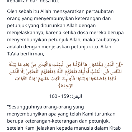
kebalikan dari dosa itu.
Oleh sebab itu Allah mensyaratkan pertaubatan
orang yang menyembunyikan keterangan dan
petunjuk yang diturunkan Allah dengan
menjelaskannya, karena ketika dosa mereka berupa
menyembunyikan petunjuk Allah, maka taubatnya
adalah dengan menjelaskan petunjuk itu. Allah
Ta’ala
berfirman,
اِنَّ الَّذِيْنَ يَكْتُمُوْنَ مَآ اَنْزَلْنَا مِنَ الْبَيِّنٰتِ وَالْهُدٰى مِنْۢ بَعْدِ مَا بَيَّنّٰهُ
لِلنَّاسِ فِى الْكِتٰبِۙ اُولٰۤىِٕكَ يَلْعَنُهُمُ اللّٰهُ وَيَلْعَنُهُمُ اللّٰعِنُوْنَۙ اِلَّا الَّذِيْنَ
تَابُوْا وَاَصْلَحُوْا وَبَيَّنُوْا فَاُولٰۤىِٕكَ اَتُوْبُ عَلَيْهِمْ ۚ وَاَنَا التَّوَّابُ
الرَّحِيْمُ
البقرة: 159 - 160
“Sesungguhnya orang-orang yang
menyembunyikan apa yang telah Kami turunkan
berupa keterangan-keterangan dan petunjuk,
setelah Kami jelaskan kepada manusia dalam Kitab