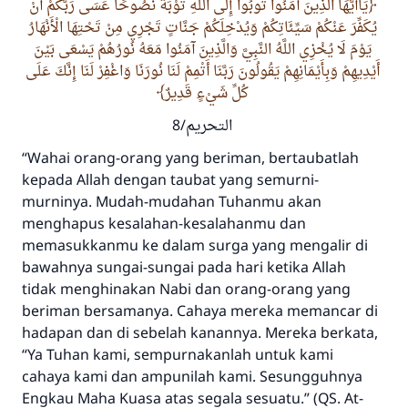
يَاأَيُّهَا الَّذِينَ آمَنُوا تُوبُوا إِلَى اللَّهِ تَوْبَةً نَصُوحًا عَسَى رَبُّكُمْ أَنْ
يُكَفِّرَ عَنْكُمْ سَيِّئَاتِكُمْ وَيُدْخِلَكُمْ جَنَّاتٍ تَجْرِي مِنْ تَحْتِهَا الْأَنْهَارُ
يَوْمَ لَا يُخْزِي اللَّهُ النَّبِيَّ وَالَّذِينَ آمَنُوا مَعَهُ نُورُهُمْ يَسْعَى بَيْنَ
أَيْدِيهِمْ وَبِأَيْمَانِهِمْ يَقُولُونَ رَبَّنَا أَتْمِمْ لَنَا نُورَنَا وَاغْفِرْ لَنَا إِنَّكَ عَلَى
كُلِّ شَيْءٍ قَدِيرٌ
التحريم/8
“Wahai orang-orang yang beriman, bertaubatlah
kepada Allah dengan taubat yang semurni-
murninya. Mudah-mudahan Tuhanmu akan
menghapus kesalahan-kesalahanmu dan
memasukkanmu ke dalam surga yang mengalir di
bawahnya sungai-sungai pada hari ketika Allah
tidak menghinakan Nabi dan orang-orang yang
beriman bersamanya. Cahaya mereka memancar di
hadapan dan di sebelah kanannya. Mereka berkata,
“Ya Tuhan kami, sempurnakanlah untuk kami
cahaya kami dan ampunilah kami. Sesungguhnya
Engkau Maha Kuasa atas segala sesuatu.”
(QS. At-