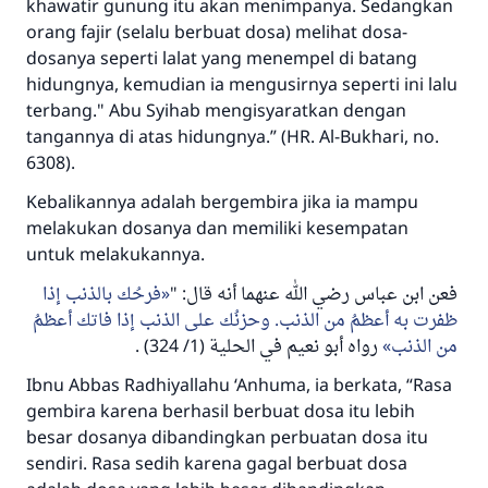
khawatir gunung itu akan menimpanya. Sedangkan
orang fajir (selalu berbuat dosa) melihat dosa-
dosanya seperti lalat yang menempel di batang
hidungnya, kemudian ia mengusirnya seperti ini lalu
terbang." Abu Syihab mengisyaratkan dengan
tangannya di atas hidungnya.” (HR. Al-Bukhari, no.
6308).
Kebalikannya adalah bergembira jika ia mampu
melakukan dosanya dan memiliki kesempatan
untuk melakukannya.
فرحُك بالذنب إذا
"
:
فعن ابن عباس رضي الله عنهما أنه قال
ظفرت به أعظمُ من الذنب. وحزنُك على الذنب إذا فاتك أعظمُ
(1/ 324) .
رواه أبو نعيم في الحلية
من الذنب
Ibnu Abbas
Radhiyallahu ‘Anhuma,
ia berkata, “Rasa
gembira karena berhasil berbuat dosa itu lebih
besar dosanya dibandingkan perbuatan dosa itu
sendiri. Rasa sedih karena gagal berbuat dosa