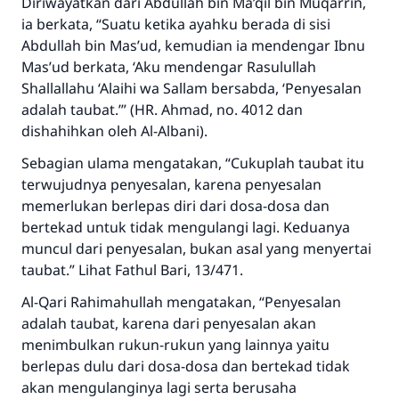
Diriwayatkan dari Abdullah bin Ma’qil bin Muqarrin,
ia berkata, “Suatu ketika ayahku berada di sisi
Abdullah bin Mas’ud, kemudian ia mendengar Ibnu
Mas’ud berkata, ‘Aku mendengar Rasulullah
Shallallahu ‘Alaihi wa Sallam
bersabda,
‘Penyesalan
adalah taubat.’”
(HR. Ahmad, no. 4012 dan
dishahihkan oleh Al-Albani).
Sebagian ulama mengatakan, “Cukuplah taubat itu
terwujudnya penyesalan, karena penyesalan
memerlukan berlepas diri dari dosa-dosa dan
bertekad untuk tidak mengulangi lagi. Keduanya
muncul dari penyesalan, bukan asal yang menyertai
taubat.” Lihat Fathul Bari, 13/471.
Al-Qari
Rahimahullah
mengatakan, “Penyesalan
adalah taubat, karena dari penyesalan akan
menimbulkan rukun-rukun yang lainnya yaitu
berlepas dulu dari dosa-dosa dan bertekad tidak
akan mengulanginya lagi serta berusaha