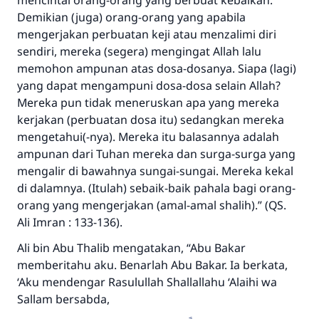
mencintai orang-orang yang berbuat kebaikan.
Demikian (juga) orang-orang yang apabila
mengerjakan perbuatan keji atau menzalimi diri
sendiri, mereka (segera) mengingat Allah lalu
memohon ampunan atas dosa-dosanya. Siapa (lagi)
yang dapat mengampuni dosa-dosa selain Allah?
Mereka pun tidak meneruskan apa yang mereka
kerjakan (perbuatan dosa itu) sedangkan mereka
mengetahui(-nya). Mereka itu balasannya adalah
ampunan dari Tuhan mereka dan surga-surga yang
mengalir di bawahnya sungai-sungai. Mereka kekal
di dalamnya. (Itulah) sebaik-baik pahala bagi orang-
orang yang mengerjakan (amal-amal shalih).”
(QS.
Ali Imran : 133-136).
Ali bin Abu Thalib mengatakan, “Abu Bakar
memberitahu aku. Benarlah Abu Bakar. Ia berkata,
‘Aku mendengar Rasulullah
Shallallahu ‘Alaihi wa
Sallam
bersabda,