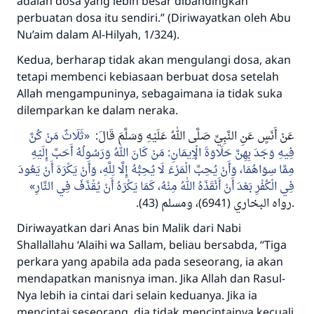
adalah dosa yang lebih besar dibandingkan
perbuatan dosa itu sendiri.” (Diriwayatkan oleh Abu
Nu’aim dalam Al-Hilyah, 1/324).
Kedua, berharap tidak akan mengulangi dosa, akan
tetapi membenci kebiasaan berbuat dosa setelah
Allah mengampuninya, sebagaimana ia tidak suka
dilemparkan ke dalam neraka.
ثَلَاثٌ مَنْ كُنَّ
:
عَنْ أَنَسٍ عَنِ النَّبِيِّ صَلَّى اللهُ عَلَيْهِ وَسَلَّمَ قَالَ
فِيهِ وَجَدَ بِهِنَّ حَلَاوَةَ الْإِيمَانِ: مَنْ كَانَ اللهُ وَرَسُولُهُ أَحَبَّ إِلَيْهِ
مِمَّا سِوَاهُمَا، وَأَنْ يُحِبَّ الْمَرْءَ لَا يُحِبُّهُ إِلَّا لِلَّهِ، وَأَنْ يَكْرَهَ أَنْ يَعُودَ
فِي الْكُفْرِ بَعْدَ أَنْ أَنْقَذَهُ اللهُ مِنْهُ، كَمَا يَكْرَهُ أَنْ يُقْذَفَ فِي النَّارِ
(43).
.رواه البخاري (6941)، ومسلم
Diriwayatkan dari Anas bin Malik dari Nabi
Shallallahu ‘Alaihi wa Sallam,
beliau bersabda,
“Tiga
perkara yang apabila ada pada seseorang, ia akan
mendapatkan manisnya iman. Jika Allah dan Rasul-
Nya lebih ia cintai dari selain keduanya. Jika ia
mencintai seseorang, dia tidak mencintainya kecuali