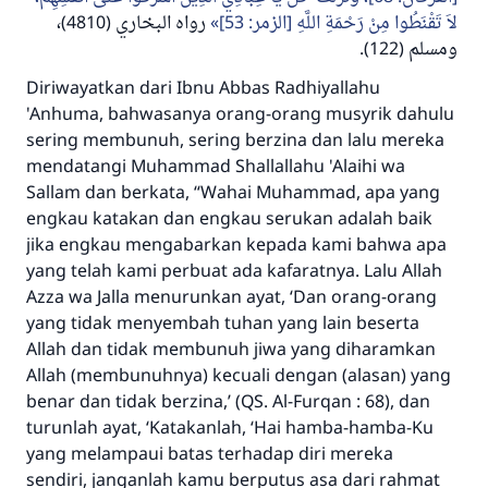
لاَ تَقْنَطُوا مِنْ رَحْمَةِ اللَّهِ [الزمر: 53]
رواه البخاري (4810)،
(122).
ومسلم
Diriwayatkan dari Ibnu Abbas Radhiyallahu
'Anhuma, bahwasanya orang-orang musyrik dahulu
sering membunuh, sering berzina dan lalu mereka
mendatangi Muhammad
Shallallahu 'Alaihi wa
Sallam
dan berkata, “Wahai Muhammad, apa yang
engkau katakan dan engkau serukan adalah baik
jika engkau mengabarkan kepada kami bahwa apa
yang telah kami perbuat ada kafaratnya. Lalu Allah
Azza wa Jalla menurunkan ayat,
‘Dan orang-orang
yang tidak menyembah tuhan yang lain beserta
Jawaban no. 110845
Allah dan tidak membunuh jiwa yang diharamkan
menyelamatkan pernikahan.
Allah (membunuhnya) kecuali dengan (alasan) yang
benar dan tidak berzina,
’ (QS. Al-Furqan : 68), dan
Bantu kami dalam memberikan jawaban untuk umat
turunlah ayat, ‘Katakanlah,
‘Hai hamba-hamba-Ku
Rasulullah ﷺ bersabda
yang melampaui batas terhadap diri mereka
"Siapa yang menunjukkan suatu kebaikan,
sendiri, janganlah kamu berputus asa dari rahmat