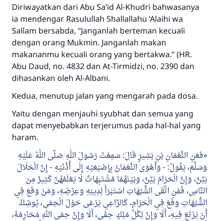
Diriwayatkan dari Abu Sa’id Al-Khudri bahwasanya
ia mendengar Rasulullah
Shallallahu ‘Alaihi wa
Sallam
bersabda,
“Janganlah berteman kecuali
dengan orang Mukmin. Janganlah makan
makananmu kecuali orang yang bertakwa.”
(HR.
Abu Daud, no. 4832 dan At-Tirmidzi, no. 2390 dan
dihasankan oleh Al-Albani.
Kedua, menutup jalan yang mengarah pada dosa.
Yaitu dengan menjauhi syubhat dan semua yang
dapat menyebabkan terjerumus pada hal-hal yang
haram.
فعَنِ النُّعْمَانِ بْنِ بَشِيرٍ قَالَ: سَمِعْتُ رَسُولَ اللهِ صَلَّى اللهُ عَلَيْهِ
إِنَّ الْحَلَالَ
-
وَسَلَّمَ، يَقُولُ: - وَأَهْوَى النُّعْمَانُ بِإِصْبَعَيْهِ إِلَى أُذُنَيْهِ
بَيِّنٌ، وَإِنَّ الْحَرَامَ بَيِّنٌ، وَبَيْنَهُمَا مُشْتَبِهَاتٌ لَا يَعْلَمُهُنَّ كَثِيرٌ مِنَ
النَّاسِ، فَمَنِ اتَّقَى الشُّبُهَاتِ اسْتَبْرَأَ لِدِينِهِ وَعِرْضِهِ، وَمَنْ وَقَعَ فِي
الشُّبُهَاتِ وَقَعَ فِي الْحَرَامِ، كَالرَّاعِي يَرْعَى حَوْلَ الْحِمَى، يُوشِكُ
أَنْ يَرْتَعَ فِيهِ، أَلَا وَإِنَّ لِكُلِّ مَلِكٍ حِمًى، أَلَا وَإِنَّ حِمَى اللهِ مَحَارِمُهُ،