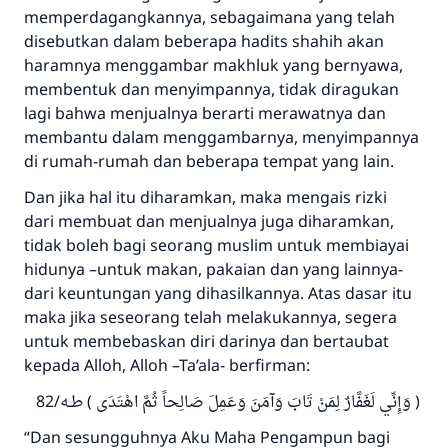
memperdagangkannya, sebagaimana yang telah
disebutkan dalam beberapa hadits shahih akan
haramnya menggambar makhluk yang bernyawa,
membentuk dan menyimpannya, tidak diragukan
lagi bahwa menjualnya berarti merawatnya dan
membantu dalam menggambarnya, menyimpannya
di rumah-rumah dan beberapa tempat yang lain.
Dan jika hal itu diharamkan, maka mengais rizki
dari membuat dan menjualnya juga diharamkan,
tidak boleh bagi seorang muslim untuk membiayai
hidunya –untuk makan, pakaian dan yang lainnya-
dari keuntungan yang dihasilkannya. Atas dasar itu
maka jika seseorang telah melakukannya, segera
untuk membebaskan diri darinya dan bertaubat
kepada Alloh, Alloh –Ta’ala- berfirman:
( وَإِنِّي لَغَفَّارٌ لِمَنْ تَابَ وَآمَنَ وَعَمِلَ صَالِحاً ثُمَّ اهْتَدَى ) طـه/82
“Dan sesungguhnya Aku Maha Pengampun bagi