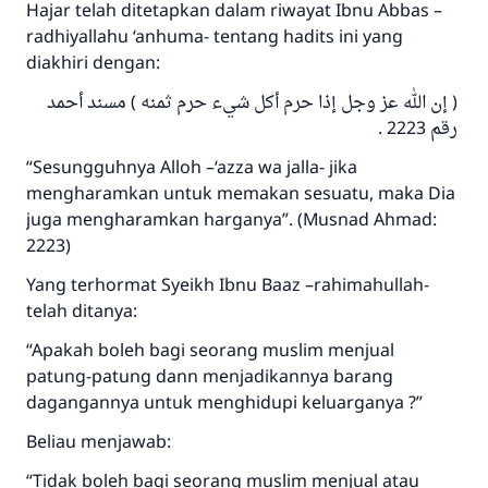
Hajar telah ditetapkan dalam riwayat Ibnu Abbas –
radhiyallahu ‘anhuma- tentang hadits ini yang
Jawaban no. 110845
diakhiri dengan:
menyelamatkan pernikahan.
( إن الله عز وجل إذا حرم أكل شيء حرم ثمنه ) مسند أحمد
رقم 2223 .
Bantu kami dalam memberikan jawaban untuk umat
“Sesungguhnya Alloh –‘azza wa jalla- jika
Rasulullah ﷺ bersabda
mengharamkan untuk memakan sesuatu, maka Dia
"Siapa yang menunjukkan suatu kebaikan,
juga mengharamkan harganya”. (Musnad Ahmad:
meka dia akan mendapatkan pahala yang
2223)
sama dengan orang yang melakukannya"
Yang terhormat Syeikh Ibnu Baaz –rahimahullah-
MUSLIM, 1893
telah ditanya:
“Apakah boleh bagi seorang muslim menjual
Saham
patung-patung dann menjadikannya barang
dagangannya untuk menghidupi keluarganya ?”
Beliau menjawab:
“Tidak boleh bagi seorang muslim menjual atau