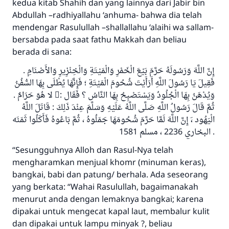
kedua kitab Shahih dan yang lainnya dari Jabir bin
Abdullah –radhiyallahu ‘anhuma- bahwa dia telah
mendengar Rasulullah –shallallahu ‘alaihi wa sallam-
bersabda pada saat fathu Makkah dan beliau
berada di sana:
إِنَّ اللَّهَ وَرَسُولَهُ حَرَّمَ بَيْعَ الْخَمْرِ وَالْمَيْتَةِ وَالْخِنْزِيرِ وَالأَصْنَامِ .
فَقِيلَ يَا رَسُولَ اللَّهِ أَرَأَيْتَ شُحُومَ الْمَيْتَةِ ؛ فَإِنَّهَا يُطْلَى بِهَا السُّفُنُ
وَيُدْهَنُ بِهَا الْجُلُودُ وَيَسْتَصْبِحُ بِهَا النَّاسُ ؟ فَقَال :َ لا هُوَ حَرَامٌ .
ثُمَّ قَالَ رَسُولُ اللَّهِ صَلَّى اللَّهُ عَلَيْهِ وَسَلَّمَ عِنْدَ ذَلِكَ : قَاتَلَ اللَّهُ
الْيَهُود ،َ إِنَّ اللَّهَ لَمَّا حَرَّمَ شُحُومَهَا جَمَلُوهُ ، ثُمَّ بَاعُوهُ فَأَكَلُوا ثَمَنَه
. البخاري 2236 ، مسلم 1581
“Sesungguhnya Alloh dan Rasul-Nya telah
mengharamkan menjual khomr (minuman keras),
bangkai, babi dan patung/ berhala. Ada seseorang
yang berkata: “Wahai Rasulullah, bagaimanakah
menurut anda dengan lemaknya bangkai; karena
dipakai untuk mengecat kapal laut, membalur kulit
dan dipakai untuk lampu minyak ?, beliau