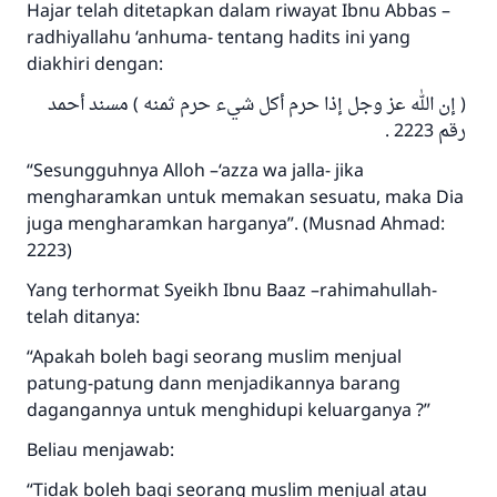
Hajar telah ditetapkan dalam riwayat Ibnu Abbas –
radhiyallahu ‘anhuma- tentang hadits ini yang
Jawaban no. 110845
diakhiri dengan:
menyelamatkan pernikahan.
( إن الله عز وجل إذا حرم أكل شيء حرم ثمنه ) مسند أحمد
رقم 2223 .
Bantu kami dalam memberikan jawaban untuk umat
“Sesungguhnya Alloh –‘azza wa jalla- jika
Rasulullah ﷺ bersabda
mengharamkan untuk memakan sesuatu, maka Dia
"Siapa yang menunjukkan suatu kebaikan,
juga mengharamkan harganya”. (Musnad Ahmad:
meka dia akan mendapatkan pahala yang
2223)
sama dengan orang yang melakukannya"
Yang terhormat Syeikh Ibnu Baaz –rahimahullah-
MUSLIM, 1893
telah ditanya:
“Apakah boleh bagi seorang muslim menjual
Saham
patung-patung dann menjadikannya barang
dagangannya untuk menghidupi keluarganya ?”
Beliau menjawab:
“Tidak boleh bagi seorang muslim menjual atau