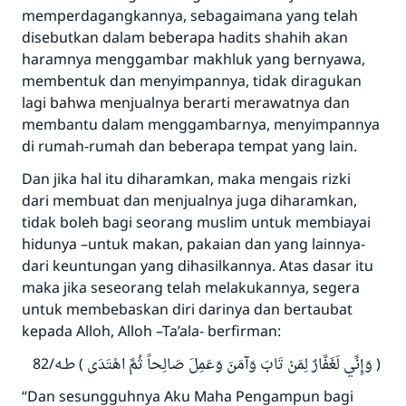
memperdagangkannya, sebagaimana yang telah
disebutkan dalam beberapa hadits shahih akan
haramnya menggambar makhluk yang bernyawa,
membentuk dan menyimpannya, tidak diragukan
lagi bahwa menjualnya berarti merawatnya dan
membantu dalam menggambarnya, menyimpannya
di rumah-rumah dan beberapa tempat yang lain.
Dan jika hal itu diharamkan, maka mengais rizki
dari membuat dan menjualnya juga diharamkan,
tidak boleh bagi seorang muslim untuk membiayai
hidunya –untuk makan, pakaian dan yang lainnya-
dari keuntungan yang dihasilkannya. Atas dasar itu
maka jika seseorang telah melakukannya, segera
untuk membebaskan diri darinya dan bertaubat
kepada Alloh, Alloh –Ta’ala- berfirman:
( وَإِنِّي لَغَفَّارٌ لِمَنْ تَابَ وَآمَنَ وَعَمِلَ صَالِحاً ثُمَّ اهْتَدَى ) طـه/82
“Dan sesungguhnya Aku Maha Pengampun bagi