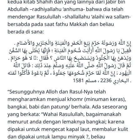
kedua kitab Shahih dan yang lainnya dari Jabir bin
Abdullah –radhiyallahu ‘anhuma- bahwa dia telah
mendengar Rasulullah –shallallahu ‘alaihi wa sallam-
bersabda pada saat fathu Makkah dan beliau
berada di sana:
إِنَّ اللَّهَ وَرَسُولَهُ حَرَّمَ بَيْعَ الْخَمْرِ وَالْمَيْتَةِ وَالْخِنْزِيرِ وَالأَصْنَامِ .
فَقِيلَ يَا رَسُولَ اللَّهِ أَرَأَيْتَ شُحُومَ الْمَيْتَةِ ؛ فَإِنَّهَا يُطْلَى بِهَا السُّفُنُ
وَيُدْهَنُ بِهَا الْجُلُودُ وَيَسْتَصْبِحُ بِهَا النَّاسُ ؟ فَقَال :َ لا هُوَ حَرَامٌ .
ثُمَّ قَالَ رَسُولُ اللَّهِ صَلَّى اللَّهُ عَلَيْهِ وَسَلَّمَ عِنْدَ ذَلِكَ : قَاتَلَ اللَّهُ
الْيَهُود ،َ إِنَّ اللَّهَ لَمَّا حَرَّمَ شُحُومَهَا جَمَلُوهُ ، ثُمَّ بَاعُوهُ فَأَكَلُوا ثَمَنَه
. البخاري 2236 ، مسلم 1581
“Sesungguhnya Alloh dan Rasul-Nya telah
mengharamkan menjual khomr (minuman keras),
bangkai, babi dan patung/ berhala. Ada seseorang
yang berkata: “Wahai Rasulullah, bagaimanakah
menurut anda dengan lemaknya bangkai; karena
dipakai untuk mengecat kapal laut, membalur kulit
dan dipakai untuk lampu minyak ?, beliau