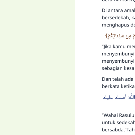
Di antara ama
bersedekah, k
menghapus dos
ْ مِنْ سَيِّئَاتِكُمْ
“Jika kamu me
menyembunyik
menyembunyika
sebagian kesa
Dan telah ada 
berkata ketik
الله: أمسك عليك
“Wahai Rasulu
untuk sedekah 
bersabda,”Taha