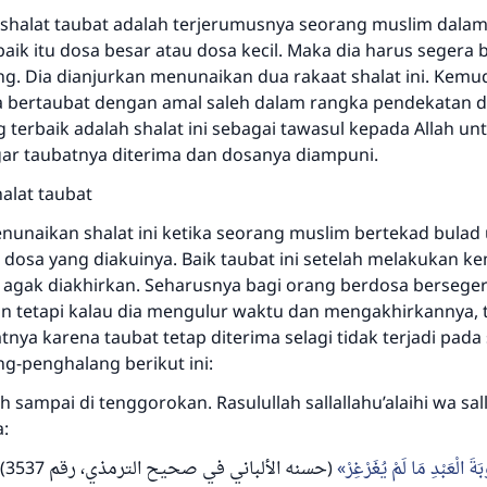
shalat taubat adalah terjerumusnya seorang muslim dala
aik itu dosa besar atau dosa kecil. Maka dia harus segera 
ng. Dia dianjurkan menunaikan dua rakaat shalat ini. Kemud
a bertaubat dengan amal saleh dalam rangka pendekatan di
g terbaik adalah shalat ini sebagai tawasul kepada Allah un
r taubatnya diterima dan dosanya diampuni.
alat taubat
nunaikan shalat ini ketika seorang muslim bertekad bulad
 dosa yang diakuinya. Baik taubat ini setelah melakukan k
 agak diakhirkan. Seharusnya bagi orang berdosa bersege
an tetapi kalau dia mengulur waktu dan mengakhirkannya, 
tnya karena taubat tetap diterima selagi tidak terjadi pada
g-penghalang berikut ini:
h sampai di tenggorokan. Rasulullah sallallahu’alaihi wa sa
:
ْبَةَ الْعَبْدِ مَا لَمْ يُغَرْغِرْ
(حسنه الألباني في صحيح الترمذي، رقم 3537)