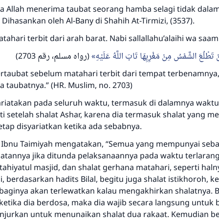
 Allah menerima taubat seorang hamba selagi tidak dalam
 Dihasankan oleh Al-Bany di Shahih At-Tirmizi, (3537).
Jawaban no. 110845 menyelamatkan
tahari terbit dari arah barat. Nabi sallallahu’alaihi wa saa
pernikahan.
 تَطْلُعَ الشَّمْسُ مِنْ مَغْرِبِهَا تَابَ اللَّهُ عَلَيْهِ
(رواه مسلم، رقم 2703)
ertaubat sebelum matahari terbit dari tempat terbenamnya
Bantu kami dalam memberikan jawaban untuk umat
 taubatnya.” (HR. Muslim, no. 2703)
Rasulullah ﷺ bersabda
syariatakan pada seluruh waktu, termasuk di dalamnya wakt
"Siapa yang menunjukkan suatu kebaikan, meka dia akan
ti setelah shalat Ashar, karena dia termasuk shalat yang 
mendapatkan pahala yang sama dengan orang yang
tap disyariatkan ketika ada sebabnya.
melakukannya"
m Ibnu Taimiyah mengatakan, “Semua yang mempunyai seba
MUSLIM, 1893
atannya jika ditunda pelaksanaannya pada waktu terlarang,
 tahiyatul masjid, dan shalat gerhana matahari, seperti haln
, berdasarkan hadits Bilal, begitu juga shalat istikhoroh, ke
Saham
 baginya akan terlewatkan kalau mengakhirkan shalatnya. B
 ketika dia berdosa, maka dia wajib secara langsung untuk 
ianjurkan untuk menunaikan shalat dua rakaat. Kemudian be