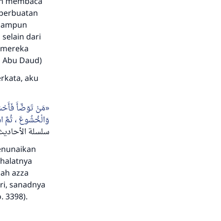
an membaca
 perbuatan
n ampun
selain dari
g mereka
h Abu Daud)
rkata, aku
مَنْ تَوَضَّأَ فَأَح
وَالْخُشُوعَ ، ثُمَّ اسْت
سلسلة الأحاديث )
enunaikan
shalatnya
ah azza
ri, sanadnya
. 3398).