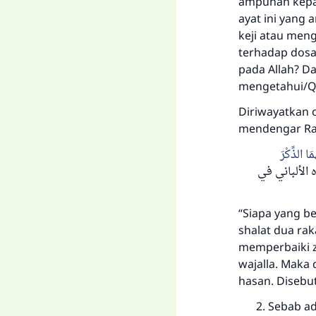
ampunan kepa
ayat ini yang 
keji atau men
terhadap dosa
pada Allah? D
mengetahui/QS.
Diriwayatkan o
mendengar Rasu
ا الذِّكْرَ
(لألباني في
“Siapa yang 
shalat dua ra
memperbaiki z
wajalla. Maka
hasan. Disebut
Sebab ad