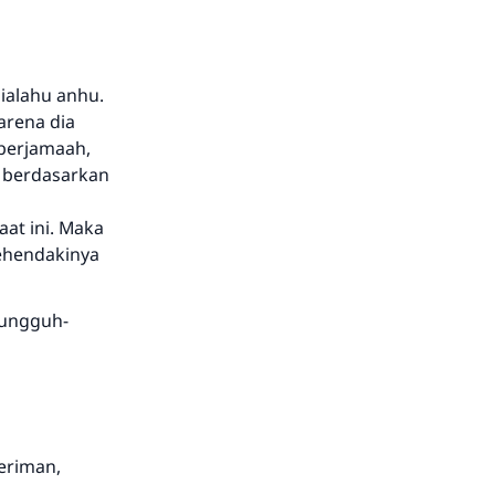
hialahu anhu.
arena dia
 berjamaah,
. berdasarkan
aat ini. Maka
kehendakinya
sungguh-
eriman,