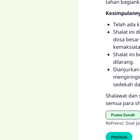
tahan bagianku
Kesimpulanny
Telah ada k
Shalat ini 
dosa besar 
kemaksiata
Shalat ini
dilarang.
Dianjurkan
mengiringi
sedekah da
Shalawat dan 
semua para s
Puasa Sunah
Refrensi
:
Soal J
Previous