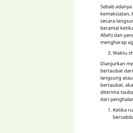
Sebab adanya 
kemaksiatan, b
secara langsu
beramal ketik
Allah) dan yan
mengharap aga
Waktu sh
Dianjurkan me
bertaubat dari
langsung atau
bertaubat, ak
diterima tauba
dari penghalan
Ketika ru
bersabda