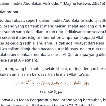
alam hadits Abu Bakar As-Siddiq.” (Majmu Fatawa, 23/215)
alat taubat.
itu dua rakaat, seperti dalam hadits Abu Bakr as-siddiq rad
gi orang yang bertaubat menunaikan shalat seorang diri. K
at sunah yang tidak dianjurkan untuk dilaksanakan secara
n setelah itu beristigfar (memohon ampunan) kepada Allah
ar As-Siddiq radhiallahu anhu. Tidak ada riwayat dari Nabi
ihi wa sallam dianjurkan bacaan surat khusus dalam dua rak
alat dipersilahkan membaca (surat Al-Qur’an) apa yang di
ca surat Al-Fatihah).
i orang yang bertaubat, selain shalat, diiringi dengan ber
ukan amal saleh berdasarkan firman Allah ta’ala:
وَإِنِّي لَغَفَّارٌ لِمَنْ تَابَ وَآمَنَ وَعَمِلَ صَالِحاً ثُمَّ اهْتَدَى
(سورة طـه: 82)
uhnya Aku Maha Pengampun bagi orang yang bertaubat, b
 kemudian tetap di jalan yang benar.” (QS. Thaha: 82)