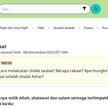
Fiqih dan Usul Fiqih
Fikih
Ibadah-ibadah
Puasa
Pua
bat
-awwal/1444 , 08/Desember/2022
7,984
98030
ara melakukan shalat taubat? Berapa rakaat? Apa mungki
a setelah shalat Ashar?
hanya milik Allah, shalawat dan salam semoga terlimpa
a ba'du: