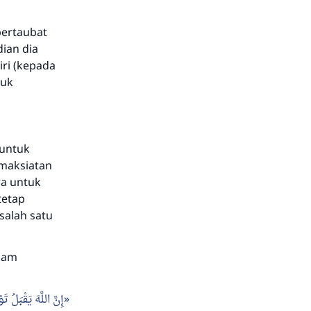
m
bertaubat
ian dia
ri (kepada
tuk
 untuk
emaksiatan
ra untuk
tetap
 salah satu
llam
إِنَّ اللَّهَ يَقْبَلُ تَو