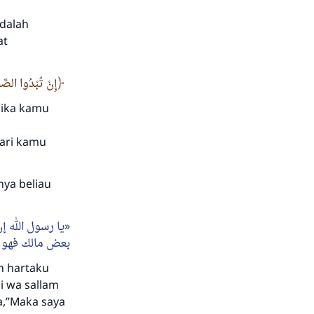
adalah
at
إِنْ تُبْدُوا الصَّد
jika kamu
ari kamu
nya beliau
يا رسول الله إ
بعض مالك فهو خ
n hartaku
i wa sallam
a,”Maka saya