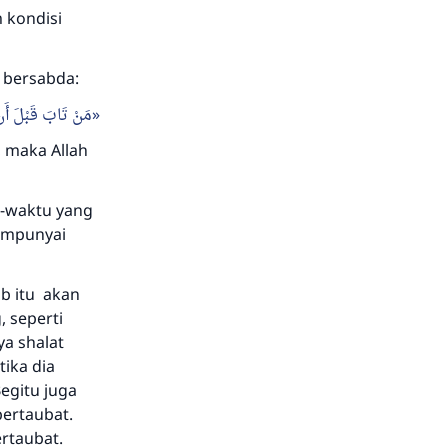
 kondisi
m bersabda:
مَنْ تَابَ قَبْلَ أَنْ
, maka Allah
u-waktu yang
mempunyai
b itu akan
 seperti
ya shalat
tika dia
egitu juga
bertaubat.
rtaubat.