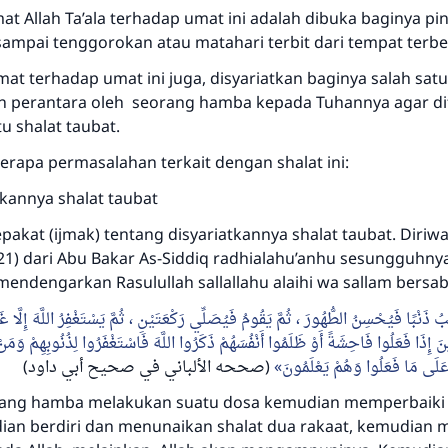
at Allah Ta’ala terhadap umat ini adalah dibuka baginya pi
ampai tenggorokan atau matahari terbit dari tempat terb
at terhadap umat ini juga, disyariatkan baginya salah sat
an perantara oleh seorang hamba kepada Tuhannya agar di
tu shalat taubat.
berapa permasalahan terkait dengan shalat ini:
tkannya shalat taubat
epakat (ijmak) tentang disyariatkannya shalat taubat. Diriw
21) dari Abu Bakar As-Siddiq radhialahu’anhu sesungguhnya
mendengarkan Rasulullah sallallahu alaihi wa sallam bersa
 ذَنْبًا فَيُحْسِنُ الطُّهُورَ ، ثُمَّ يَقُومُ فَيُصَلِّي رَكْعَتَيْنِ ، ثُمَّ يَسْتَغْفِرُ اللَّهَ إِلَّا غَفَرَ 
ينَ إِذَا فَعَلُوا فَاحِشَةً أَوْ ظَلَمُوا أَنْفُسَهُمْ ذَكَرُوا اللَّهَ فَاسْتَغْفَرُوا لِذُنُوبِهِمْ وَمَنْ ي
 عَلَى مَا فَعَلُوا وَهُمْ يَعْلَمُونَ
(صححه الألباني في صحيح أبي داود)
orang hamba melakukan suatu dosa kemudian memperbaiki
ian berdiri dan menunaikan shalat dua rakaat, kemudia