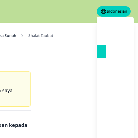
Indonesian
sa Sunah
Shalat Taubat
n saya
hkan kepada