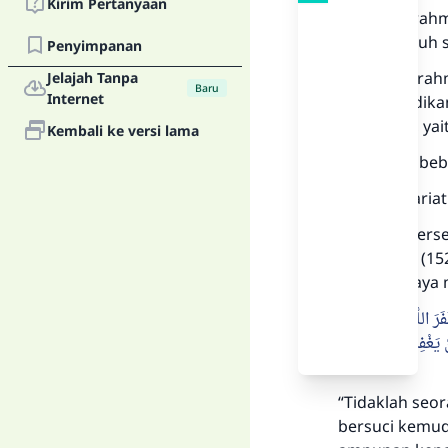
Kirim Pertanyaan
Di antara rahm
sebelum ruh s
Penyimpanan
Termasuk rahm
Jelajah Tanpa
Baru
Internet
dapat dijadik
taubatnya, yai
Kembali ke versi lama
Berikut ini be
Disyaria
Ahli ilmu bers
Abu Daud, (15
berkata, saya 
اللَّهُ لَهُ، ثُمَّ قَرَأَ
َغْفِرُ الذُّنُوبَ إِلَّا
“Tidaklah se
bersuci kemud