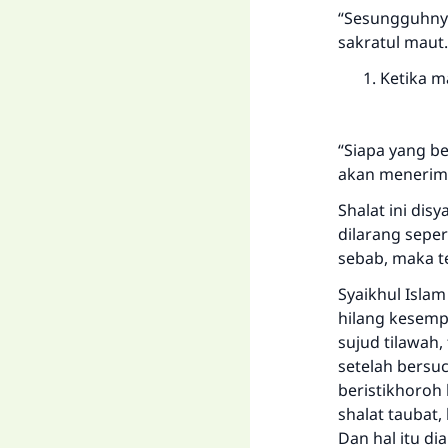
“Sesungguhnya
sakratul maut.
Ketika ma
“Siapa yang b
akan menerima
Shalat ini di
dilarang seper
sebab, maka te
Syaikhul Isla
hilang kesemp
sujud tilawah,
setelah bersuci
beristikhoroh
shalat taubat,
Dan hal itu d