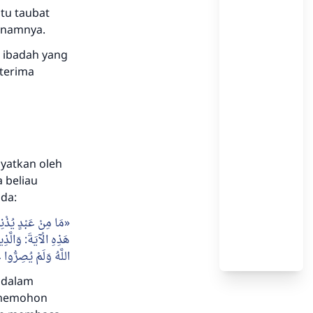
ntu taubat
enamnya.
u ibadah yang
terima
ayatkan oleh
 beliau
bda:
مَا مِنْ عَبْدٍ يُذْنِبُ
هَذِهِ الْآيَةَ: وَالَّذِ
اللَّهُ وَلَمْ يُصِرُّوا
 dalam
n memohon