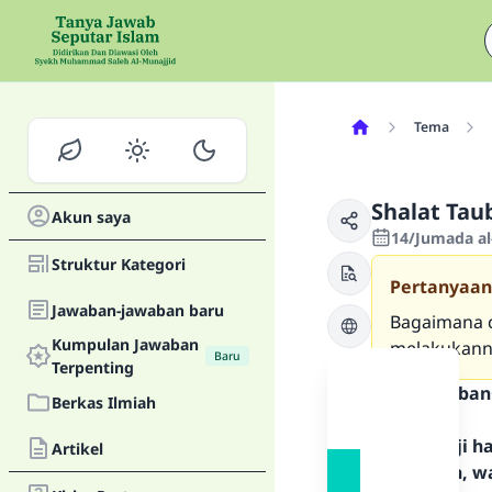
Tema
Shalat Tau
Akun saya
14/Jumada al
Struktur Kategori
Pertanyaan
Jawaban-jawaban baru
Bagaimana c
Kumpulan Jawaban
melakukanny
Baru
Terpenting
Teks Jawaban
Berkas Ilmiah
Segala puji 
Artikel
Rasulullah, w