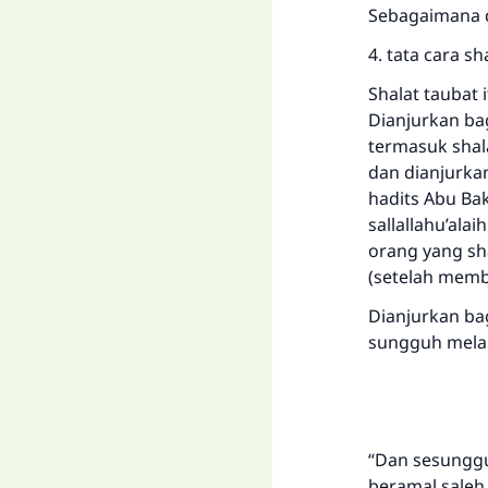
Sebagaimana d
4. tata cara sh
Shalat taubat 
Dianjurkan ba
termasuk shal
dan dianjurka
hadits Abu Bak
sallallahu’ala
orang yang sh
(setelah memba
Dianjurkan bag
sungguh melak
“Dan sesungg
beramal saleh,