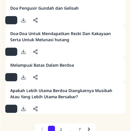
menyelamatkan pernikahan.
Doa Pengusir Gundah dan Gelisah
Bantu kami dalam memberikan jawaban untuk umat
Rasulullah ﷺ bersabda
Doa-Doa Untuk Mendapatkan Rezki Dan Kakayaan
"Siapa yang menunjukkan suatu kebaikan,
Serta Untuk Melunasi hutang
meka dia akan mendapatkan pahala yang
sama dengan orang yang melakukannya"
MUSLIM, 1893
Melampuai Batas Dalam Berdoa
Saham
Apakah Lebih Utama Berdoa Diangkatnya Musibah
Atau Yang Lebih Utama Bersabar?
1
2
...
7