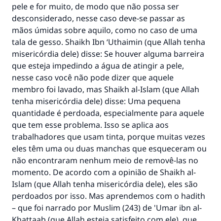
pele e for muito, de modo que não possa ser
desconsiderado, nesse caso deve-se passar as
mãos úmidas sobre aquilo, como no caso de uma
tala de gesso. Shaikh Ibn ‘Uthaimin (que Allah tenha
misericórdia dele) disse: Se houver alguma barreira
que esteja impedindo a água de atingir a pele,
A resposta n° 110845 salvou um
nesse caso você não pode dizer que aquele
casamento.
membro foi lavado, mas Shaikh al-Islam (que Allah
tenha misericórdia dele) disse: Uma pequena
Ajude-nos a responder à Ummah
quantidade é perdoada, especialmente para aquele
que tem esse problema. Isso se aplica aos
O Profeta ﷺ disse,
trabalhadores que usam tinta, porque muitas vezes
"Quem quer que incentive outros a fazer o
eles têm uma ou duas manchas que esqueceram ou
que é bom receberá a mesma recompensa
não encontraram nenhum meio de removê-las no
que aqueles que o fazem."
momento. De acordo com a opinião de Shaikh al-
(MUSLIM, 1893)
Islam (que Allah tenha misericórdia dele), eles são
perdoados por isso. Mas aprendemos com o hadith
– que foi narrado por Muslim (243) de 'Umar ibn al-
CONTRIBUIR
Khattaab (que Allah esteja satisfeito com ele), que