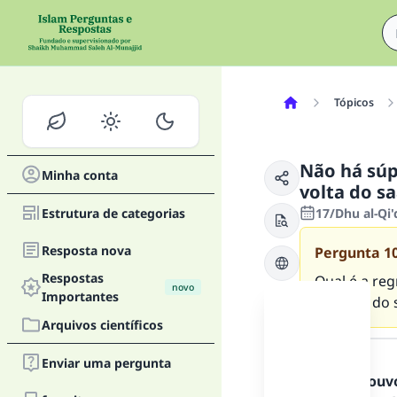
Tópicos
Não há súpl
Minha conta
volta do sa
Estrutura de categorias
17/Dhu al-Qi
Resposta nova
Pergunta
1
Respostas
Qual é a reg
novo
Importantes
ou volta do 
Arquivos científicos
Resposta
Enviar uma pergunta
Todos os louv