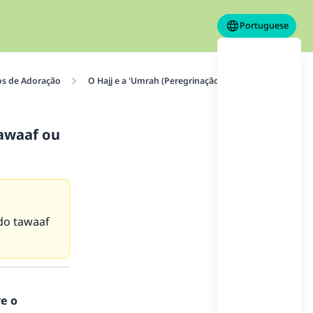
Portuguese
os de Adoração
O Hajj e a 'Umrah (Peregrinação maior e menor)
tawaaf ou
 do tawaaf
re o