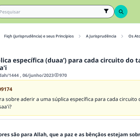
Fiqh (jurisprudência) e seus Princípios
A Jurisprudência
Os At
ica específica (duaa’) para cada circuito do 
a'i
'dah/1444 , 06/junho/2023
970
09174
ra sobre aderir a uma súplica específica para cada circuito
saa'i?
ores são para Allah, que a paz e as bênçãos estejam sob