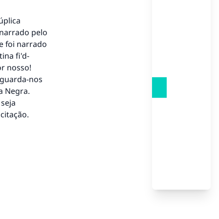
úplica
 narrado pelo
e foi narrado
ina fi'd-
or nosso!
to.
e guarda-nos
a Negra.
 seja
citação.
á a