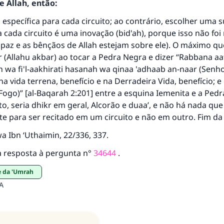
 Allah, então:
 específica para cada circuito; ao contrário, escolher uma s
a cada circuito é uma inovação (bid'ah), porque isso não foi
 paz e as bênçãos de Allah estejam sobre ele). O máximo qu
ir (Allahu akbar) ao tocar a Pedra Negra e dizer “Rabbana aat
 wa fi'l-aakhirati hasanah wa qinaa 'adhaab an-naar (Senh
resposta n° 110845 salvou um casamen
a vida terrena, benefício e na Derradeira Vida, benefício; 
Fogo)” [al-Baqarah 2:201] entre a esquina Iemenita e a Pedr
Ajude-nos a responder à Ummah
o, seria dhikr em geral, Alcorão e duaa’, e não há nada que
e para ser recitado em um circuito e não em outro. Fim da 
O Profeta ﷺ disse,
uem quer que incentive outros a fazer o que é bom receber
 Ibn ‘Uthaimin, 22/336, 337.
mesma recompensa que aqueles que o fazem."
 resposta à pergunta n°
34644
.
(MUSLIM, 1893)
e da 'Umrah
A
CONTRIBUIR