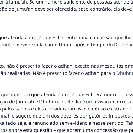
r à Jumu’ah. Se um número suficiente de pessoas atende à
ção de Jumu'ah deve ser oferecida, caso contrário, ela deve
ue atenda à oração de Eid e tenha uma concessão que lhe
Jumu'ah deve rezá-la como Dhuhr após o tempo do Dhuhr ini
, não é prescrito fazer o adhan, exceto nas mesquitas on
ão realizadas. Não é prescrito fazer o adhan para o Dhuhr 
e qualquer um que atenda à oração de Eid terá uma conces
ção de Jumu'ah e Dhuhr naquele dia é uma visão incorreta.
do pelos sábios e eles consideraram isso confuso e estranho
unnah e sugere que um dos deveres obrigatórios impostos p
exaltado seja, é renunciado sem evidência nesse sentido. Tal
atos sobre esta questão – que abrem uma concessão que p