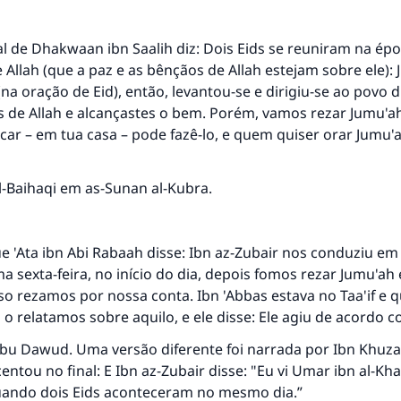
l de Dhakwaan ibn Saalih diz: Dois Eids se reuniram na ép
Allah (que a paz e as bênçãos de Allah estejam sobre ele): 
 (na oração de Eid), então, levantou-se e dirigiu-se ao povo 
 de Allah e alcançastes o bem. Porém, vamos rezar Jumu'ah
car – em tua casa – pode fazê-lo, e quem quiser orar Jumu'
l-Baihaqi em as-Sunan al-Kubra.
resposta n° 110845 salvou um casamen
Ajude-nos a responder à Ummah
e 'Ata ibn Abi Rabaah disse: Ibn az-Zubair nos conduziu e
ma sexta-feira, no início do dia, depois fomos rezar Jumu'ah 
O Profeta ﷺ disse,
uem quer que incentive outros a fazer o que é bom receber
sso rezamos por nossa conta. Ibn 'Abbas estava no Taa'if e
mesma recompensa que aqueles que o fazem."
 relatamos sobre aquilo, e ele disse: Ele agiu de acordo 
(MUSLIM, 1893)
bu Dawud. Uma versão diferente foi narrada por Ibn Khuz
centou no final: E Ibn az-Zubair disse: "Eu vi Umar ibn al-Kh
quando dois Eids aconteceram no mesmo dia.”