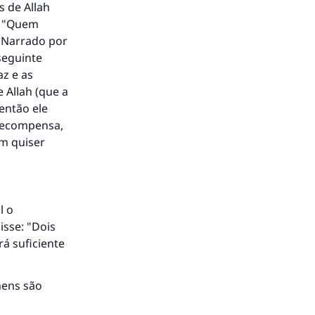
s de Allah
e: "Quem
" Narrado por
seguinte
az e as
e Allah (que a
 então ele
 recompensa,
em quiser
l o
isse: "Dois
rá suficiente
mens são