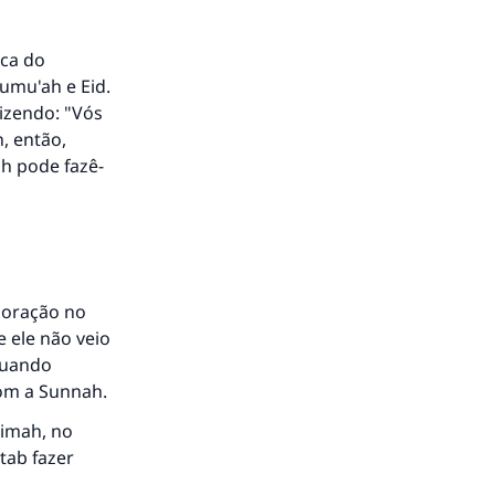
oca do
Jumu'ah e Eid.
dizendo: "Vós
, então,
ah pode fazê-
to.
m oração no
e ele não veio
á a
 quando
com a Sunnah.
aimah, no
atab fazer