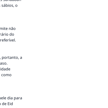
 sábios, o
mite não
rário do
eferível.
 portanto, a
aso.
tidade
ar como
ele dia para
 de Eid