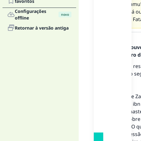
favoritos
vez de Jumu
Configurações
não? E há o
novo
offline
emissão Fata
Retornar à versão antiga
Resposta
Todos os louv
Mensageiro de
No que diz res
incluindo o se
1.
O hadith de Za
Mu'awiyah ibn 
testemunhaste
estejam sobre
Ele disse: “O 
uma concessão 