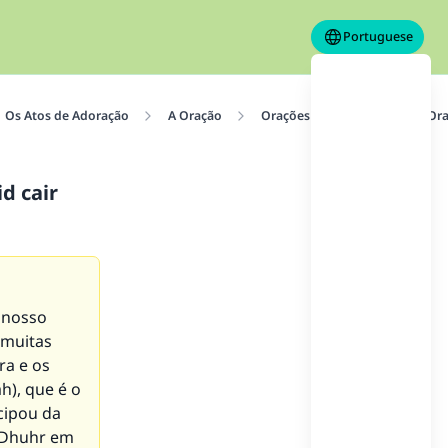
Portuguese
Os Atos de Adoração
A Oração
Orações Ocasionais
A Ora
d cair
 nosso
 muitas
ra e os
ah), que é o
cipou da
o Dhuhr em