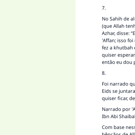
7.
No Sahih de al
(que Allah ten
Azhar, disse: 
'Affan; isso f
fez a khutbah 
quiser esperar
então eu dou p
8.
Foi narrado qu
Eids se juntar
quiser ficar, d
Narrado por '
Ibn Abi Shaiba
Com base ness
bênçãos de Al