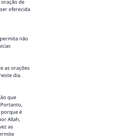
 oração de
 ser oferecida
 permita não
ciar.
de as orações
neste dia.
são que
 Portanto,
, porque é
or Allah,
vez as
ermite