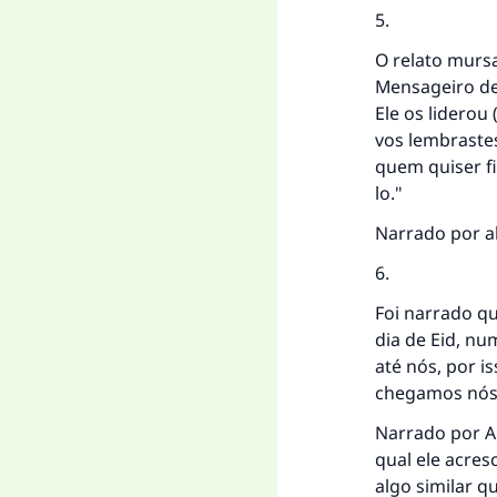
5.
O relato mursa
Mensageiro de 
Ele os liderou
vos lembrastes
quem quiser fi
lo."
Narrado por a
A 
6.
Foi narrado qu
dia de Eid, nu
"Q
até nós, por i
chegamos nós o
Narrado por A
qual ele acres
algo similar 