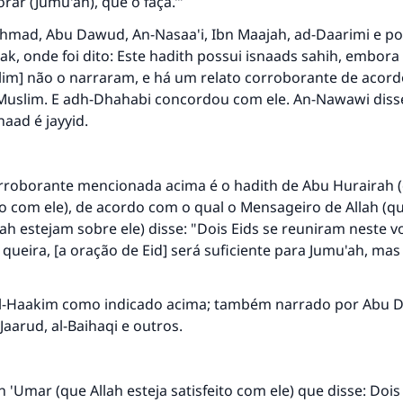
rar (Jumu'ah), que o faça.’”
hmad, Abu Dawud, An-Nasaa'i, Ibn Maajah, ad-Daarimi e po
k, onde foi dito: Este hadith possui isnaads sahih, embora e
lim] não o narraram, e há um relato corroborante de acor
Muslim. E adh-Dhahabi concordou com ele. An-Nawawi disse
naad é jayyid.
orroborante mencionada acima é o hadith de Abu Hurairah (
ito com ele), de acordo com o qual o Mensageiro de Allah (qu
ah estejam sobre ele) disse: "Dois Eids se reuniram neste v
queira, [a oração de Eid] será suficiente para Jumu'ah, mas
l-Haakim como indicado acima; também narrado por Abu 
Jaarud, al-Baihaqi e outros.
n 'Umar (que Allah esteja satisfeito com ele) que disse: Dois