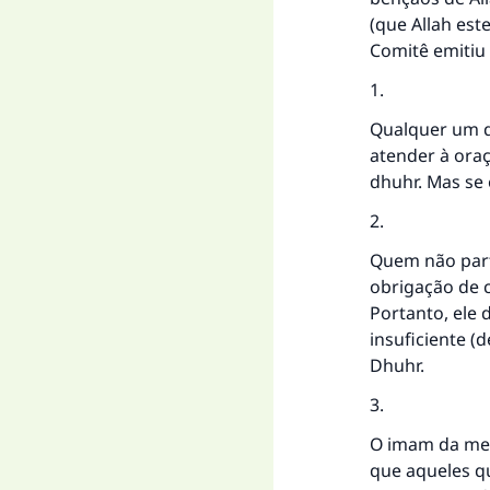
(que Allah est
Comitê emitiu 
1.
Qualquer um q
atender à oraç
dhuhr. Mas se 
2.
Quem não parti
obrigação de 
Portanto, ele 
insuficiente (
Dhuhr.
3.
O imam da mes
que aqueles q