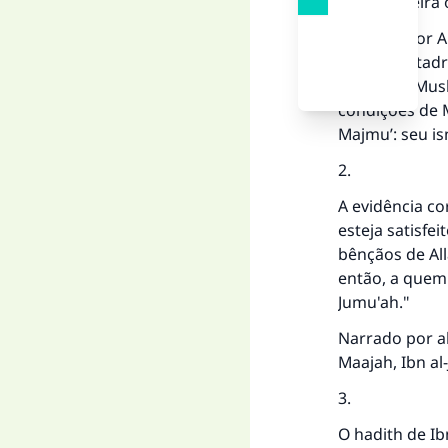
‘Quem queira o
Narrado por A
em al-Mustadra
Bukhari e Mus
condições de 
Majmu’: seu is
2.
A evidência c
esteja satisfe
bênçãos de All
então, a quem 
Jumu'ah."
Narrado por a
Maajah, Ibn al-
3.
O hadith de Ib