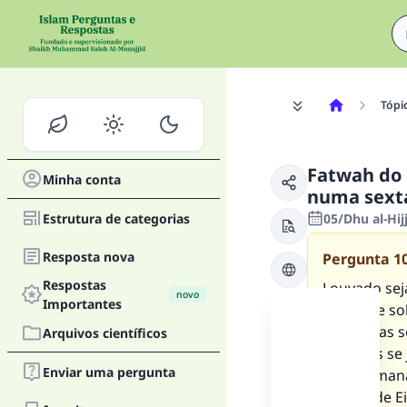
Tópi
Fatwah do 
Minha conta
numa sexta
Estrutura de categorias
05/Dhu al-Hij
Resposta nova
Pergunta
1
Respostas
Louvado sej
novo
Importantes
Profeta e s
perguntas s
Arquivos científicos
dois Eids se 
Enviar uma pergunta
"eid" semana
oração de Ei