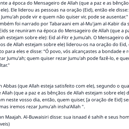
nte a época do Mensageiro de Allah (que a paz e as bênção
ele). Ele liderou as pessoas na oração (Eid), então ele diss
a Jumu'ah pode vir e quem não quiser vir, pode se ausentar.
ambém foi narrado por Tabaraani em al-Mu'jam al-Kabir da 
Eids se reuniram na época do Mensageiro de Allah (que a p
ah estejam sobre ele): Eid al-Fitr e Jumu’ah. O Mensageiro d
os de Allah estejam sobre ele) liderou-os na oração do Eid,
to para eles e disse: “Ó povo, vós alcançastes a bondade e
ar Jumu'ah; quem quiser rezar Jumu'ah pode fazê-lo, e qu
tar."
n Abbas (que Allah esteja satisfeito com ele), segundo o qua
Allah (que a paz e as bênçãos de Allah estejam sobre ele) d
am neste vosso dia, então, quem quiser, [a oração de Eid] se
mas iremos rezar Jumu'ah insha’Allah ".
n Maajah. Al-Buwaisiri disse: sua isnaad é sahih e seus ho
veis)