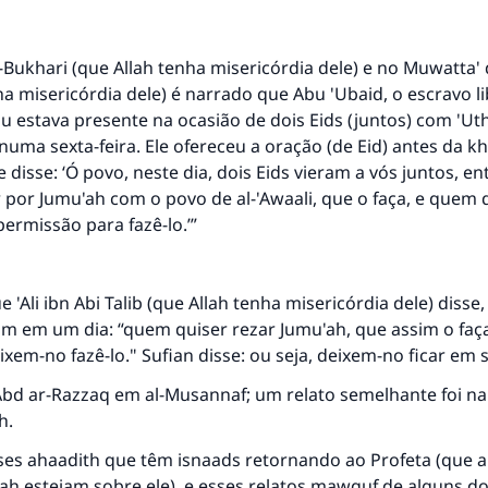
CONTRIBUIR
-Bukhari (que Allah tenha misericórdia dele) e no Muwatta'
ha misericórdia dele) é narrado que Abu 'Ubaid, o escravo l
“Eu estava presente na ocasião de dois Eids (juntos) com 'U
oi numa sexta-feira. Ele ofereceu a oração (de Eid) antes da 
e disse: ‘Ó povo, neste dia, dois Eids vieram a vós juntos, e
 por Jumu'ah com o povo de al-'Awaali, que o faça, e quem q
ermissão para fazê-lo.’”
e 'Ali ibn Abi Talib (que Allah tenha misericórdia dele) diss
am em um dia: “quem quiser rezar Jumu'ah, que assim o faç
eixem-no fazê-lo." Sufian disse: ou seja, deixem-no ficar em 
Abd ar-Razzaq em al-Musannaf; um relato semelhante foi n
h.
es ahaadith que têm isnaads retornando ao Profeta (que a
lah estejam sobre ele), e esses relatos mawquf de alguns 