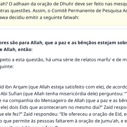
'ah? O adhaan da oração de Dhuhr deve ser feito nas mesq
utras questões. Assim, o Comitê Permanente de Pesquisa A
wa decidiu emitir a seguinte fatwah:
ores são para Allah, que a paz e as bênçãos estejam sob
 Allah, então:
peito a esta questão, há uma série de relatos marfu’ e de 
guinte:
id ibn Arqam (que Allah esteja satisfeito com ele), de acor
Abi Sufian (que Allah tenha misericórdia dele) perguntou: “
 na companhia do Mensageiro de Allah (que a paz e as bên
 ele) dois Eids que aconteceram no mesmo dia?” Zaid respo
que ele fez?” Zaid respondeu: “Ele ofereceu a oração de Eid, 
que permite às pessoas faltarem à oração de Jumu'ah, e el