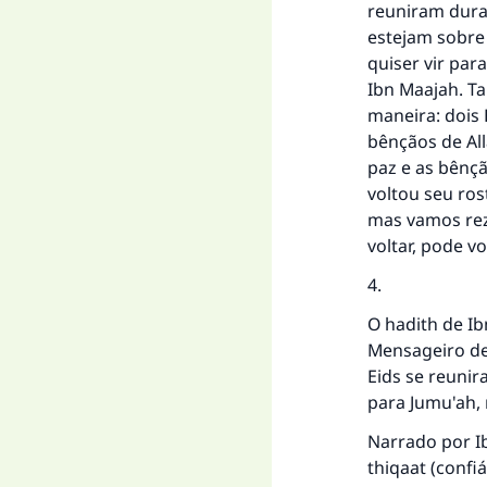
reuniram dura
estejam sobre 
quiser vir par
Ibn Maajah. T
maneira: dois 
bênçãos de All
paz e as bênçã
voltou seu ros
mas vamos rez
voltar, pode vol
4.
O hadith de Ib
Mensageiro de 
Eids se reunir
para Jumu'ah, 
Narrado por Ib
thiqaat (confiá