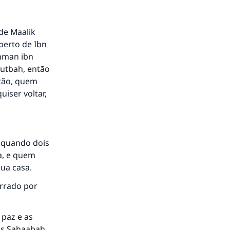
 de Maalik
iberto de Ibn
thman ibn
khutbah, então
ntão, quem
uiser voltar,
e, quando dois
a, e quem
sua casa.
arrado por
 paz e as
dos Sahaabah