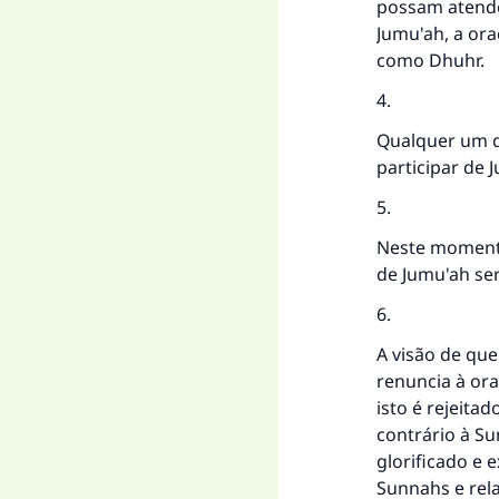
possam atende
Jumu'ah, a ora
como Dhuhr.
4.
Qualquer um q
participar de 
5.
Neste momento
de Jumu'ah ser
6.
A visão de qu
renuncia à ora
isto é rejeita
contrário à S
glorificado e 
Sunnahs e rel