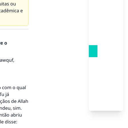
uitas ou
cadêmica e
re o
mawquf,
do com o qual
Tu já
çãos de Allah
ndeu, sim.
então abriu
e disse: