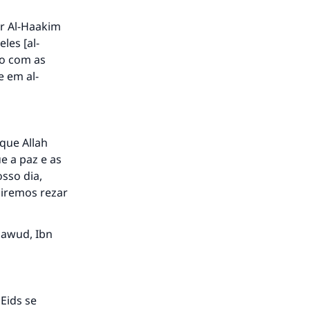
r Al-Haakim
les [al-
do com as
 em al-
que Allah
e a paz e as
osso dia,
 iremos rezar
Dawud, Ibn
 Eids se