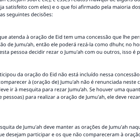
eja satisfeito com eles) e o que foi afirmado pela maioria dos
as seguintes decisões:
ue atenda à oração de Eid tem uma concessão que lhe per
ão de Jumu’ah, então ele poderá rezá-la como dhuhr, no ho
esta pessoa decidir rezar o Jumu'ah com ou outros, isso é pr
cipou da oração do Eid não está incluído nessa concessão,
comparecer à (oração de) Jumu'ah não é renunciada neste c
deve ir à mesquita para rezar Jumu’ah. Se houver uma quan
de pessoas) para realizar a oração de Jumu'ah, ele deve rez
quita de Jumu'ah deve manter as orações de Jumu'ah naqu
ue desejam participar e os que não compareceram à oração