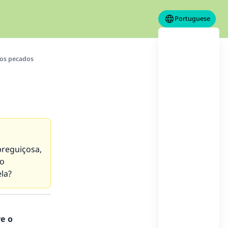
Portuguese
os pecados
preguiçosa,
ão
ela?
re o