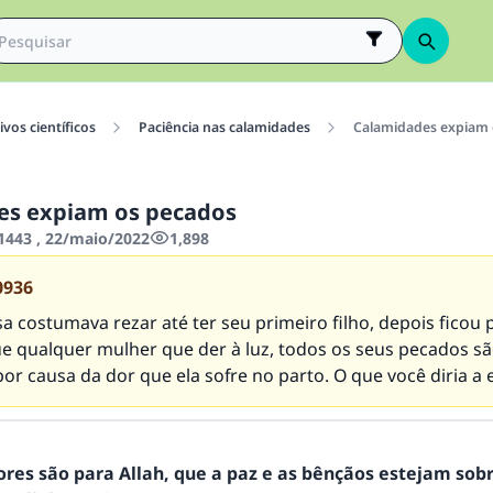
vos científicos
Paciência nas calamidades
Calamidades expiam 
es expiam os pecados
443 , 22/maio/2022
1,898
0936
 costumava rezar até ter seu primeiro filho, depois ficou 
e qualquer mulher que der à luz, todos os seus pecados s
r causa da dor que ela sofre no parto. O que você diria a 
ores são para Allah, que a paz e as bênçãos estejam sob