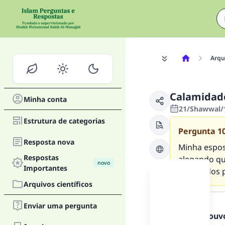
Arqui
Calamidad
Minha conta
21/Shawwal/1
Estrutura de categorias
Pergunta
1
Resposta nova
Minha esposa
Respostas
alegando qu
novo
Importantes
perdoados po
Arquivos científicos
Resposta
Enviar uma pergunta
Todos os louv