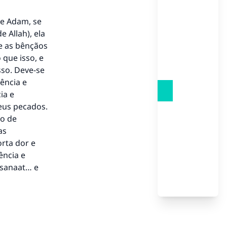
de Adam, se
 Allah), ela
to.
e as bênçãos
 que isso, e
sso. Deve-se
ência e
ia e
á a
eus pecados.
do de
as
rta dor e
ência e
asanaat… e