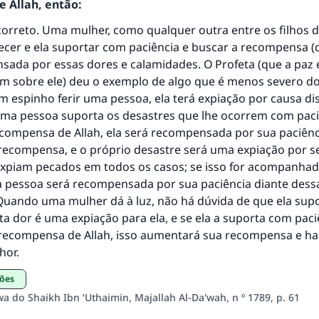
 Allah, então:
correto. Uma mulher, como qualquer outra entre os filhos 
ecer e ela suportar com paciência e buscar a recompensa (de
resposta n° 110845 salvou um casamen
sada por essas dores e calamidades. O Profeta (que a paz 
am sobre ele) deu o exemplo de algo que é menos severo do
Ajude-nos a responder à Ummah
m espinho ferir uma pessoa, ela terá expiação por causa di
uma pessoa suporta os desastres que lhe ocorrem com paci
O Profeta ﷺ disse,
compensa de Allah, ela será recompensada por sua paciênc
uem quer que incentive outros a fazer o que é bom receber
recompensa, e o próprio desastre será uma expiação por s
mesma recompensa que aqueles que o fazem."
xpiam pecados em todos os casos; se isso for acompanha
(MUSLIM, 1893)
a pessoa será recompensada por sua paciência diante dess
Quando uma mulher dá à luz, não há dúvida de que ela supo
ta dor é uma expiação para ela, e se ela a suporta com paci
CONTRIBUIR
recompensa de Allah, isso aumentará sua recompensa e h
hor.
ções
a do Shaikh Ibn ‘Uthaimin, Majallah Al-Da'wah, n º 1789, p. 61