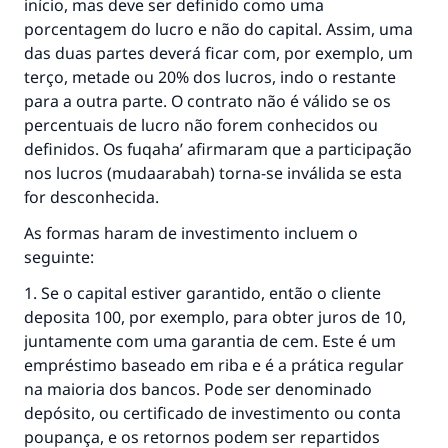
início, mas deve ser definido como uma
porcentagem do lucro e não do capital. Assim, uma
das duas partes deverá ficar com, por exemplo, um
terço, metade ou 20% dos lucros, indo o restante
para a outra parte. O contrato não é válido se os
percentuais de lucro não forem conhecidos ou
definidos. Os fuqaha’ afirmaram que a participação
nos lucros (mudaarabah) torna-se inválida se esta
for desconhecida.
As formas haram de investimento incluem o
seguinte:
A resposta n° 110845 salvou um
1. Se o capital estiver garantido, então o cliente
casamento.
deposita 100, por exemplo, para obter juros de 10,
juntamente com uma garantia de cem. Este é um
Ajude-nos a responder à Ummah
empréstimo baseado em riba e é a prática regular
na maioria dos bancos. Pode ser denominado
O Profeta ﷺ disse,
depósito, ou certificado de investimento ou conta
"Quem quer que incentive outros a fazer o
poupança, e os retornos podem ser repartidos
que é bom receberá a mesma recompensa