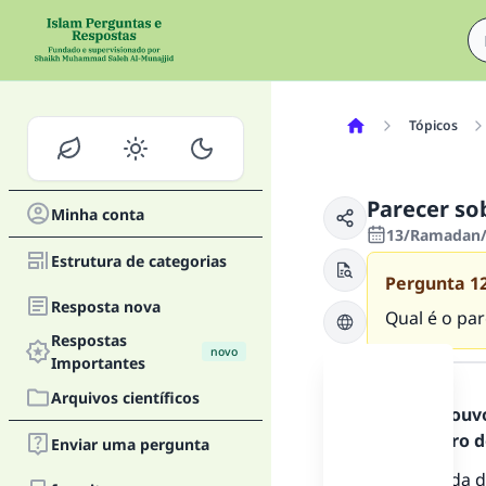
Tópicos
Parecer so
Minha conta
13/Ramadan/
Estrutura de categorias
Pergunta
1
Resposta nova
Qual é o par
Respostas
novo
Resposta
Importantes
Arquivos científicos
Todos os louv
Mensageiro de
Enviar uma pergunta
Não há nada de