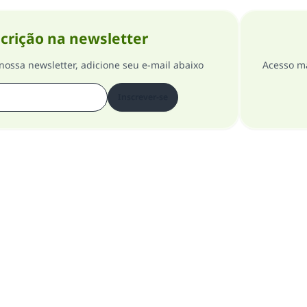
crição na newsletter
nossa newsletter, adicione seu e-mail abaixo
Acesso ma
Inscrever-se
Sobre o Site
Supervisor Geral
Política de Privacidade
odos os direitos reservados para o site Islam Pergunta e Resposta 1997-2025