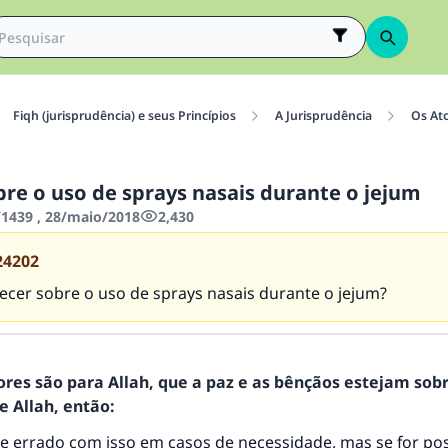
Fiqh (jurisprudência) e seus Princípios
A Jurisprudência
Os At
bre o uso de sprays nasais durante o jejum
1439 , 28/maio/2018
2,430
24202
ecer sobre o uso de sprays nasais durante o jejum?
ores são para Allah, que a paz e as bênçãos estejam sob
 Allah, então:
 errado com isso em casos de necessidade, mas se for poss