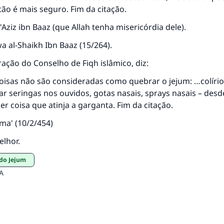
ntão é mais seguro. Fim da citação.
resposta n° 110845 salvou um casamen
'Aziz ibn Baaz (que Allah tenha misericórdia dele).
 al-Shaikh Ibn Baaz (15/264).
Ajude-nos a responder à Ummah
ção do Conselho de Fiqh islâmico, diz:
O Profeta ﷺ disse,
uem quer que incentive outros a fazer o que é bom receber
oisas não são consideradas como quebrar o jejum: …colírio
mesma recompensa que aqueles que o fazem."
ar seringas nos ouvidos, gotas nasais, sprays nasais – desd
er coisa que atinja a garganta. Fim da citação.
(MUSLIM, 1893)
jma' (10/2/454)
elhor.
CONTRIBUIR
 do Jejum
A