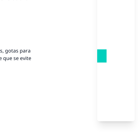
to.
á a
s, gotas para
e que se evite