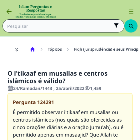
Tópicos
Fiqh (jurisprudência) e seus Princíp
O i'tikaaf em musallas e centros
islâmicos é válido?
24/Ramadan/1443 , 25/abril/2022
1,459
Pergunta
124291
É permitido observar i'tikaaf em musallas ou
centros islâmicos (nos quais são oferecidas as
cinco orações diárias e a oração Jumu'ah), ou é
permitido apenas em masaajid? Que Allah te