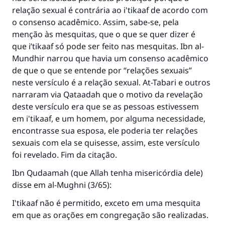
relação sexual é contrária ao i'tikaaf de acordo com
o consenso acadêmico. Assim, sabe-se, pela
menção às mesquitas, que o que se quer dizer é
que i’tikaaf só pode ser feito nas mesquitas. Ibn al-
Mundhir narrou que havia um consenso acadêmico
de que o que se entende por “relações sexuais”
neste versículo é a relação sexual. At-Tabari e outros
narraram via Qataadah que o motivo da revelação
deste versículo era que se as pessoas estivessem
em i'tikaaf, e um homem, por alguma necessidade,
encontrasse sua esposa, ele poderia ter relações
sexuais com ela se quisesse, assim, este versículo
foi revelado. Fim da citação.
Ibn Qudaamah (que Allah tenha misericórdia dele)
disse em al-Mughni (3/65):
A resposta n° 110845 salvou um
I'tikaaf não é permitido, exceto em uma mesquita
casamento.
em que as orações em congregação são realizadas.