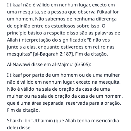
Ajude-nos a responder à Ummah
I'tikaaf não é válido em nenhum lugar, exceto em
uma mesquita, se a pessoa que observa i'tikaaf for
O Profeta ﷺ disse,
um homem. Não sabemos de nenhuma diferença
"Quem quer que incentive outros a fazer o
de opinião entre os estudiosos sobre isso. O
que é bom receberá a mesma recompensa
que aqueles que o fazem."
princípio básico a respeito disso são as palavras de
Allah (interpretação do significado): “E não vos
(MUSLIM, 1893)
junteis a elas, enquanto estiverdes em retiro nas
mesquitas” [al-Baqarah 2:187]. Fim da citação.
Al-Nawawi disse em al-Majmu’ (6/505):
CONTRIBUIR
I'tikaaf por parte de um homem ou de uma mulher
não é válido em nenhum lugar, exceto na mesquita.
Não é válido na sala de oração da casa de uma
mulher ou na sala de oração da casa de um homem,
que é uma área separada, reservada para a oração.
Fim da citação.
Shaikh Ibn ‘Uthaimin (que Allah tenha misericórdia
dele) disse: