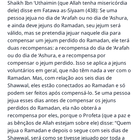
casamento.
Shaikh Ibn ‘Uthaimin (que Allah tenha misericórdia
dele) disse em
Fatawa as-Siyaam
(438): Se uma
Ajude-nos a responder à Ummah
pessoa jejua no dia de ‘Arafah ou no dia de ‘Ashura,
e ainda deve jejuns do Ramadan, seu jejum será
O Profeta ﷺ disse,
válido, mas se pretendia jejuar naquele dia para
"Quem quer que incentive outros a fazer o
que é bom receberá a mesma recompensa
compensar um jejum perdido do Ramadan, ele terá
que aqueles que o fazem."
duas recompensas: a recompensa do dia de ‘Arafah
ou do dia de ‘Ashura, e a recompensa por
(MUSLIM, 1893)
compensar o jejum perdido. Isso se aplica a jejuns
voluntários em geral, que não têm nada a ver com o
Ramadan. Mas, com relação aos seis dias de
CONTRIBUIR
Shawwal, eles estão conectados ao Ramadan e só
podem ser feitos após compensá-lo. Se uma pessoa
jejua esses dias antes de compensar os jejuns
perdidos do Ramadan, ela não obterá a
recompensa por eles, porque o Profeta (que a paz e
as bênçãos de Allah estejam sobre ele) disse: “Quem
jejua o Ramadan e depois o segue com seis dias de
Shawwal, será como se tivesse jejuado por toda a