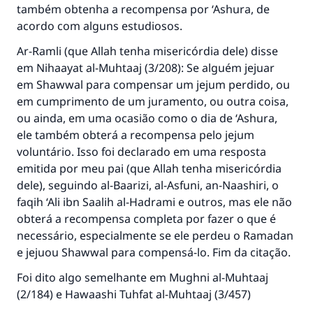
também obtenha a recompensa por ‘Ashura, de
acordo com alguns estudiosos.
Ar-Ramli (que Allah tenha misericórdia dele) disse
em
Nihaayat al-Muhtaaj
(3/208): Se alguém jejuar
em Shawwal para compensar um jejum perdido, ou
em cumprimento de um juramento, ou outra coisa,
ou ainda, em uma ocasião como o dia de ‘Ashura,
ele também obterá a recompensa pelo jejum
voluntário. Isso foi declarado em uma resposta
emitida por meu pai (que Allah tenha misericórdia
dele), seguindo al-Baarizi, al-Asfuni, an-Naashiri, o
faqih ‘Ali ibn Saalih al-Hadrami e outros, mas ele não
obterá a recompensa completa por fazer o que é
necessário, especialmente se ele perdeu o Ramadan
e jejuou Shawwal para compensá-lo. Fim da citação.
Foi dito algo semelhante em
Mughni al-Muhtaaj
A resposta n° 110845 salvou um
(2/184) e
Hawaashi Tuhfat al-Muhtaaj
(3/457)