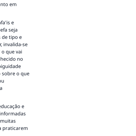
anto em
á a
fa'is e
efa seja
 de tipo e
 invalida-se
 o que vai
nhecido no
biguidade
o sobre o que
ou
ga
 educação e
 informadas
 muitas
a praticarem