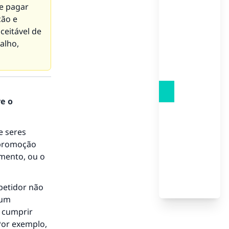
e pagar
ão e
ceitável de
alho,
re o
e seres
a promoção
amento, ou o
petidor não
to.
 um
r cumprir
Por exemplo,