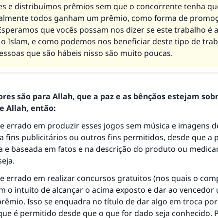
es e distribuímos prêmios sem que o concorrente tenha qu
almente todos ganham um prêmio, como forma de promoç
Esperamos que vocês possam nos dizer se este trabalho é a
o Islam, e como podemos nos beneficiar deste tipo de trab
essoas que são hábeis nisso são muito poucas.
ores são para Allah, que a paz e as bênçãos estejam sob
 Allah, então:
e errado em produzir esses jogos sem música e imagens d
 fins publicitários ou outros fins permitidos, desde que 
ra e baseada em fatos e na descrição do produto ou medic
eja.
e errado em realizar concursos gratuitos (nos quais o com
resposta n° 110845 salvou um casamen
m o intuito de alcançar o acima exposto e dar ao vencedor
rêmio. Isso se enquadra no título de dar algo em troca po
Ajude-nos a responder à Ummah
que é permitido desde que o que for dado seja conhecido. 