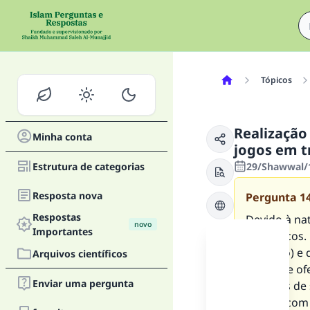
Tópicos
Realização
Minha conta
jogos em t
Estrutura de categorias
29/Shawwal/1
Resposta nova
Pergunta
1
Respostas
Devido à na
novo
Importantes
específicos.
exemplo) e 
Arquivos científicos
o que ele o
Enviar uma pergunta
imagens de 
acordo com 