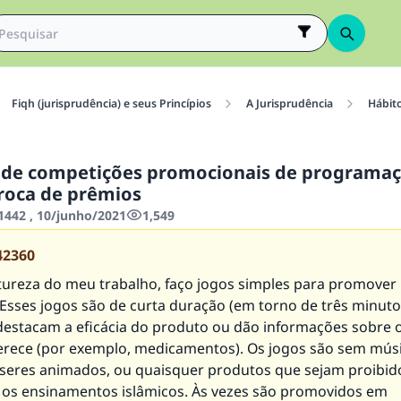
Fiqh (jurisprudência) e seus Princípios
A Jurisprudência
Hábit
 de competições promocionais de programa
roca de prêmios
442 , 10/junho/2021
1,549
42360
tureza do meu trabalho, faço jogos simples para promover
 Esses jogos são de curta duração (em torno de três minuto
destacam a eficácia do produto ou dão informações sobre 
ferece (por exemplo, medicamentos). Os jogos são sem mús
seres animados, ou quaisquer produtos que sejam proibid
os ensinamentos islâmicos. Às vezes são promovidos em