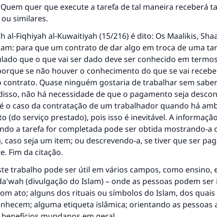
O Profeta ﷺ disse,
: Quem quer que execute a tarefa de tal maneira receberá t
uem quer que incentive outros a fazer o que é bom receber
 ou similares.
mesma recompensa que aqueles que o fazem."
 al-Fiqhiyah al-Kuwaitiyah (15/216) é dito: Os Maalikis, Shaa
(MUSLIM, 1893)
mam: para que um contrato de dar algo em troca de uma tar
pulado que o que vai ser dado deve ser conhecido em termos
orque se não houver o conhecimento do que se vai receber,
CONTRIBUIR
o contrato. Quase ninguém gostaria de trabalhar sem saber
 disso, não há necessidade de que o pagamento seja desco
 é o caso da contratação de um trabalhador quando há am
o (do serviço prestado), pois isso é inevitável. A informaçã
ndo a tarefa for completada pode ser obtida mostrando-a 
 caso seja um item; ou descrevendo-a, se tiver que ser pa
. Fim da citação.
ste trabalho pode ser útil em vários campos, como ensino,
 da'wah (divulgação do Islam) – onde as pessoas podem ser
m ato; alguns dos rituais ou símbolos do Islam, dos quais
nhecem; alguma etiqueta islâmica; orientando as pessoas 
 benefícios mundanos em geral.