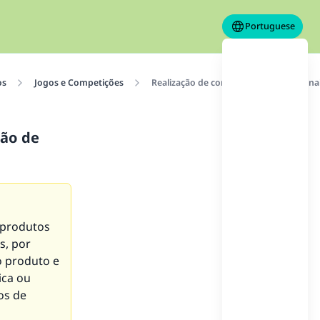
Portuguese
os
Jogos e Competições
Realização de competições promociona
ção de
 produtos
s, por
o produto e
ica ou
os de