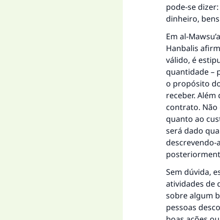
pode-se dizer
"Q
dinheiro, bens
Em al-Mawsu’ah
Hanbalis afir
válido, é esti
quantidade – p
o propósito d
receber. Além
contrato. Não
quanto ao cust
será dado qua
descrevendo-a,
posteriormente
Sem dúvida, e
atividades de
sobre algum bo
pessoas desco
boas ações ou