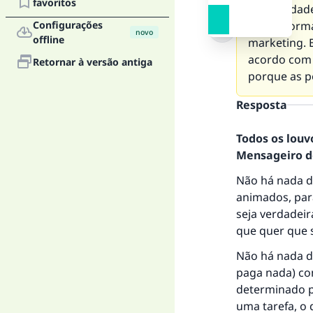
favoritos
universidad
Configurações
nada. Norm
novo
offline
marketing. 
acordo com 
Retornar à versão antiga
porque as p
Resposta
Todos os louv
Mensageiro de
Não há nada d
animados, para
seja verdadei
que quer que s
Não há nada d
A 
paga nada) co
determinado p
uma tarefa, o 