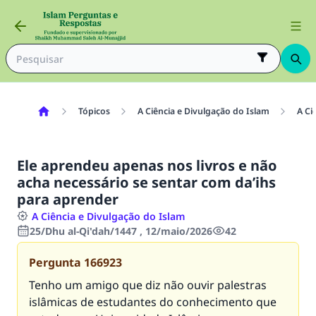
Tópicos
A Ciência e Divulgação do Islam
A Ci
Ele aprendeu apenas nos livros e não
acha necessário se sentar com da’ihs
para aprender
A Ciência e Divulgação do Islam
25/Dhu al-Qi'dah/1447 , 12/maio/2026
42
Pergunta
166923
Tenho um amigo que diz não ouvir palestras
islâmicas de estudantes do conhecimento que