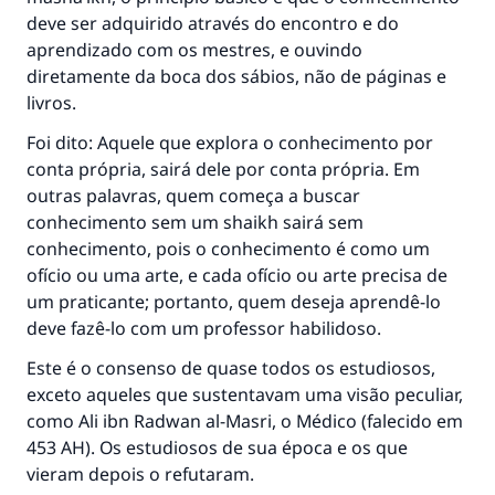
deve ser adquirido através do encontro e do
aprendizado com os mestres, e ouvindo
A resposta n° 110845 salvou um
diretamente da boca dos sábios, não de páginas e
livros.
casamento.
Foi dito: Aquele que explora o conhecimento por
Ajude-nos a responder à Ummah
conta própria, sairá dele por conta própria. Em
outras palavras, quem começa a buscar
O Profeta ﷺ disse,
conhecimento sem um shaikh sairá sem
"Quem quer que incentive outros a fazer o
conhecimento, pois o conhecimento é como um
que é bom receberá a mesma recompensa
ofício ou uma arte, e cada ofício ou arte precisa de
que aqueles que o fazem."
um praticante; portanto, quem deseja aprendê-lo
(MUSLIM, 1893)
deve fazê-lo com um professor habilidoso.
Este é o consenso de quase todos os estudiosos,
exceto aqueles que sustentavam uma visão peculiar,
CONTRIBUIR
como Ali ibn Radwan al-Masri, o Médico (falecido em
453 AH). Os estudiosos de sua época e os que
vieram depois o refutaram.