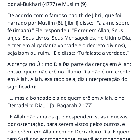
por al-Bukhari (4777) e Muslim (9).
De acordo com o famoso hadith de Jibril, que foi
narrado por Muslim (8), [Jibril] disse: “Fala-me sobre
fé (imaan).” Ele respondeu: "É crer em Allah, Seus
anjos, Seus Livros, Seus Mensageiros, no Último Dia,
e crer em al-qadar (a vontade e o decreto divinos),
seja bom ou ruim." Ele disse: “Tu falaste a verdade.”
A crença no Último Dia faz parte da crença em Allah;
então, quem não crê no Último Dia não é um crente
em Allah. Allah, exaltado seja, diz (interpretação do
significado):
"... mas a bondade é a de quem crê em Allah, e no
Derradeiro Dia..." [al-Baqarah 2:177]
"E Allah não ama os que despendem suas riquezas,
por ostentação, para serem vistos pelos outros, e
não crêem em Allah nem no Derradeiro Dia. E quem
tem Satã por acompanhante, que vil acompanhante