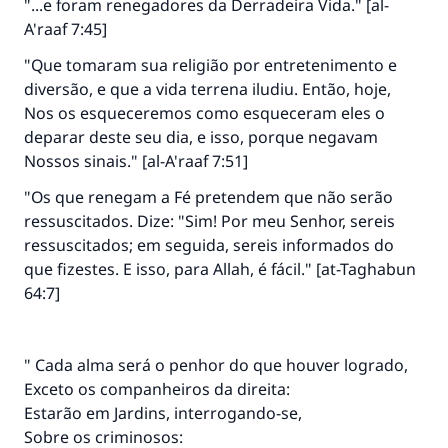
"...e foram renegadores da Derradeira Vida." [al-
A'raaf 7:45]
"Que tomaram sua religião por entretenimento e
diversão, e que a vida terrena iludiu. Então, hoje,
Nos os esqueceremos como esqueceram eles o
deparar deste seu dia, e isso, porque negavam
Nossos sinais." [al-A'raaf 7:51]
"Os que renegam a Fé pretendem que não serão
ressuscitados. Dize: "Sim! Por meu Senhor, sereis
ressuscitados; em seguida, sereis informados do
que fizestes. E isso, para Allah, é fácil." [at-Taghabun
64:7]
A resposta n° 110845 salvou um
" Cada alma será o penhor do que houver logrado,
casamento.
Exceto os companheiros da direita:
Estarão em Jardins, interrogando-se,
Ajude-nos a responder à Ummah
Sobre os criminosos: