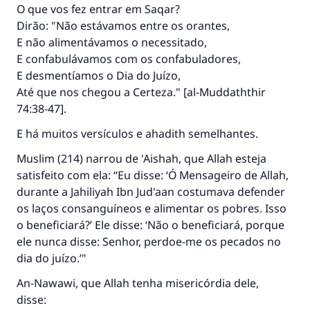
O Profeta ﷺ disse,
O que vos fez entrar em Saqar?
"Quem quer que incentive outros a fazer o
Dirão: "Não estávamos entre os orantes,
que é bom receberá a mesma recompensa
E não alimentávamos o necessitado,
que aqueles que o fazem."
E confabulávamos com os confabuladores,
(MUSLIM, 1893)
E desmentíamos o Dia do Juízo,
Até que nos chegou a Certeza." [al-Muddaththir
74:38-47].
CONTRIBUIR
E há muitos versículos e ahadith semelhantes.
Muslim (214) narrou de 'Aishah, que Allah esteja
satisfeito com ela: “Eu disse: ‘Ó Mensageiro de Allah,
durante a Jahiliyah Ibn Jud'aan costumava defender
os laços consanguíneos e alimentar os pobres. Isso
o beneficiará?’ Ele disse: ‘Não o beneficiará, porque
ele nunca disse: Senhor, perdoe-me os pecados no
dia do juízo.’"
An-Nawawi, que Allah tenha misericórdia dele,
disse: