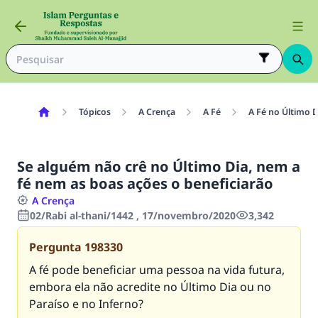
Tópicos
A Crença
A Fé
A Fé no Último D
Se alguém não crê no Último Dia, nem a
fé nem as boas ações o beneficiarão
A Crença
02/Rabi al-thani/1442 , 17/novembro/2020
3,342
Pergunta
198330
A fé pode beneficiar uma pessoa na vida futura,
embora ela não acredite no Último Dia ou no
Paraíso e no Inferno?