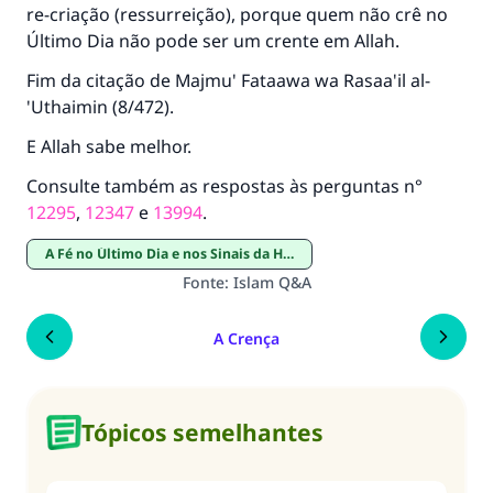
re-criação (ressurreição), porque quem não crê no
Último Dia não pode ser um crente em Allah.
Fim da citação de Majmu' Fataawa wa Rasaa'il al-
'Uthaimin (8/472).
E Allah sabe melhor.
Consulte também as respostas às perguntas n°
12295
,
12347
e
13994
.
A Fé no Último Dia e nos Sinais da Hora
Fonte
:
Islam Q&A
A Crença
Tópicos semelhantes