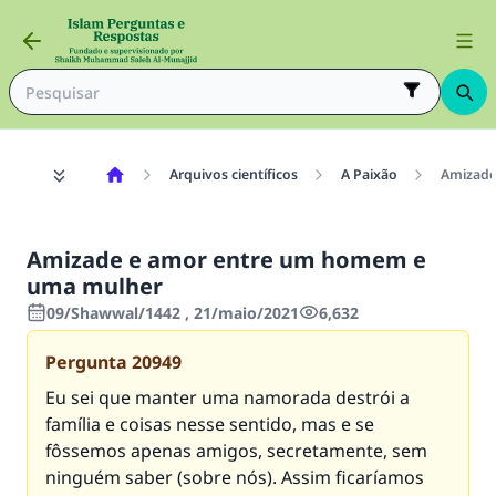
Arquivos científicos
A Paixão
Amizade
Amizade e amor entre um homem e
uma mulher
09/Shawwal/1442 , 21/maio/2021
6,632
Pergunta
20949
Eu sei que manter uma namorada destrói a
família e coisas nesse sentido, mas e se
fôssemos apenas amigos, secretamente, sem
ninguém saber (sobre nós). Assim ficaríamos