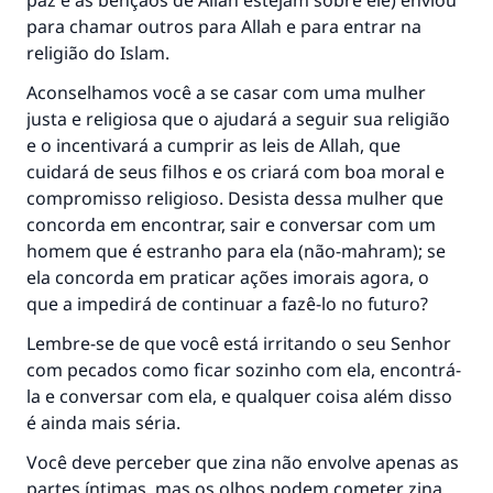
paz e as bênçãos de Allah estejam sobre ele) enviou
para chamar outros para Allah e para entrar na
religião do Islam.
Aconselhamos você a se casar com uma mulher
justa e religiosa que o ajudará a seguir sua religião
e o incentivará a cumprir as leis de Allah, que
A resposta n° 110845 salvou um
cuidará de seus filhos e os criará com boa moral e
casamento.
compromisso religioso. Desista dessa mulher que
concorda em encontrar, sair e conversar com um
Ajude-nos a responder à Ummah
homem que é estranho para ela (não-mahram); se
ela concorda em praticar ações imorais agora, o
O Profeta ﷺ disse,
que a impedirá de continuar a fazê-lo no futuro?
"Quem quer que incentive outros a fazer o
que é bom receberá a mesma recompensa
Lembre-se de que você está irritando o seu Senhor
que aqueles que o fazem."
com pecados como ficar sozinho com ela, encontrá-
la e conversar com ela, e qualquer coisa além disso
(MUSLIM, 1893)
é ainda mais séria.
Você deve perceber que zina não envolve apenas as
CONTRIBUIR
partes íntimas, mas os olhos podem cometer zina,