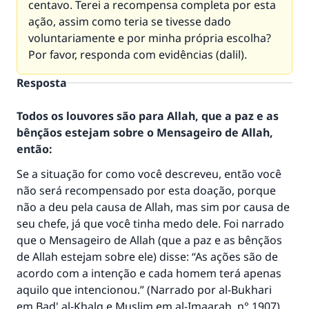
centavo. Terei a recompensa completa por esta
ação, assim como teria se tivesse dado
voluntariamente e por minha própria escolha?
Por favor, responda com evidências (dalil).
Resposta
Todos os louvores são para Allah, que a paz e as
bênçãos estejam sobre o Mensageiro de Allah,
então:
Se a situação for como você descreveu, então você
A resposta n° 110845 salvou um
não será recompensado por esta doação, porque
casamento.
não a deu pela causa de Allah, mas sim por causa de
seu chefe, já que você tinha medo dele. Foi narrado
Ajude-nos a responder à Ummah
que o Mensageiro de Allah (que a paz e as bênçãos
de Allah estejam sobre ele) disse: “As ações são de
O Profeta ﷺ disse,
acordo com a intenção e cada homem terá apenas
"Quem quer que incentive outros a fazer o
aquilo que intencionou.” (Narrado por al-Bukhari
que é bom receberá a mesma recompensa
que aqueles que o fazem."
em Bad' al-Khalq e Muslim em al-Imaarah, n° 1907).