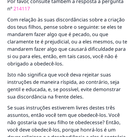
Por favor, consulte também a resposta à pergunta
que é bom receberá a mesma recompensa
nº
214117
que aqueles que o fazem."
Com relação às suas discordâncias sobre a criação
(MUSLIM, 1893)
dos teus filhos, pense sobre o seguinte: se eles te
mandarem fazer algo que é pecado, ou que
claramente te é prejudicial, ou a eles mesmos, ou te
CONTRIBUIR
mandarem fazer algo que causará dificuldade para
si ou para eles, então, em tais casos, você não é
obrigado a obedecê-los.
Isto não significa que você deva rejeitar suas
instruções de maneira ríspida, ao contrário, seja
gentil e educada, e, se possível, evite demonstrar
sua discordância na frente deles.
Se suas instruções estiverem livres destes três
assuntos, então você tem que obedecê-los. Você
não gostaria que seu filho te obedecesse? Então,
você deve obedecê-los, porque honrá-los é um