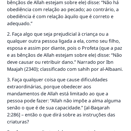
bênçãos de Allah estejam sobre ele) disse: “Não há
obediência com relação ao pecado; ao contrário, a
obediência é com relação àquilo que é correto e
adequado.”
2. Faça algo que seja prejudicial à criança ou a
qualquer outra pessoa ligada a ela, como seu filho,
esposa e assim por diante, pois o Profeta (que a paz
e as bênçãos de Allah estejam sobre ele) disse: “Não
deve causar ou retribuir dano.” Narrado por Ibn
Maajah (2340); classificado com sahih por al-Albaani.
3. Faça qualquer coisa que cause dificuldades
extraordinárias, porque obedecer aos
A resposta n° 110845 salvou um
mandamentos de Allah está limitado ao que a
casamento.
pessoa pode fazer: “Allah não impõe a alma alguma
senão o que é de sua capacidade.” [al-Baqarah
Ajude-nos a responder à Ummah
2:286] – então o que dirá sobre as instruções das
criaturas?
O Profeta ﷺ disse,
"Quem quer que incentive outros a fazer o