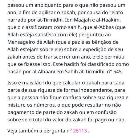
passou um ano quanto para o que não passou um
O Profeta ﷺ disse,
ano, a fim de agilizar o zakah, por causa do relato
"Quem quer que incentive outros a fazer o
que é bom receberá a mesma recompensa
narrado por at-Tirmidhi, Ibn Maajah e al-Haakim,
que aqueles que o fazem."
que o classificaram como sahih, que al-’Abbas (que
Allah esteja satisfeito com ele) perguntou ao
(MUSLIM, 1893)
Mensageiro de Allah (que a paz e as bênçãos de
Allah estejam sobre ele) sobre a expedição de seu
zakah antes de transcorrer um ano, e ele permitiu
CONTRIBUIR
que se fizesse isso. Este hadith foi classificado como
hasan por al-Albaani em Sahih at-Tirmidhi, n° 545.
Isso é mais fácil do que calcular o zakah para cada
parte de sua riqueza de forma independente, para
que a pessoa não fique confusa sobre sua riqueza e
misture os números, o que pode resultar no não
pagamento de parte do zakah ou em confusão
sobre se o total do valor do zakah foi pago ou não.
Veja também a pergunta n°
26113
.