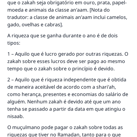
que o zakah seja obrigatório em ouro, prata, papel-
moeda e animais da classe an'aam. [Nota do
tradutor: a classe de animais an'aam inclui camelos,
gado, ovelhas e cabras].
A riqueza que se ganha durante o ano é de dois
tipos:
1 – Aquilo que é lucro gerado por outras riquezas. O
zakah sobre esses lucros deve ser pago ao mesmo
tempo que o zakah sobre o princípio é devido.
2 – Aquilo que é riqueza independente que é obtida
de maneira aceitável de acordo com a shari'ah,
como herança, presentes e economias do salário de
alguém. Nenhum zakah é devido até que um ano
A resposta n° 110845 salvou um
tenha se passado a partir da data em que atingiu o
nisaab.
casamento.
O muçulmano pode pagar o zakah sobre todas as
Ajude-nos a responder à Ummah
riquezas que tiver no Ramadan, tanto para o que