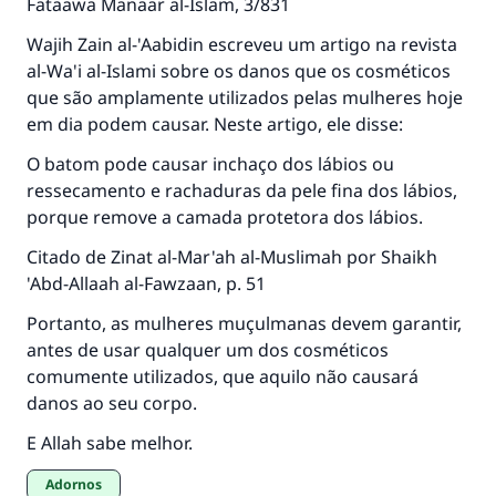
Fataawa Manaar al-Islam, 3/831
Wajih Zain al-'Aabidin escreveu um artigo na revista
al-Wa'i al-Islami sobre os danos que os cosméticos
CONTRIBUIR
que são amplamente utilizados pelas mulheres hoje
em dia podem causar. Neste artigo, ele disse:
O batom pode causar inchaço dos lábios ou
ressecamento e rachaduras da pele fina dos lábios,
porque remove a camada protetora dos lábios.
Citado de Zinat al-Mar'ah al-Muslimah por Shaikh
'Abd-Allaah al-Fawzaan, p. 51
Portanto, as mulheres muçulmanas devem garantir,
antes de usar qualquer um dos cosméticos
comumente utilizados, que aquilo não causará
danos ao seu corpo.
E Allah sabe melhor.
Adornos