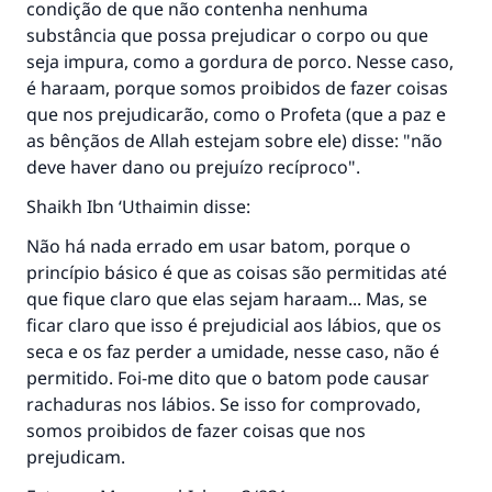
condição de que não contenha nenhuma
substância que possa prejudicar o corpo ou que
seja impura, como a gordura de porco. Nesse caso,
é haraam, porque somos proibidos de fazer coisas
que nos prejudicarão, como o Profeta (que a paz e
as bênçãos de Allah estejam sobre ele) disse: "não
deve haver dano ou prejuízo recíproco".
Shaikh Ibn ‘Uthaimin disse:
Não há nada errado em usar batom, porque o
A resposta n° 110845 salvou um
princípio básico é que as coisas são permitidas até
casamento.
que fique claro que elas sejam haraam... Mas, se
ficar claro que isso é prejudicial aos lábios, que os
Ajude-nos a responder à Ummah
seca e os faz perder a umidade, nesse caso, não é
O Profeta ﷺ disse,
permitido. Foi-me dito que o batom pode causar
"Quem quer que incentive outros a fazer o
rachaduras nos lábios. Se isso for comprovado,
que é bom receberá a mesma recompensa
somos proibidos de fazer coisas que nos
que aqueles que o fazem."
prejudicam.
(MUSLIM, 1893)