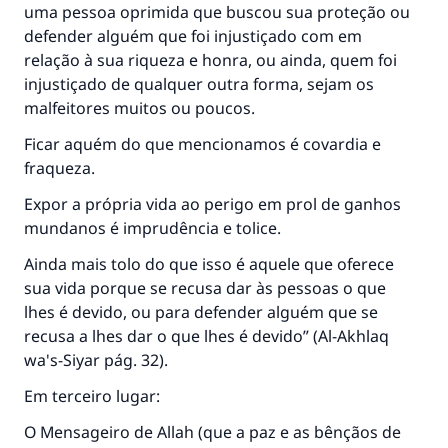
uma pessoa oprimida que buscou sua proteção ou
defender alguém que foi injustiçado com em
relação à sua riqueza e honra, ou ainda, quem foi
injustiçado de qualquer outra forma, sejam os
malfeitores muitos ou poucos.
Ficar aquém do que mencionamos é covardia e
fraqueza.
A resposta n° 110845 salvou um
Expor a própria vida ao perigo em prol de ganhos
casamento.
mundanos é imprudência e tolice.
Ainda mais tolo do que isso é aquele que oferece
Ajude-nos a responder à Ummah
sua vida porque se recusa dar às pessoas o que
O Profeta ﷺ disse,
lhes é devido, ou para defender alguém que se
"Quem quer que incentive outros a fazer o
recusa a lhes dar o que lhes é devido” (Al-Akhlaq
que é bom receberá a mesma recompensa
wa's-Siyar pág. 32).
que aqueles que o fazem."
Em terceiro lugar:
(MUSLIM, 1893)
O Mensageiro de Allah (que a paz e as bênçãos de