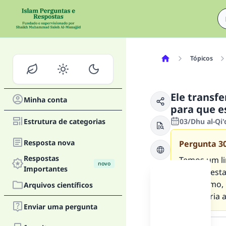
Tópicos
Ele transfe
Minha conta
para que e
Estrutura de categorias
03/Dhu al-Qi
Resposta nova
Pergunta
3
Respostas
Temos um lim
novo
Importantes
dia. Por est
meu primo, 
Arquivos científicos
eu pagaria a
Enviar uma pergunta
Resposta