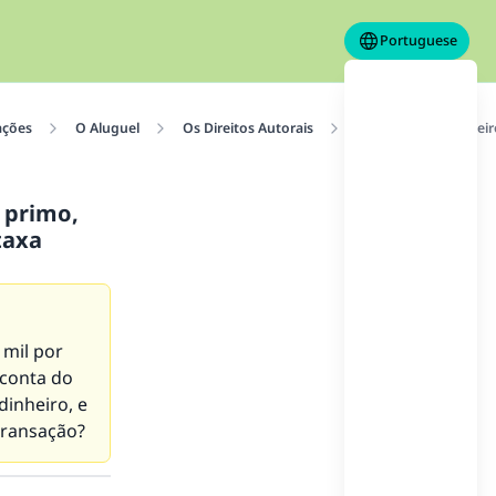
Portuguese
ações
O Aluguel
Os Direitos Autorais
Ele transferiu dinhei
u primo,
taxa
 mil por
 conta do
dinheiro, e
transação?