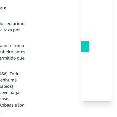
re o
do seu primo,
ma taxa por
to.
o banco – uma
dinheiro antes
permitido que
á a
436): Todo
 nenhuma
sábios]
 deve pagar
base,
‘Abbaas e Ibn
.