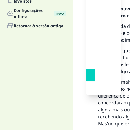
favoritos
Todos os louv
Configurações
novo
Mensageiro de
offline
Retornar à versão antiga
Não há nada de
para que ele p
esse procedim
A 
O dinheiro que
ação permitida
de ser transfe
ele tome algo 
"Q
Ibn Qudaamah (
empréstimo no
diferença de o
concordaram p
algo a mais ou
recebendo algo
Mas‘ud que pr