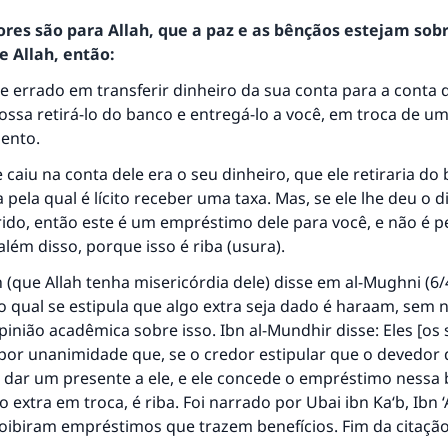
ores são para Allah, que a paz e as bênçãos estejam sob
 Allah, então:
 errado em transferir dinheiro da sua conta para a conta 
ossa retirá-lo do banco e entregá-lo a você, em troca de u
ento.
resposta n° 110845 salvou um casamen
 caiu na conta dele era o seu dinheiro, que ele retiraria d
 pela qual é lícito receber uma taxa. Mas, se ele lhe deu o 
Ajude-nos a responder à Ummah
rido, então este é um empréstimo dele para você, e não é 
além disso, porque isso é riba (usura).
O Profeta ﷺ disse,
uem quer que incentive outros a fazer o que é bom receber
que Allah tenha misericórdia dele) disse em al-Mughni (6/
mesma recompensa que aqueles que o fazem."
 qual se estipula que algo extra seja dado é haraam, sem
pinião acadêmica sobre isso. Ibn al-Mundhir disse: Eles [os 
(MUSLIM, 1893)
or unanimidade que, se o credor estipular que o devedor
 dar um presente a ele, e ele concede o empréstimo nessa 
 extra em troca, é riba. Foi narrado por Ubai ibn Ka‘b, Ibn 
CONTRIBUIR
oibiram empréstimos que trazem benefícios. Fim da citação