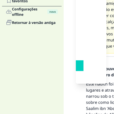
favoritos
de seus amig
Configurações
Essa visão e
novo
offline
Se estiver c
tabaco, cal
Retornar à versão antiga
mulheres, me
“Auxiliai-vo
auxilieis m
Espero que v
Resposta
Todos os louv
Mensageiro de
Este hadith fo
lugares e atra
narrou sob o tí
A 
sobre como li
Saalim ibn 'Ab