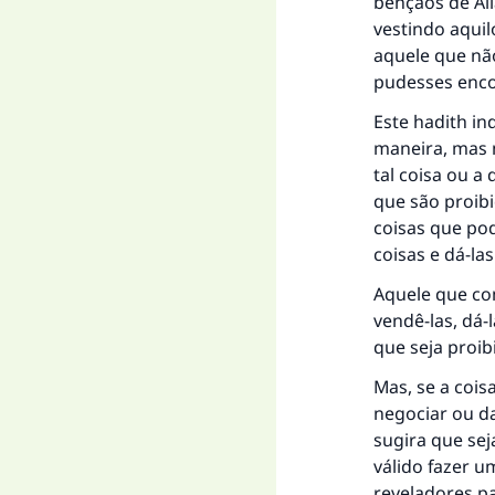
bênçãos de All
vestindo aquil
aquele que não
"Q
pudesses encon
Este hadith i
maneira, mas n
tal coisa ou 
que são proibi
coisas que pod
coisas e dá-las
Aquele que co
vendê-las, dá-
que seja proib
Mas, se a cois
negociar ou d
sugira que se
válido fazer u
reveladores p