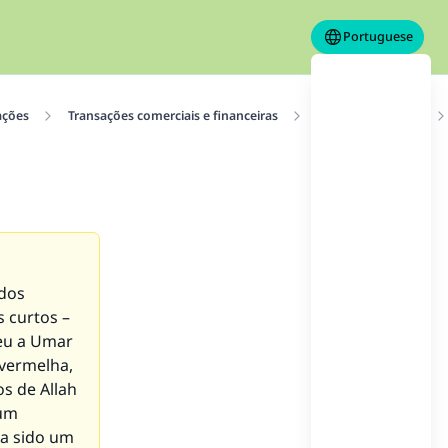
Portuguese
ações
Transações comerciais e financeiras
Transações ilícitas
idos
 curtos –
deu a Umar
 vermelha,
s de Allah
 um
ha sido um