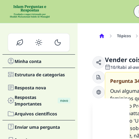
Tópicos
Vender coi
Minha conta
10/Rabi al-a
Estrutura de categorias
Pergunta
3
Resposta nova
Ouvi alguma
Respostas
femininos q
novo
Importantes
porque o Pr
ibn al-Khatt
Arquivos científicos
e quando 'Um
Enviar uma pergunta
estejam sobr
presente, n