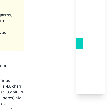
garros,
nto
 vos
re o
vários
, al-Bukhari
ssa' (Capítulo
to.
lheres), via
 e as