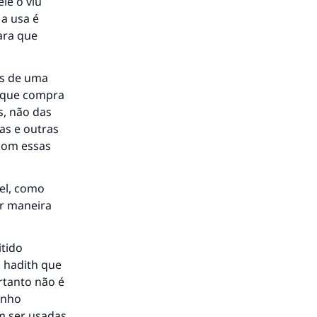
le o viu
 a usa é
ara que
á a
as de uma
e que compra
s, não das
as e outras
 com essas
vel, como
er maneira
itido
o hadith que
rtanto não é
anho
m ser usadas