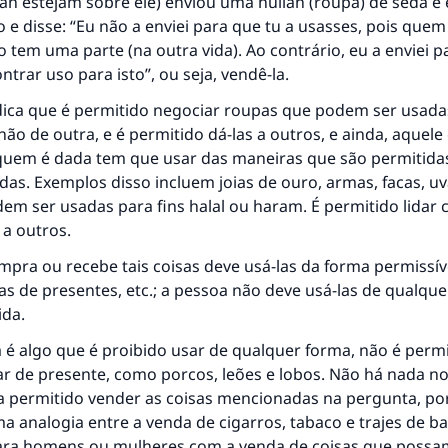
ah estejam sobre ele) enviou uma hullah (roupa) de seda e e
o e disse: “Eu não a enviei para que tu a usasses, pois quem
O Profeta ﷺ disse,
 tem uma parte (na outra vida). Ao contrário, eu a enviei p
uem quer que incentive outros a fazer o que é bom receber
trar uso para isto”, ou seja, vendê-la.
mesma recompensa que aqueles que o fazem."
ndica que é permitido negociar roupas que podem ser usad
(MUSLIM, 1893)
ão de outra, e é permitido dá-las a outros, e ainda, aquel
a quem é dada tem que usar das maneiras que são permitida
das. Exemplos disso incluem joias de ouro, armas, facas, uv
CONTRIBUIR
em ser usadas para fins halal ou haram. É permitido lidar
 a outros.
mpra ou recebe tais coisas deve usá-las da forma permissí
las de presentes, etc.; a pessoa não deve usá-las de qualqu
ida.
a é algo que é proibido usar de qualquer forma, não é perm
ar de presente, como porcos, leões e lobos. Não há nada n
ja permitido vender as coisas mencionadas na pergunta, po
ma analogia entre a venda de cigarros, tabaco e trajes de b
ara homens ou mulheres com a venda de coisas que possa