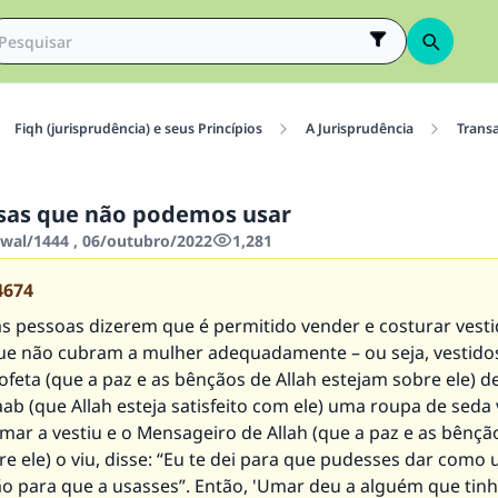
Fiqh (jurisprudência) e seus Princípios
A Jurisprudência
Trans
sas que não podemos usar
wwal/1444 , 06/outubro/2022
1,281
4674
s pessoas dizerem que é permitido vender e costurar vest
ue não cubram a mulher adequadamente – ou seja, vestidos
ofeta (que a paz e as bênçãos de Allah estejam sobre ele) 
aab (que Allah esteja satisfeito com ele) uma roupa de seda
ar a vestiu e o Mensageiro de Allah (que a paz e as bênção
e ele) o viu, disse: “Eu te dei para que pudesses dar como
ão para que a usasses”. Então, 'Umar deu a alguém que tin