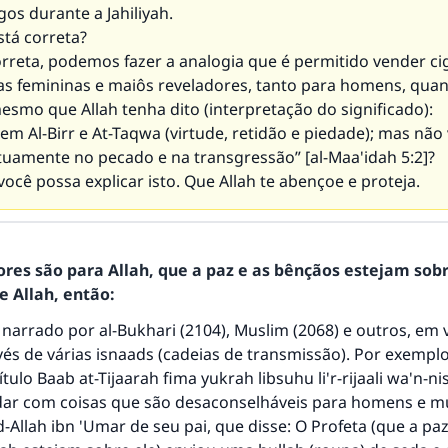
os durante a Jahiliyah.
stá correta?
orreta, podemos fazer a analogia que é permitido vender ci
ças femininas e maiôs reveladores, tanto para homens, qua
smo que Allah tenha dito (interpretação do significado):
s em Al-Birr e At-Taqwa (virtude, retidão e piedade); mas não
utuamente no pecado e na transgressão” [al-Maa'idah 5:2]?
ocê possa explicar isto. Que Allah te abençoe e proteja.
ores são para Allah, que a paz e as bênçãos estejam sob
 Allah, então:
i narrado por al-Bukhari (2104), Muslim (2068) e outros, em 
vés de várias isnaads (cadeias de transmissão). Por exemplo
tulo Baab at-Tijaarah fima yukrah libsuhu li'r-rijaali wa'n-ni
resposta n° 110845 salvou um casamen
dar com coisas que são desaconselháveis para homens e mu
d-Allah ibn 'Umar de seu pai, que disse: O Profeta (que a paz
Ajude-nos a responder à Ummah