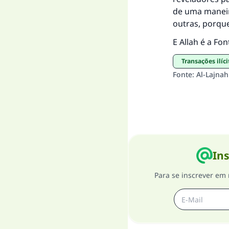
de uma maneir
outras, porque
E Allah é a Fon
Transações ilíci
Fonte
:
Al-Lajnah
Ins
Para se inscrever em 