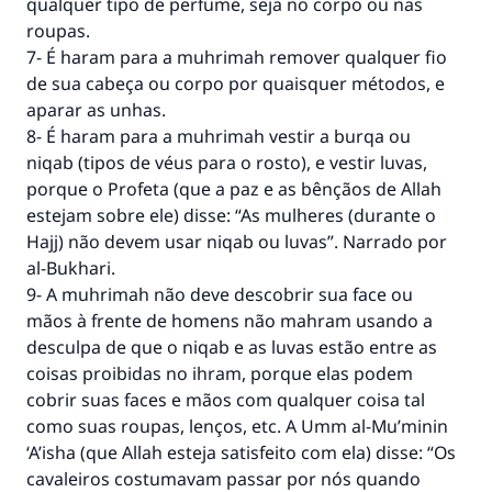
qualquer tipo de perfume, seja no corpo ou nas
roupas.
7- É haram para a muhrimah remover qualquer fio
de sua cabeça ou corpo por quaisquer métodos, e
aparar as unhas.
8- É haram para a muhrimah vestir a burqa ou
niqab (tipos de véus para o rosto), e vestir luvas,
porque o Profeta (que a paz e as bênçãos de Allah
estejam sobre ele) disse: “As mulheres (durante o
Hajj) não devem usar niqab ou luvas”. Narrado por
al-Bukhari.
9- A muhrimah não deve descobrir sua face ou
mãos à frente de homens não mahram usando a
desculpa de que o niqab e as luvas estão entre as
coisas proibidas no ihram, porque elas podem
cobrir suas faces e mãos com qualquer coisa tal
como suas roupas, lenços, etc. A Umm al-Mu’minin
‘A’isha (que Allah esteja satisfeito com ela) disse: “Os
cavaleiros costumavam passar por nós quando