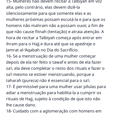
15- Mulheres não devem recitar a Talbiyah em voz
alta, pelo contrário, elas devem dizê-la
silenciosamente para que somente elas e as
mulheres próximas possam escutá-la e para que os
homens não mahram não a possam ouvir, a fim de
que não cause fitnah (tentação) e atraia atenção. A
hora de recitar a Talbiyah começa após entrar em
ihram para o Hajj e dura até que se apedreje o
Jamrat al-‘Aqabah no Dia do Sacrifício.
16- Se a menstruação de uma mulher começar
depois de ela ter feito o tawaf e antes de ela fazer
sa’i, ela deve completar o resto dos rituais e fazer o
sa’i mesmo se estiver menstruando, porque a
taharah (pureza) não é essencial para o sa’i.
17- É permissível para uma mulher usar pílulas para
adiar a menstruação para habilita-la a cumprir os
rituais de Hajj, sujeito à condição de que isto não
lhe cause dano.
18- Cuidado com a aglomeração com homens em