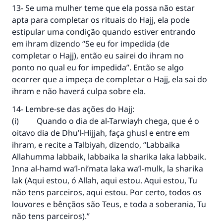
13- Se uma mulher teme que ela possa não estar
apta para completar os rituais do Hajj, ela pode
estipular uma condição quando estiver entrando
em ihram dizendo “Se eu for impedida (de
completar o Hajj), então eu sairei do ihram no
ponto no qual eu for impedida”. Então se algo
ocorrer que a impeça de completar o Hajj, ela sai do
ihram e não haverá culpa sobre ela.
14- Lembre-se das ações do Hajj:
(i) Quando o dia de al-Tarwiayh chega, que é o
oitavo dia de Dhu’l-Hijjah, faça ghusl e entre em
ihram, e recite a Talbiyah, dizendo, “Labbaika
Allahumma labbaik, labbaika la sharika laka labbaik.
Inna al-hamd wa’l-ni’mata laka wa’l-mulk, la sharika
lak (Aqui estou, ó Allah, aqui estou. Aqui estou, Tu
não tens parceiros, aqui estou. Por certo, todos os
louvores e bênçãos são Teus, e toda a soberania, Tu
não tens parceiros).”