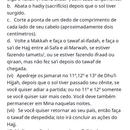
b. Abata o hadiy (sacrifício) depois que o sol tiver
surgido.
c. Corte a ponta de um dedo de comprimento de
cada lado de seu cabelo (aproximadamente dois
centímetros).
d. Volte a Makkah e faça o tawaf al-ifadah, e faça o
sa’i de Hajj entre al-Safa e al-Marwah, se estiver
fazendo tamattu’, ou se estiver fazendo ifraad ou
qiraan, mas não fez sa’i depois do tawaf de
chegada.
(vi) Apedreje os Jamarat no 11º,12º e 13º de Dhu’l-
Hijjah, depois que o sol tiver passado seu zênite, se
você quiser adiar a partida; ou no 11º e 12º somente
se você quiser sair mais cedo. Você deve também
permanecer em Mina naquelas noites.
(vii) Se você quiser retornar ao seu país, então faça
o tawaf de despedida; isto irá concluir as ações do
Hajj.