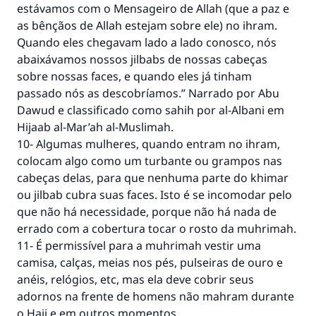
estávamos com o Mensageiro de Allah (que a paz e
as bênçãos de Allah estejam sobre ele) no ihram.
Quando eles chegavam lado a lado conosco, nós
abaixávamos nossos jilbabs de nossas cabeças
sobre nossas faces, e quando eles já tinham
passado nós as descobríamos.” Narrado por Abu
Dawud e classificado como sahih por al-Albani em
Hijaab al-Mar’ah al-Muslimah.
10- Algumas mulheres, quando entram no ihram,
colocam algo como um turbante ou grampos nas
cabeças delas, para que nenhuma parte do khimar
ou jilbab cubra suas faces. Isto é se incomodar pelo
que não há necessidade, porque não há nada de
errado com a cobertura tocar o rosto da muhrimah.
11- É permissível para a muhrimah vestir uma
camisa, calças, meias nos pés, pulseiras de ouro e
anéis, relógios, etc, mas ela deve cobrir seus
adornos na frente de homens não mahram durante
o Hajj e em outros momentos.