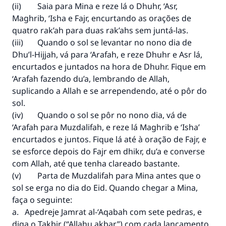
(ii) Saia para Mina e reze lá o Dhuhr, ‘Asr,
A resposta n° 110845 salvou um
Maghrib, ‘Isha e Fajr, encurtando as orações de
quatro rak’ah para duas rak’ahs sem juntá-las.
casamento.
(iii) Quando o sol se levantar no nono dia de
Dhu’l-Hijjah, vá para ‘Arafah, e reze Dhuhr e Asr lá,
Ajude-nos a responder à Ummah
encurtados e juntados na hora de Dhuhr. Fique em
O Profeta ﷺ disse,
‘Arafah fazendo du’a, lembrando de Allah,
"Quem quer que incentive outros a fazer o
suplicando a Allah e se arrependendo, até o pôr do
que é bom receberá a mesma recompensa
sol.
que aqueles que o fazem."
(iv) Quando o sol se pôr no nono dia, vá de
(MUSLIM, 1893)
‘Arafah para Muzdalifah, e reze lá Maghrib e ‘Isha’
encurtados e juntos. Fique lá até à oração de Fajr, e
se esforce depois do Fajr em dhikr, du’a e converse
CONTRIBUIR
com Allah, até que tenha clareado bastante.
(v) Parta de Muzdalifah para Mina antes que o
sol se erga no dia do Eid. Quando chegar a Mina,
faça o seguinte:
a. Apedreje Jamrat al-‘Aqabah com sete pedras, e
diga o Takbir (“Allahu akbar”) com cada lançamento.