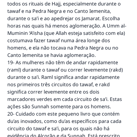
todos os rituais de Hajj, especialmente durante o
tawaf e na Pedra Negra e no Canto Iemenita,
durante o sa’i e ao apedrejar os Jamarat. Escolha
horas nas quais há menos aglomeração. A Umm al-
Muminin ‘A’isha (que Allah esteja satisfeito com ela)
costumava fazer tawaf numa área longe dos
homens, e ela não tocava na Pedra Negra ou no
Canto Iemenita se havia aglomeração.
19- As mulheres não têm de andar rapidamente
(raml) durante o tawaf ou correr levemente (rakd)
durante o sa’i. Raml significa andar rapidamente
nos primeiros três circuitos do tawaf, e rakd
significa correr levemente entre os dois
marcadores verdes em cada circuito de sa’i. Estas
ações são Sunnah somente para os homens.
20- Cuidado com este pequeno livro que contém
du’as inovados, como du’as específicos para cada
circuito do tawaf e sa’i, para os quais não há
evidência do Alcorão e da Sunnah. Está prescrito