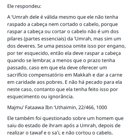
Ele respondeu:
A ‘Umrah dele é válida mesmo que ele não tenha
raspado a cabeça nem cortado o cabelo, porque
raspar a cabeça ou cortar o cabelo não é um dos
pilares (partes essenciais) da ‘Umrah, mas sim um
dos deveres. Se uma pessoa omite isso por engano,
por ter esquecido, então ela deve raspar a cabeça
quando se lembrar, a menos que o prazo tenha
passado, caso em que ela deve oferecer um
A resposta n° 110845 salvou um
sacrifício compensatório em Makkah e dar a carne
casamento.
em caridade aos pobres. E não há pecado para ela
neste caso, contanto que ela tenha feito isso por
Ajude-nos a responder à Ummah
esquecimento ou ignorância.
O Profeta ﷺ disse,
Majmu’ Fataawa Ibn ‘Uthaimin
, 22/466, 1000
"Quem quer que incentive outros a fazer o
Ele também foi questionado sobre um homem que
que é bom receberá a mesma recompensa
saiu do estado de ihram após a Umrah, depois de
que aqueles que o fazem."
realizar o tawaf e o sa'i, e não cortou o cabelo,