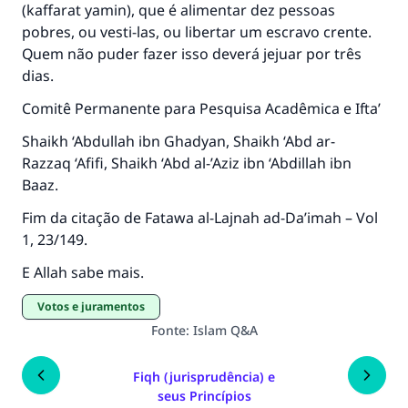
(kaffarat yamin), que é alimentar dez pessoas
pobres, ou vesti-las, ou libertar um escravo crente.
Quem não puder fazer isso deverá jejuar por três
dias.
Comitê Permanente para Pesquisa Acadêmica e Ifta’
Shaikh ‘Abdullah ibn Ghadyan, Shaikh ‘Abd ar-
Razzaq ‘Afifi, Shaikh ‘Abd al-’Aziz ibn ‘Abdillah ibn
Baaz.
Fim da citação de
Fatawa al-Lajnah ad-Da’imah
– Vol
1, 23/149.
E Allah sabe mais.
Votos e juramentos
Fonte
:
Islam Q&A
Fiqh (jurisprudência) e
seus Princípios