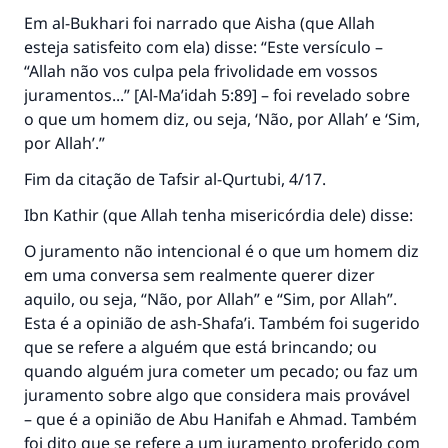
casamento.
Em al-Bukhari foi narrado que Aisha (que Allah
esteja satisfeito com ela) disse: “Este versículo –
Ajude-nos a responder à Ummah
“Allah não vos culpa pela frivolidade em vossos
O Profeta ﷺ disse,
juramentos...” [Al-Ma’idah 5:89] – foi revelado sobre
"Quem quer que incentive outros a fazer o
o que um homem diz, ou seja, ‘Não, por Allah’ e ‘Sim,
que é bom receberá a mesma recompensa
por Allah’.”
que aqueles que o fazem."
Fim da citação de
Tafsir al-Qurtubi
, 4/17.
(MUSLIM, 1893)
Ibn Kathir (que Allah tenha misericórdia dele) disse:
O juramento não intencional é o que um homem diz
CONTRIBUIR
em uma conversa sem realmente querer dizer
aquilo, ou seja, “Não, por Allah” e “Sim, por Allah”.
Esta é a opinião de ash-Shafa’i. Também foi sugerido
que se refere a alguém que está brincando; ou
quando alguém jura cometer um pecado; ou faz um
juramento sobre algo que considera mais provável
– que é a opinião de Abu Hanifah e Ahmad. Também
foi dito que se refere a um juramento proferido com