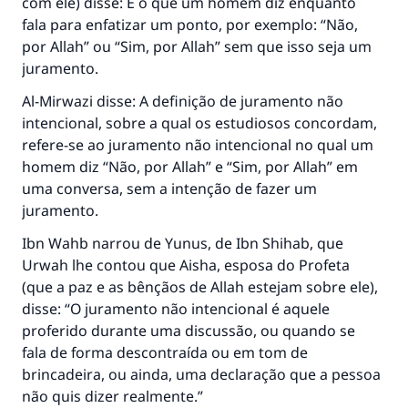
com ele) disse: É o que um homem diz enquanto
fala para enfatizar um ponto, por exemplo: “Não,
por Allah” ou “Sim, por Allah” sem que isso seja um
juramento.
Al-Mirwazi disse: A definição de juramento não
intencional, sobre a qual os estudiosos concordam,
refere-se ao juramento não intencional no qual um
homem diz “Não, por Allah” e “Sim, por Allah” em
uma conversa, sem a intenção de fazer um
juramento.
Ibn Wahb narrou de Yunus, de Ibn Shihab, que
Urwah lhe contou que Aisha, esposa do Profeta
(que a paz e as bênçãos de Allah estejam sobre ele),
disse: “O juramento não intencional é aquele
proferido durante uma discussão, ou quando se
fala de forma descontraída ou em tom de
brincadeira, ou ainda, uma declaração que a pessoa
A resposta n° 110845 salvou um
não quis dizer realmente.”