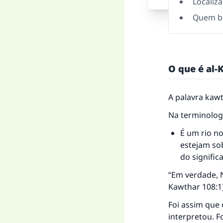
Localiz
Quem be
O que é al-
A palavra kaw
Na terminologi
É um rio no
estejam sob
do signific
“Em verdade, 
Kawthar 108:1
Foi assim que 
interpretou. 