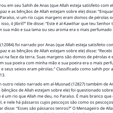
rrou em seu
Sahih
de Anas (que Allah esteja satisfeito com e
 paz e as bênçãos de Allah estejam sobre ele) disse: “Enqua
Paraíso, vi um rio cujas margens eram domos de pérolas oc
 isso, ó Jibril?” Ele disse: “Este é al-Kawthar que teu Senhor 
m sua mão e sua lama ou seu aroma era o mais perfumado 
(12084) foi narrado por Anas (que Allah esteja satisfeito co
 paz e as bênçãos de Allah estejam sobre ele) disse: “Recebi 
lui na face da terra. Suas margens são domos de pérolas e 
 em sua poeira com minha mão e sua poeira era o mais per
, e seus seixos eram pérolas.” Classificado como sahih por 
513.
 outro relato narrado em
al-Musnad
(12827) também de An
s bênçãos de Allah estejam sobre ele) foi questionado sobre
se é um rio que Allah me deu, no Paraíso. É mais branco que 
l, e nele há pássaros cujos pescoços são como os pescoço
mar disse: “Esses são pássaros tenros?” O Mensageiro de All