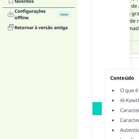
favoritos
bênçãos de A
Configurações
2- É uma gr
novo
offline
no local de
Retornar à versão antiga
Muhammad (q
Resposta
Conteúdo
O que é
Al-Kawt
Caracter
Caracte
Autenti