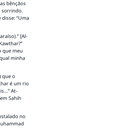
 as bênçãos
a sorrindo.
e disse: “Uma
aíso).” [Al-
l-Kawthar?”
io que meu
 qual minha
) que o
thar é um rio
is…” At-
i em
Sahih
nstalado no
e Muhammad