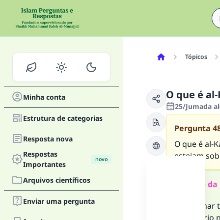
Tópicos
O que é al
Minha conta
25/Jumada al
Estrutura de categorias
Pergunta
4
Resposta nova
O que é al-K
Respostas
estejam sobr
novo
Importantes
Arquivos científicos
Resumo da 
Enviar uma pergunta
Al-Kawthar t
1- É um rio