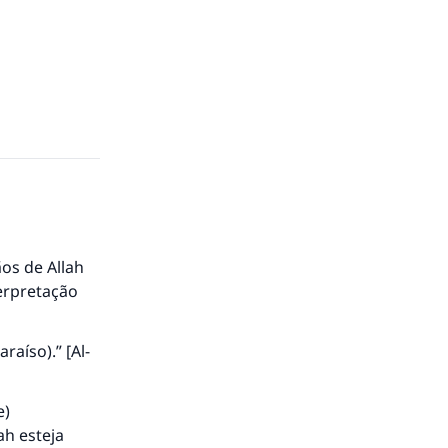
ãos de Allah
terpretação
aíso).” [Al-
e)
ah esteja