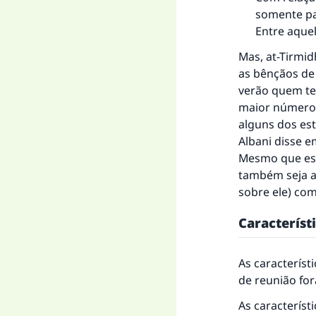
somente par
Entre aque
Mas, at-Tirmid
as bênçãos de 
verão quem te
maior número.”
alguns dos est
Albani disse 
Mesmo que est
também seja a
sobre ele) com
Característ
As característ
de reunião fo
As característ