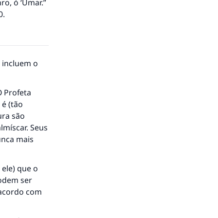
ro, ó ‘Umar.”
0.
, incluem o
O Profeta
 é (tão
ura são
lmíscar. Seus
unca mais
 ele) que o
podem ser
 acordo com