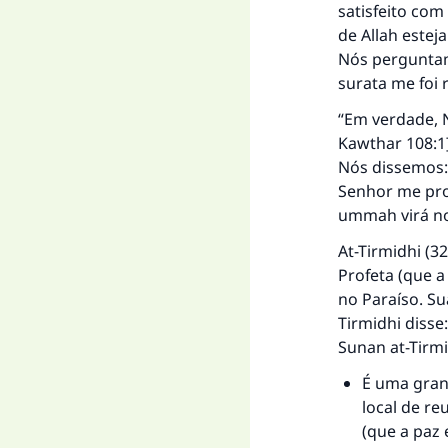
satisfeito com
de Allah estej
Nós perguntamo
surata me foi r
“Em verdade, 
Kawthar 108:1]
Nós dissemos: 
Senhor me pro
ummah virá 
At-Tirmidhi (3
Profeta (que a
no Paraíso. Su
Tirmidhi disse
Sunan at-Tirm
É uma gran
local de r
(que a paz 