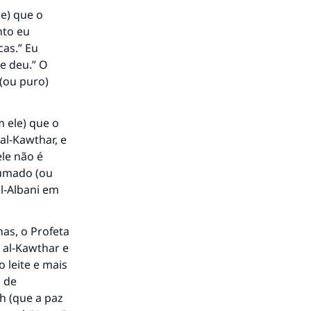
le) que o
nto eu
as.” Eu
te deu.” O
(ou puro)
m ele) que o
al-Kawthar, e
ele não é
fumado (ou
al-Albani em
as, o Profeta
 al-Kawthar e
o leite e mais
s de
ah (que a paz