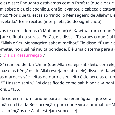
 ele) disse: Enquanto estávamos com o Profeta (que a paz e
am sobre ele), ele cochilou, então levantou a cabeça e estav
s: “Por que tu estás sorrindo, ó Mensageiro de Allah?” El
evelada.” E ele recitou (interpretação do significado):
Nós te concedemos (ó Muhammad) Al-Kawthar (um rio no Par
 até o final da surata. Então, ele disse: “Tu sabes o que é a
“Allah e Seu Mensageiro sabem melhor.” Ele disse: “É um r
meteu no qual há muita bondade. E é uma cisterna para a
no
Dia da Ressurreição
.”
284) narrou de Ibn ‘Umar (que Allah esteja satisfeito com ele
 paz e as bênçãos de Allah estejam sobre ele) disse: “Al-Kaw
as margens são feitas de ouro e seu leito é de pérolas e rub
: “É Hassan sahih.” Foi classificado como sahih por al-Alban
idhi
, 3/135.
de cisterna – um tanque para armazenar água – que será i
eunião no Dia da Ressurreição, para onde virá a ummah d
e as bênçãos de Allah estejam sobre ele).