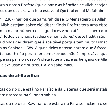
mesma recompensa que aqueles que o fazem."
a o nosso Profeta (que a paz e as bênçãos de Allah estejam
(MUSLIM, 1893)
les que declararam isso estava al-Qurtubi em
al-Mufahhim
.
hi (2367) narrou que Samurah disse: O Mensageiro de Allah 
Allah estejam sobre ele) disse: “Todo Profeta terá uma ciste
CONTRIBUIR
m o maior número de seguidores vindo até si, e espero qu
 Todos os isnads (cadeia de narradores) deste hadith são 
udiosos decidiram que é aceitável porque tem muitos isnad
em
as-Sahihah
, 1589. Alguns deles determinaram que é fraco (
e hadith não possa ser comprovado, não é improvável que
penas para o nosso Profeta (que a paz e as bênçãos de All
 a exclusão de outros. E Allah sabe mais.
icas de al-Kawthar
icas do rio que está no Paraíso e da Cisterna que será instal
ram narradas na Sunnah sahiha.
icas do rio de al-Kawthar que estará no Paraíso incluem o s