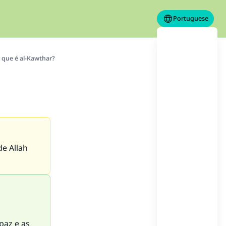
Portuguese
 que é al-Kawthar?
de Allah
paz e as