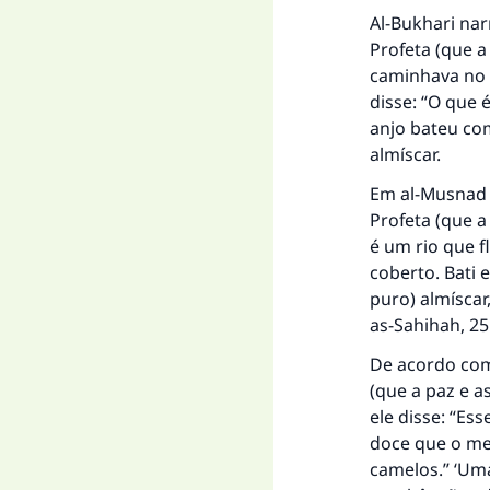
Al-Bukhari na
Profeta (que a
caminhava no 
disse: “O que é
anjo bateu co
almíscar.
Em
al-Musnad
Profeta (que a
é um rio que f
coberto. Bati
puro) almíscar
as-Sahihah
, 2
De acordo com
(que a paz e a
ele disse: “Es
doce que o me
camelos.” ​​‘U