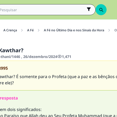
A Crença
A Fé
A Fé no Último Dia e nos Sinais da Hora
O
-Kawthar?
-thani/1446 , 26/dezembro/2024
1,471
8995
awthar? É somente para o Profeta (que a paz e as bênçãos 
e ele)?
resposta
em dois significados:
 no Paraíso que Allah deu ao Seu Profeta Muhammad (que a 