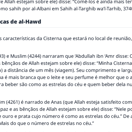
e Allah estejam sobre ele) disse: “Comê-los é ainda mais ten
omo sahih por al-Albani em
Sahih al-Targhib wa’l-Tarhib
, 374
icas de al-Hawd
 características da Cisterna que estará no local de reunião
93) e Muslim (4244) narraram que ‘Abdullah ibn ‘Amr disse: 
s bênçãos de Allah estejam sobre ele) disse: “Minha Cisterna
) a distância de um mês (viagem). Seu comprimento e larg
ua é mais branca que o leite e seu perfume é melhor que o a
ara beber são como as estrelas do céu e quem beber dela n
lim
(4261) é narrado de Anas (que Allah esteja satisfeito com
 paz e as bênçãos de Allah estejam sobre ele) disse: “Nele 
e ouro e prata cujo número é como as estrelas do céu.” De
“Mais do que o número de estrelas no céu.”