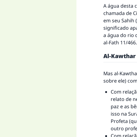
A água desta c
chamada de Cis
em seu
Sahih
(
significado ap
a água do rio 
al-Fath
11/466.
Al-Kawthar
Mas al-Kawthar
sobre ele) com
Com relação
A 
relato de 
paz e as bê
isso na Sur
Profeta (qu
outro profe
"Q
Com relaçã