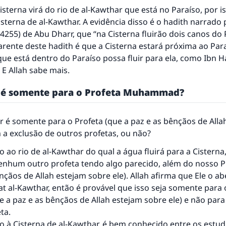
isterna virá do rio de al-Kawthar que está no Paraíso, por i
terna de al-Kawthar. A evidência disso é o hadith narrado
4255) de Abu Dharr, que “na Cisterna fluirão dois canos do 
arente deste hadith é que a Cisterna estará próxima ao Par
que está dentro do Paraíso possa fluir para ela, como Ibn H
 E Allah sabe mais.
 é somente para o Profeta Muhammad?
 é somente para o Profeta (que a paz e as bênçãos de Alla
 a exclusão de outros profetas, ou não?
 ao rio de al-Kawthar do qual a água fluirá para a Cisterna
resposta n° 110845 salvou um casamen
nenhum outro profeta tendo algo parecido, além do nosso P
nçãos de Allah estejam sobre ele). Allah afirma que Ele o 
Ajude-nos a responder à Ummah
at al-Kawthar, então é provável que isso seja somente para
e a paz e as bênçãos de Allah estejam sobre ele) e não pa
O Profeta ﷺ disse,
ta.
uem quer que incentive outros a fazer o que é bom receber
o à Cisterna de al-Kawthar, é bem conhecido entre os estud