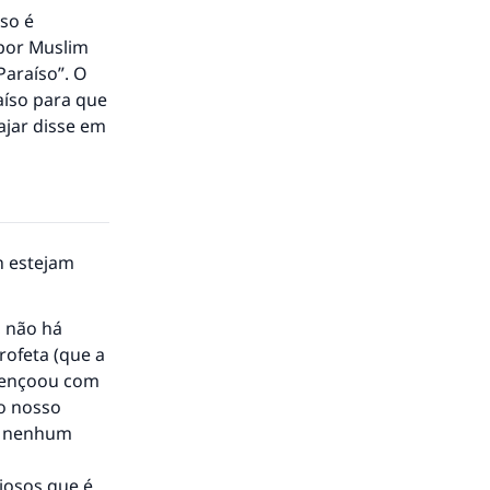
sso é
 por Muslim
Paraíso”. O
aíso para que
ajar disse em
h estejam
, não há
to.
rofeta (que a
abençoou com
 o nosso
ra nenhum
á a
iosos que é