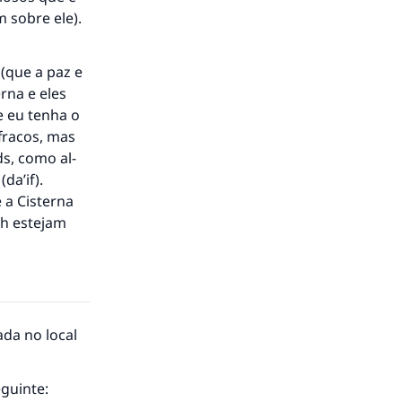
 sobre ele).
(que a paz e
rna e eles
e eu tenha o
fracos, mas
s, como al-
da’if).
 a Cisterna
ah estejam
ada no local
eguinte: