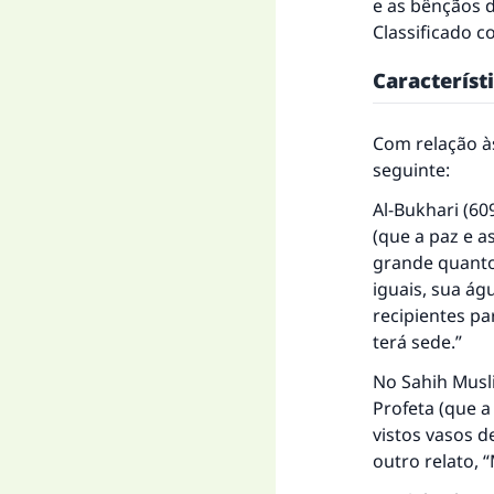
e as bênçãos d
Classificado c
Característ
Com relação às
seguinte:
Al-Bukhari (60
(que a paz e a
grande quanto
iguais, sua ág
recipientes p
terá sede.”
No
Sahih Mus
Profeta (que a
vistos vasos d
outro relato, 