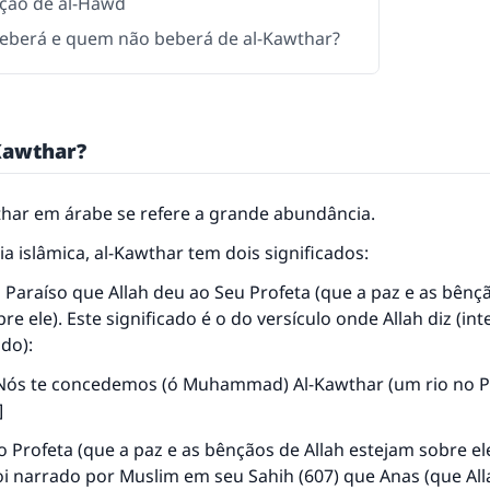
ação de al-Hawd
berá e quem não beberá de al-Kawthar?
Kawthar?
thar em árabe se refere a grande abundância.
a islâmica, al-Kawthar tem dois significados:
 Paraíso que Allah deu ao Seu Profeta (que a paz e as bênç
re ele). Este significado é o do versículo onde Allah diz (in
ado):
Nós te concedemos (ó Muhammad) Al-Kawthar (um rio no Par
]
o Profeta (que a paz e as bênçãos de Allah estejam sobre el
Foi narrado por Muslim em seu
Sahih
(607) que Anas (que All