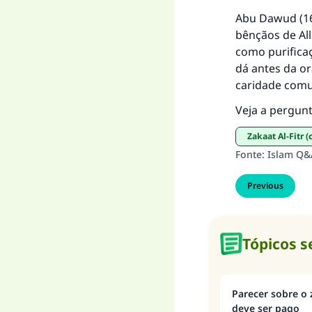
Abu Dawud (160
bênçãos de All
como purifica
dá antes da or
caridade comu
Veja a pergun
Zakaat Al-Fitr
Fonte
:
Islam Q&
Previous
Tópicos 
Parecer sobre o z
deve ser pago