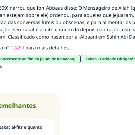
9) narrou que Ibn ‘Abbaas disse: O Mensageiro de Allah (q
ah estejam sobre ele) ordenou, para aqueles que jejuaram, o
ção das conversas fúteis ou obscenas, e para alimentar os
ação, seu zakat é aceito e quem dá depois da oração, este 
m. Classificado como hasan por al-Albaani em
Sahih Abi D
ta n°
12459
para mais detalhes.
 (concernente ao fim do jejum de Ramadan)
Zakah - Caridade Obrigatór
A
semelhantes
akat al-fitr e quanto