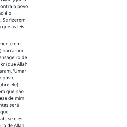
 contra o povo
d é o
. Se fizerem
 que as leis
to.
memente em
0) narraram
Mensageiro de
á a
akr (que Allah
taram, 'Umar
o povo,
obre ele)
hem que não
ueza de mim,
ntas será
 que
ah, se eles
ro de Allah