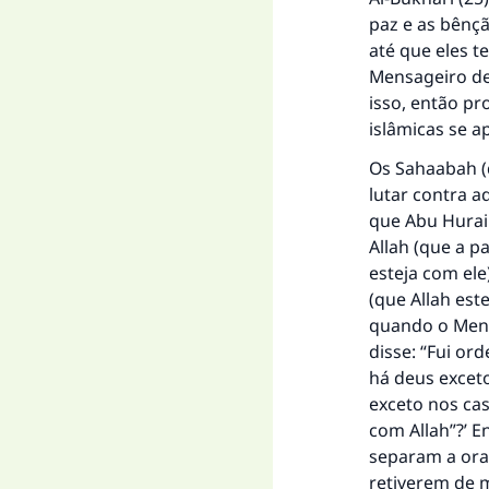
paz e as bênçã
até que eles 
Mensageiro de
isso, então pr
A 
islâmicas se a
Os Sahaabah (
lutar contra a
que Abu Hurair
"Q
Allah (que a p
esteja com ele
(que Allah est
quando o Mensa
disse: “Fui o
há deus excet
exceto nos cas
com Allah”?’ E
separam a oraç
retiverem de 