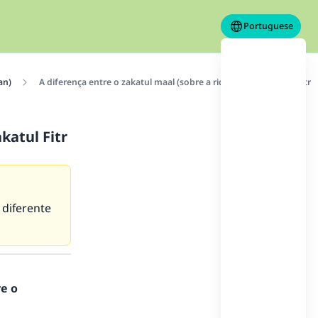
Portuguese
an)
A diferença entre o zakatul maal (sobre a riqueza) e o zakatul Fitr
katul Fitr
 diferente
re o