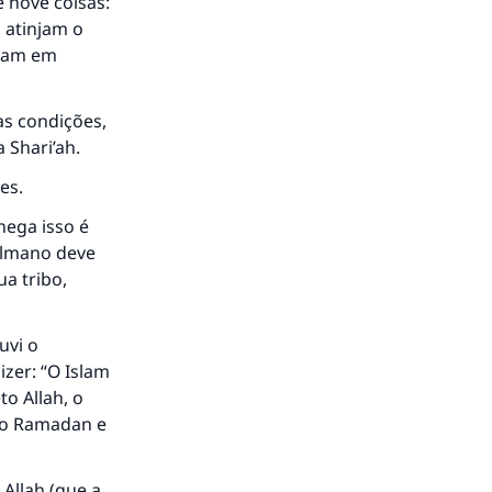
 nove coisas:
o atinjam o
iram em
as condições,
 Shari’ah.
es.
nega isso é
ulmano deve
ua tribo,
uvi o
izer: “O Islam
o Allah, o
no Ramadan e
Allah (que a