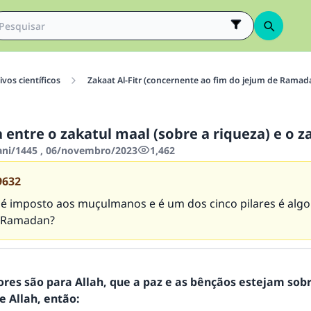
vos científicos
Zakaat Al-Fitr (concernente ao fim do jejum de Ramad
 entre o zakatul maal (sobre a riqueza) e o za
hani/1445 , 06/novembro/2023
1,462
9632
 é imposto aos muçulmanos e é um dos cinco pilares é algo
o Ramadan?
ores são para Allah, que a paz e as bênçãos estejam sob
 Allah, então: