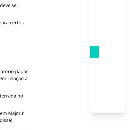
 deve ser
para certos
gatório pagar
 em relação a
nterrada no
u em
Majmu’
disse: