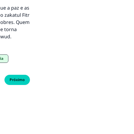
ue a paz e as
 zakatul Fitr
 pobres. Quem
se torna
awud
.
ia
Próximo