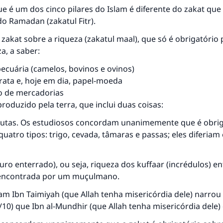
ue é um dos cinco pilares do Islam é diferente do zakat que
do Ramadan (zakatul Fitr).
 zakat sobre a riqueza (zakatul maal), que só é obrigatório 
a, a saber:
ecuária (camelos, bovinos e ovinos)
rata e, hoje em dia, papel-moeda
o de mercadorias
roduzido pela terra, que inclui duas coisas:
 frutas. Os estudiosos concordam unanimemente que é obri
quatro tipos: trigo, cevada, tâmaras e passas; eles diferiam
ouro enterrado), ou seja, riqueza dos kuffaar (incrédulos) e
 encontrada por um muçulmano.
lam Ibn Taimiyah (que Allah tenha misericórdia dele) narro
/10) que Ibn al-Mundhir (que Allah tenha misericórdia dele) 