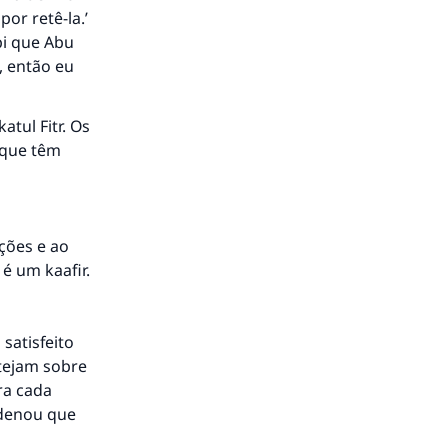
por retê-la.’
bi que Abu
a, então eu
atul Fitr. Os
 que têm
ções e ao
é um kaafir.
satisfeito
stejam sobre
ra cada
rdenou que