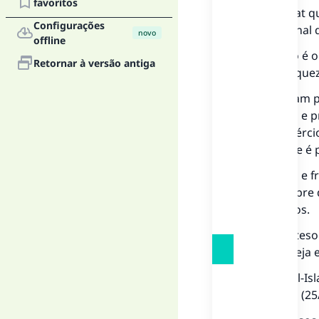
favoritos
Sim, o zakat q
Configurações
pago no final 
novo
offline
O primeiro é o
Retornar à versão antiga
tipos de riquez
An'aam p
Ouro e p
Comérci
O que é p
a. Culturas e
o zakat sobre 
outros tipos.
b. Rikaaz (tes
solo que seja
O Shaikh al-Is
al-Fataawa
(25