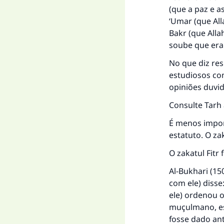
(que a paz e as
‘Umar (que All
Bakr (que Alla
soube que era 
No que diz res
estudiosos co
opiniões duvi
Consulte
Tarh 
É menos import
estatuto. O za
O zakatul Fitr
Al-Bukhari (15
com ele) disse
ele) ordenou o
muçulmano, es
fosse dado ant