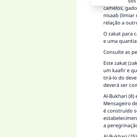
Os estudiosos
camelos, gado,
nisaab (limiar
relação a outr
O zakat para c
e uma quantia 
Consulte as p
Este zakat (za
um kaafir e q
tirá-lo do deve
deverá ser co
Al-Bukhari (8)
Mensageiro de 
é construído s
estabelecimen
a peregrinação
Al-Bukhari (25