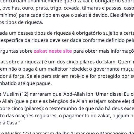
 concordam unanimemente que o zakat é obrigatório sobre
 ovelhas, ouro, prata, trigo, cevada, tâmaras e passas, cas
 mínimo) para cada tipo em que o zakat é devido. Eles difer
os tipos de riqueza.
ada um desses tipos de riqueza é obrigatório sujeito a cert
específica da riqueza deve ser dada conforme definido pela
erguntas sobre
zakat neste site
para obter mais informaçõ
kat sobre a riqueza) é um dos cinco pilares do Islam. Quem 
uem não o paga é um malfeitor rebelde; o governante muç
dor à força. Se ele persistir em retê-lo e for protegido por s
mbatido até que pague.
 e Muslim (12) narraram que 'Abd-Allah ibn 'Umar disse: Eu o
Allah (que a paz e as bênçãos de Allah estejam sobre ele) d
obre cinco (pilares): o testemunho de que não há deus excet
to das orações regulares, o pagamento do zakat, o jejum 
 à Casa.”
) e Muslim (22) narraram de Ibn 'Umar que o Mensageiro de 