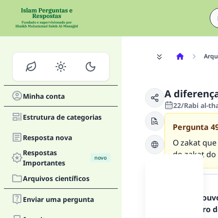
Arqui
A diferença
Minha conta
22/Rabi al-t
Estrutura de categorias
Pergunta
4
Resposta nova
O zakat que
Respostas
do zakat d
novo
Importantes
Resposta
Arquivos científicos
Todos os louv
Enviar uma pergunta
Mensageiro de