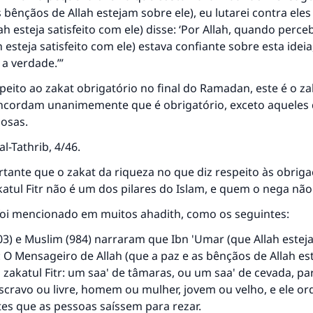
 bênçãos de Allah estejam sobre ele), eu lutarei contra eles 
ah esteja satisfeito com ele) disse: ‘Por Allah, quando perce
h esteja satisfeito com ele) estava confiante sobre esta idei
a verdade.’”
peito ao zakat obrigatório no final do Ramadan, este é o zak
ncordam unanimemente que é obrigatório, exceto aqueles
dosas.
al-Tathrib
, 4/46.
ante que o zakat da riqueza no que diz respeito às obriga
katul Fitr não é um dos pilares do Islam, e quem o nega não 
 foi mencionado em muitos ahadith, como os seguintes:
03) e Muslim (984) narraram que Ibn 'Umar (que Allah esteja 
: O Mensageiro de Allah (que a paz e as bênçãos de Allah e
 zakatul Fitr: um saa' de tâmaras, ou um saa' de cevada, pa
cravo ou livre, homem ou mulher, jovem ou velho, e ele o
es que as pessoas saíssem para rezar.