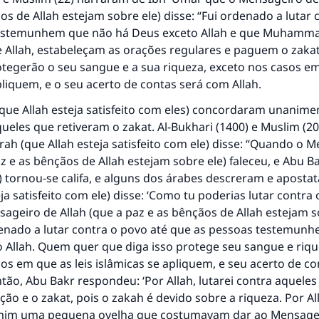
os de Allah estejam sobre ele) disse: “Fui ordenado a lutar
testemunhem que não há Deus exceto Allah e que Muhamma
 Allah, estabeleçam as orações regulares e paguem o zakat
otegerão o seu sangue e a sua riqueza, exceto nos casos em
resposta n° 110845 salvou um casamen
pliquem, e o seu acerto de contas será com Allah.
que Allah esteja satisfeito com eles) concordaram unani
Ajude-nos a responder à Ummah
queles que retiveram o zakat. Al-Bukhari (1400) e Muslim (2
O Profeta ﷺ disse,
ah (que Allah esteja satisfeito com ele) disse: “Quando o 
uem quer que incentive outros a fazer o que é bom receber
az e as bênçãos de Allah estejam sobre ele) faleceu, e Abu B
mesma recompensa que aqueles que o fazem."
) tornou-se califa, e alguns dos árabes descreram e aposta
eja satisfeito com ele) disse: ‘Como tu poderias lutar contra 
(MUSLIM, 1893)
geiro de Allah (que a paz e as bênçãos de Allah estejam s
rdenado a lutar contra o povo até que as pessoas testemun
o Allah. Quem quer que diga isso protege seu sangue e riq
CONTRIBUIR
os em que as leis islâmicas se apliquem, e seu acerto de co
ntão, Abu Bakr respondeu: ‘Por Allah, lutarei contra aqueles
ão e o zakat, pois o zakah é devido sobre a riqueza. Por All
mim uma pequena ovelha que costumavam dar ao Mensagei