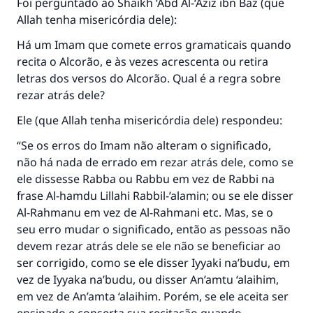
Foi perguntado ao Shaikh ‘Abd Al-‘Aziz ibn Baz (que
Allah tenha misericórdia dele):
Há um Imam que comete erros gramaticais quando
recita o Alcorão, e às vezes acrescenta ou retira
letras dos versos do Alcorão. Qual é a regra sobre
rezar atrás dele?
Ele (que Allah tenha misericórdia dele) respondeu:
“Se os erros do Imam não alteram o significado,
não há nada de errado em rezar atrás dele, como se
ele dissesse Rabba ou Rabbu em vez de Rabbi na
frase Al-hamdu Lillahi Rabbil-’alamin; ou se ele disser
Al-Rahmanu em vez de Al-Rahmani etc. Mas, se o
seu erro mudar o significado, então as pessoas não
devem rezar atrás dele se ele não se beneficiar ao
ser corrigido, como se ele disser Iyyaki na’budu, em
vez de Iyyaka na’budu, ou disser An’amtu ‘alaihim,
em vez de An’amta ‘alaihim. Porém, se ele aceita ser