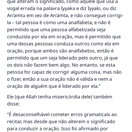
que alteram o significado, como aquele que usa a
vogal errada na palavra Iyyaka e diz Iyyaki, ou diz
An’amtu em vez de An’amta, e não consegue corrigi-
la – tal pessoa é como uma analfabeta, e não é
A resposta n° 110845 salvou um
permitido que uma pessoa alfabetizada seja
casamento.
conduzida por ela em oração, mas é permitido que
uma dessas pessoas conduza outros como ela em
Ajude-nos a responder à Ummah
oração, porque ambos são analfabetos, então é
permitido que um seja liderado pelo outro, já que
O Profeta ﷺ disse,
os dois não fazem bem algo. No entanto, se esta
"Quem quer que incentive outros a fazer o
pessoa for capaz de corrigir alguma coisa, mas não
que é bom receberá a mesma recompensa
que aqueles que o fazem."
o fizer, então a sua oração não é válida e nem a
oração de alguém que é liderado por ela.”
(MUSLIM, 1893)
Ele (que Allah tenha misericórdia dele) também
disse:
CONTRIBUIR
“É desaconselhável cometer erros gramaticais ao
recitar, mas desde que não alterem o significado
para conduzir a oração. Isso foi afirmado por