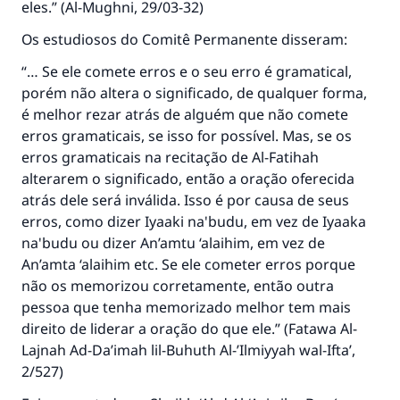
eles.” (
Al-Mughni
, 29/03-32)
Os estudiosos do Comitê Permanente disseram:
“… Se ele comete erros e o seu erro é gramatical,
porém não altera o significado, de qualquer forma,
é melhor rezar atrás de alguém que não comete
erros gramaticais, se isso for possível. Mas, se os
erros gramaticais na recitação de Al-Fatihah
alterarem o significado, então a oração oferecida
atrás dele será inválida. Isso é por causa de seus
erros, como dizer Iyaaki na'budu, em vez de Iyaaka
na'budu ou dizer An’amtu ‘alaihim, em vez de
An’amta ‘alaihim etc. Se ele cometer erros porque
não os memorizou corretamente, então outra
pessoa que tenha memorizado melhor tem mais
direito de liderar a oração do que ele.” (
Fatawa Al-
Lajnah Ad-Da’imah lil-Buhuth Al-’Ilmiyyah wal-Ifta’
,
2/527)