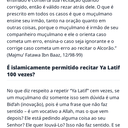
ensinado e conserta sua recitação quando
corrigido, então é válido rezar atrás dele. O que é
prescrito em todos os casos é que o muçulmano
ensine seu irmão, tanto na oração quanto em
outras coisas, porque o muçulmano é irmão de seu
companheiro muçulmano e ele o orienta caso
cometa um erro, ensina-o caso seja ignorante e o
corrige caso cometa um erro ao recitar o Alcorão.”
(
Majmu’ Fatawa Ibn Baaz
, 12/98-99)
É islamicamente permitido recitar Ya Latif
100 vezes?
No que diz respeito a repetir “Ya Latif” cem vezes, se
um muçulmano diz somente isso sem dúvida é uma
Bid’ah (inovação), pois é uma frase que não faz
sentido – é um vocativo a Allah, mas o que vem
depois? Ele está pedindo alguma coisa ao seu
Senhor? Ele quer louvá-Lo? Isso não faz sentido. E se