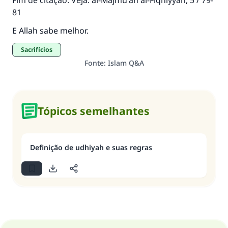
Fim de citação. Veja: al-Majmu'ah al-Fiqhiyyah, 5 / 79-
81
E Allah sabe melhor.
Sacrifícios
Fonte
:
Islam Q&A
Tópicos semelhantes
Definição de udhiyah e suas regras