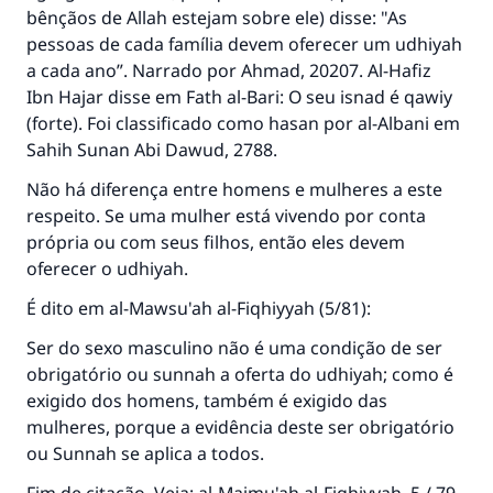
Ajude-nos a responder à Ummah
bênçãos de Allah estejam sobre ele) disse: "As
pessoas de cada família devem oferecer um udhiyah
O Profeta ﷺ disse,
a cada ano”. Narrado por Ahmad, 20207. Al-Hafiz
"Quem quer que incentive outros a fazer o
que é bom receberá a mesma recompensa
Ibn Hajar disse em Fath al-Bari: O seu isnad é qawiy
que aqueles que o fazem."
(forte). Foi classificado como hasan por al-Albani em
Sahih Sunan Abi Dawud, 2788.
(MUSLIM, 1893)
Não há diferença entre homens e mulheres a este
respeito. Se uma mulher está vivendo por conta
CONTRIBUIR
própria ou com seus filhos, então eles devem
oferecer o udhiyah.
É dito em al-Mawsu'ah al-Fiqhiyyah (5/81):
Ser do sexo masculino não é uma condição de ser
obrigatório ou sunnah a oferta do udhiyah; como é
exigido dos homens, também é exigido das
mulheres, porque a evidência deste ser obrigatório
ou Sunnah se aplica a todos.