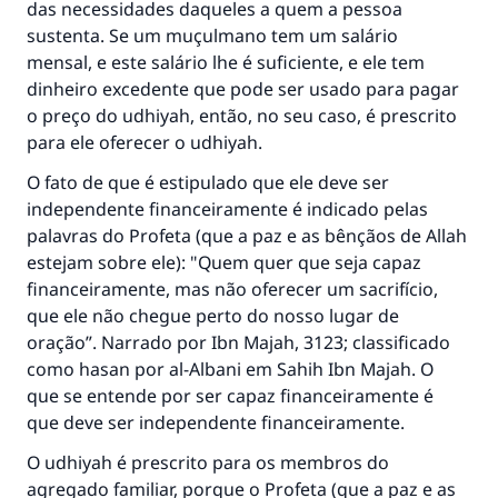
das necessidades daqueles a quem a pessoa
sustenta. Se um muçulmano tem um salário
mensal, e este salário lhe é suficiente, e ele tem
dinheiro excedente que pode ser usado para pagar
o preço do udhiyah, então, no seu caso, é prescrito
para ele oferecer o udhiyah.
O fato de que é estipulado que ele deve ser
independente financeiramente é indicado pelas
palavras do Profeta (que a paz e as bênçãos de Allah
estejam sobre ele): "Quem quer que seja capaz
financeiramente, mas não oferecer um sacrifício,
que ele não chegue perto do nosso lugar de
oração”. Narrado por Ibn Majah, 3123; classificado
como hasan por al-Albani em Sahih Ibn Majah. O
que se entende por ser capaz financeiramente é
A resposta n° 110845 salvou um
que deve ser independente financeiramente.
casamento.
O udhiyah é prescrito para os membros do
agregado familiar, porque o Profeta (que a paz e as