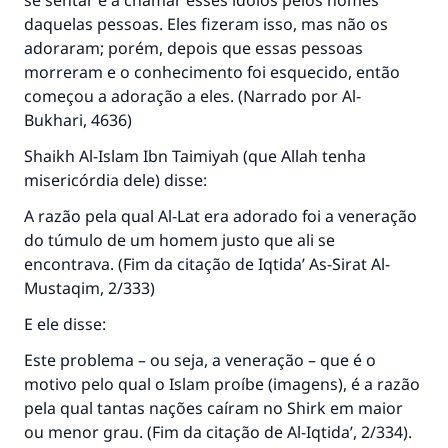
se sentar e a chamar esses ídolos pelos nomes
daquelas pessoas. Eles fizeram isso, mas não os
adoraram; porém, depois que essas pessoas
morreram e o conhecimento foi esquecido, então
começou a adoração a eles. (Narrado por Al-
Bukhari, 4636)
Shaikh Al-Islam Ibn Taimiyah (que Allah tenha
misericórdia dele) disse:
A razão pela qual Al-Lat era adorado foi a veneração
do túmulo de um homem justo que ali se
encontrava. (Fim da citação de
Iqtida’ As-Sirat Al-
Mustaqim
, 2/333)
E ele disse:
Este problema – ou seja, a veneração – que é o
motivo pelo qual o Islam proíbe (imagens), é a razão
pela qual tantas nações caíram no Shirk em maior
ou menor grau. (Fim da citação de
Al-Iqtida’
, 2/334).