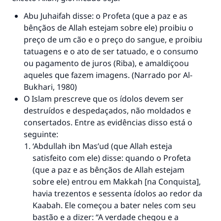
casamento.
Abu Juhaifah disse: o Profeta (que a paz e as
Ajude-nos a responder à Ummah
bênçãos de Allah estejam sobre ele) proibiu o
preço de um cão e o preço do sangue, e proibiu
O Profeta ﷺ disse,
"Quem quer que incentive outros a fazer o
tatuagens e o ato de ser tatuado, e o consumo
que é bom receberá a mesma recompensa
ou pagamento de juros (Riba), e amaldiçoou
que aqueles que o fazem."
aqueles que fazem imagens. (Narrado por Al-
Bukhari, 1980)
(MUSLIM, 1893)
O Islam prescreve que os ídolos devem ser
destruídos e despedaçados, não moldados e
consertados. Entre as evidências disso está o
CONTRIBUIR
seguinte:
‘Abdullah ibn Mas’ud (que Allah esteja
satisfeito com ele) disse: quando o Profeta
(que a paz e as bênçãos de Allah estejam
sobre ele) entrou em Makkah [na Conquista],
havia trezentos e sessenta ídolos ao redor da
Kaabah. Ele começou a bater neles com seu
bastão e a dizer: “A verdade chegou e a