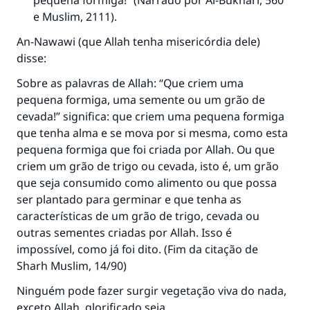
pequena formiga!” (Narrado por Al-Bukhari, 560
e Muslim, 2111).
An-Nawawi (que Allah tenha misericórdia dele)
disse:
Sobre as palavras de Allah: “Que criem uma
pequena formiga, uma semente ou um grão de
cevada!” significa: que criem uma pequena formiga
que tenha alma e se mova por si mesma, como esta
pequena formiga que foi criada por Allah. Ou que
criem um grão de trigo ou cevada, isto é, um grão
que seja consumido como alimento ou que possa
ser plantado para germinar e que tenha as
características de um grão de trigo, cevada ou
outras sementes criadas por Allah. Isso é
impossível, como já foi dito. (Fim da citação de
Sharh Muslim
, 14/90)
A resposta n° 110845 salvou um
Ninguém pode fazer surgir vegetação viva do nada,
exceto Allah, glorificado seja.