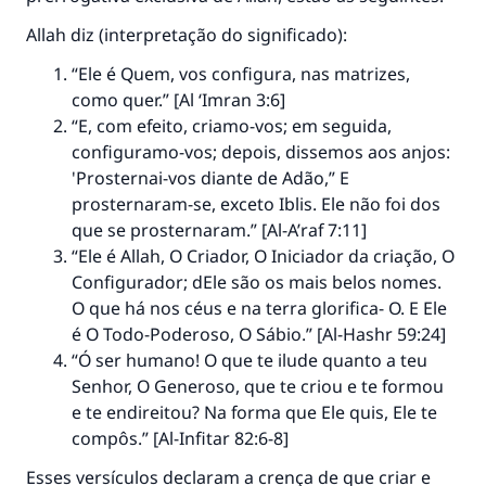
Allah diz (interpretação do significado):
“Ele é Quem, vos configura, nas matrizes,
como quer.” [Al ‘Imran 3:6]
“E, com efeito, criamo-vos; em seguida,
configuramo-vos; depois, dissemos aos anjos:
'Prosternai-vos diante de Adão,” E
prosternaram-se, exceto Iblis. Ele não foi dos
que se prosternaram.” [Al-A’raf 7:11]
“Ele é Allah, O Criador, O Iniciador da criação, O
Configurador; dEle são os mais belos nomes.
O que há nos céus e na terra glorifica- O. E Ele
é O Todo-Poderoso, O Sábio.” [Al-Hashr 59:24]
“Ó ser humano! O que te ilude quanto a teu
Senhor, O Generoso, que te criou e te formou
e te endireitou? Na forma que Ele quis, Ele te
compôs.” [Al-Infitar 82:6-8]
Esses versículos declaram a crença de que criar e