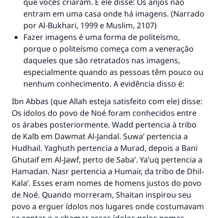
que vocês criaram. E ele disse: Os anjos não
entram em uma casa onde há imagens. (Narrado
por Al-Bukhari, 1999 e Muslim, 2107)
Fazer imagens é uma forma de politeísmo,
porque o politeísmo começa com a veneração
daqueles que são retratados nas imagens,
especialmente quando as pessoas têm pouco ou
nenhum conhecimento. A evidência disso é:
Ibn Abbas (que Allah esteja satisfeito com ele) disse:
Os ídolos do povo de Noé foram conhecidos entre
os árabes posteriormente. Wadd pertencia à tribo
de Kalb em Dawmat Al-Jandal. Suwa’ pertencia a
Hudhail. Yaghuth pertencia a Murad, depois a Bani
Ghutaif em Al-Jawf, perto de Saba’. Ya’uq pertencia a
Hamadan. Nasr pertencia a Humair, da tribo de Dhil-
Kala’. Esses eram nomes de homens justos do povo
de Noé. Quando morreram, Shaitan inspirou seu
povo a erguer ídolos nos lugares onde costumavam