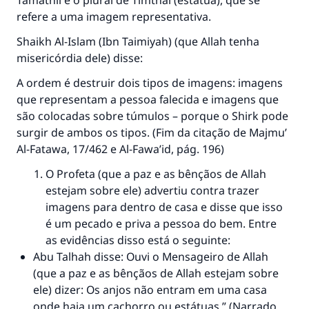
Tamathil é o plural de Timthal (estátua), que se
refere a uma imagem representativa.
Shaikh Al-Islam (Ibn Taimiyah) (que Allah tenha
misericórdia dele) disse:
A ordem é destruir dois tipos de imagens: imagens
que representam a pessoa falecida e imagens que
são colocadas sobre túmulos – porque o Shirk pode
surgir de ambos os tipos. (Fim da citação de
Majmu’
Al-Fatawa
, 17/462 e
Al-Fawa’id
, pág. 196)
O Profeta (que a paz e as bênçãos de Allah
estejam sobre ele) advertiu contra trazer
imagens para dentro de casa e disse que isso
é um pecado e priva a pessoa do bem. Entre
as evidências disso está o seguinte:
Abu Talhah disse: Ouvi o Mensageiro de Allah
(que a paz e as bênçãos de Allah estejam sobre
ele) dizer: Os anjos não entram em uma casa
onde haja um cachorro ou estátuas.” (Narrado